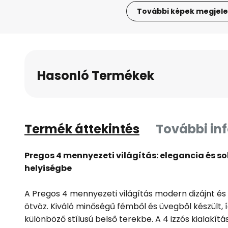
További képek megjele
Ugrás
a
képgaléria
elejére
Hasonló Termékek
Termék áttekintés
További in
Pregos 4 mennyezeti világítás: elegancia és 
helyiségbe
A Pregos 4 mennyezeti világítás modern dizájnt és 
ötvöz. Kiváló minőségű fémből és üvegből készült, í
különböző stílusú belső terekbe. A 4 izzós kialakítá