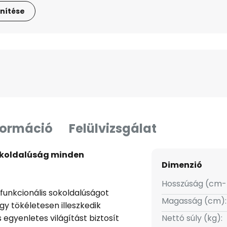
nítése
formáció
Felülvizsgálat
sokoldalúság minden
Dimenzió
Hosszúság (cm-
funkcionális sokoldalúságot
Magasság (cm):
gy tökéletesen illeszkedik
s egyenletes világítást biztosít
Nettó súly (kg):