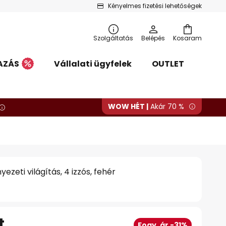
Kényelmes fizetési lehetőségek
Szolgáltatás
Belépés
Kosaram
AZÁS
Vállalati ügyfelek
OUTLET
WOW HÉT |
Akár 70 %
zeti világítás, 4 izzós, fehér
t
Fogy. ár -31%