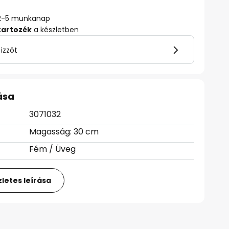
ő: 2-5 munkanap
tartozék
a készletben
 izzót
ása
3071032
Magasság: 30 cm
Fém / Üveg
letes leírása