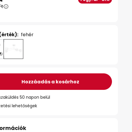
Ft
(érték):
fehér
Hozzáadás a kosárhoz
szaküldés 50 napon belül
zetési lehetőségek
nformációk