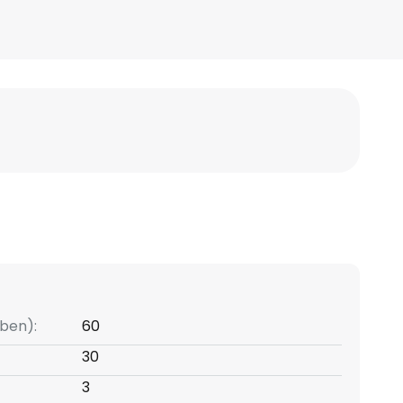
ben):
60
30
3