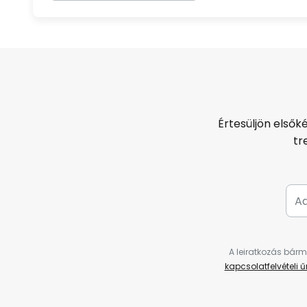
Értesüljön elsők
tr
A leiratkozás bárm
kapcsolatfelvételi 