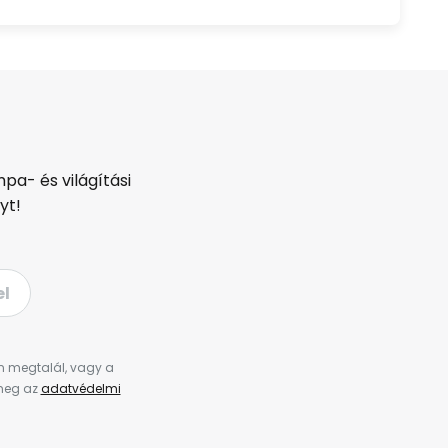
pa- és világítási
yt!
el
en megtalál, vagy a
 meg az
adatvédelmi