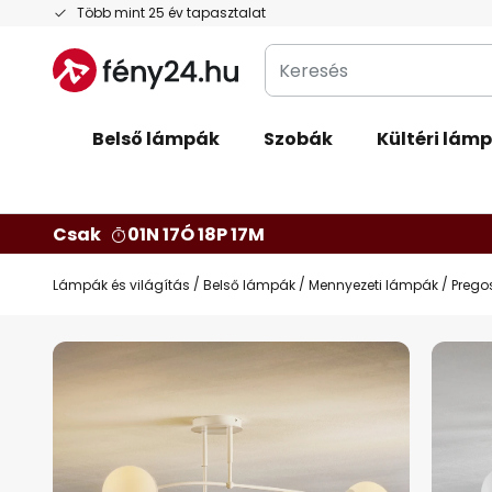
Ugrás
Több mint 25 év tapasztalat
a
Keresés
tartalomhoz
Belső lámpák
Szobák
Kültéri lám
Csak
01N 17Ó 18P 16M
Lámpák és világítás
Belső lámpák
Mennyezeti lámpák
Pregos
Ugrás
a
képgaléria
végére