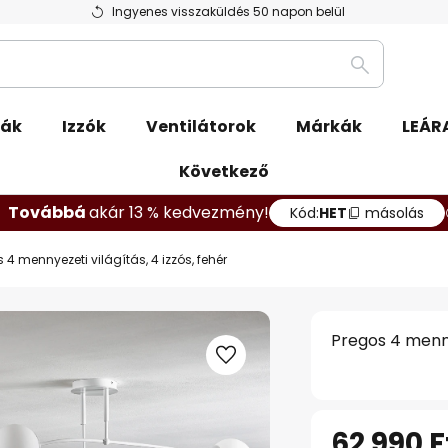
Ingyenes visszaküldés 50 napon belül
Keresés
pák
Izzók
Ventilátorok
Márkák
LEÁR
Következő
Továbbá
akár 13 % kedvezmény!
Kód:
HET
másolás
 4 mennyezeti világítás, 4 izzós, fehér
Pregos 4 mennye
62 990 F