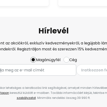
Hírlevél
ént az akciókról, exkluzív kedvezményekről, a legújabb lám
endekről. Regisztráljon most és szerezzen 15% kedvezmén
Magánügyfél
Cég
Iratkozzon f
ikor lehetséges a leiratkozási link segítségével, amelyet minden hírlevélb
űrlapon
keresztül küldött e-mailben. További információért kérjük, tekintse
szabályzatot
. Minimális rendelési összeg 39 990 ft.