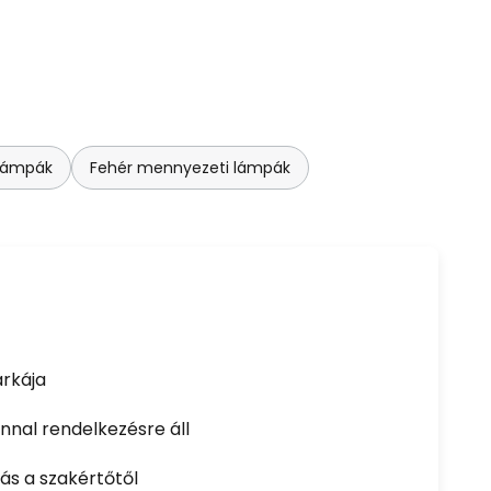
lámpák
Fehér mennyezeti lámpák
rkája
nal rendelkezésre áll
ás a szakértőtől