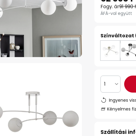
Fogy. ár
91 990 
ÁFÁ-val együtt
Színváltozat 
1
Ingyenes vis
Kényelmes fi
Szállítási i