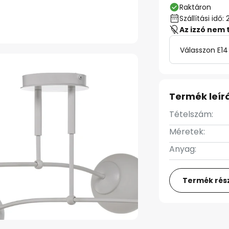
Raktáron
Szállítási id
Az izzó nem 
Válasszon E14
Termék leír
Tételszám:
Méretek:
Anyag:
Termék rész