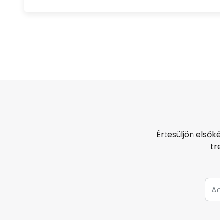
Értesüljön elsők
tr