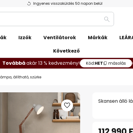
Ingyenes visszaküldés 50 napon belül
Keresés
pák
Izzók
Ventilátorok
Márkák
LEÁR
Következő
Továbbá
akár 13 % kedvezmény!
Kód:
HET
másolás
ámpa, állítható, szürke
Skansen álló lá
112 990 