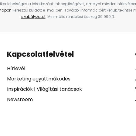
ikor lehetséges a leiratkozási link segítségével, amelyet minden hírlevélb
űrlapon
keresztül küldött e-mailben. További információért kérjük, tekintse
szabályzatot
. Minimális rendelési összeg 39 990 ft.
Kapcsolatfelvétel
Hírlevél
Marketing együttműködés
Inspirációk
|
Világítási tanácsok
Newsroom