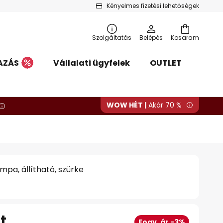
Kényelmes fizetési lehetőségek
Szolgáltatás
Belépés
Kosaram
AZÁS
Vállalati ügyfelek
OUTLET
WOW HÉT |
Akár 70 %
mpa, állítható, szürke
Ft
Fogy. ár -3%