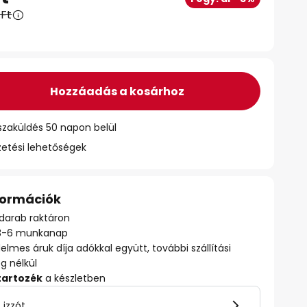
 Ft
Hozzáadás a kosárhoz
szaküldés 50 napon belül
zetési lehetőségek
nformációk
darab raktáron
ő: 3-6 munkanap
delmes áruk díja adókkal együtt, további szállítási
ég nélkül
tartozék
a készletben
 izzót