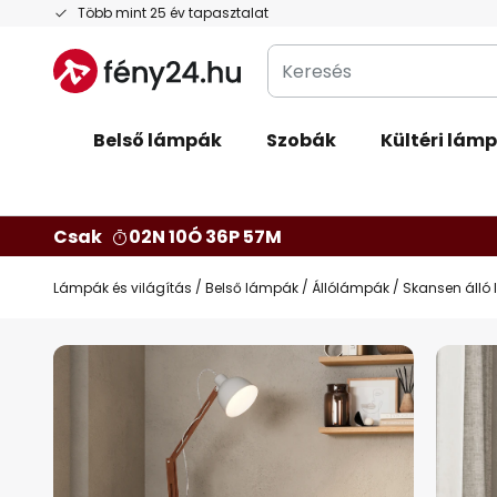
Ugrás
Több mint 25 év tapasztalat
a
Keresés
tartalomhoz
Belső lámpák
Szobák
Kültéri lám
Csak
02N 10Ó 36P 56M
Lámpák és világítás
Belső lámpák
Állólámpák
Skansen álló l
Ugrás
a
képgaléria
végére