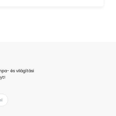
pa- és világítási
yt!
el