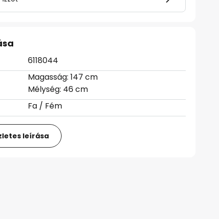
ása
6118044
Magasság: 147 cm
Mélység: 46 cm
Fa / Fém
letes leírása