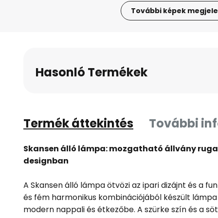
További képek megjele
Ugrás
a
képgaléria
elejére
Hasonló Termékek
Termék áttekintés
További in
Skansen álló lámpa: mozgatható állvány rugal
designban
A Skansen álló lámpa ötvözi az ipari dizájnt és a fu
és fém harmonikus kombinációjából készült lámpa t
modern nappali és étkezőbe. A szürke szín és a söt