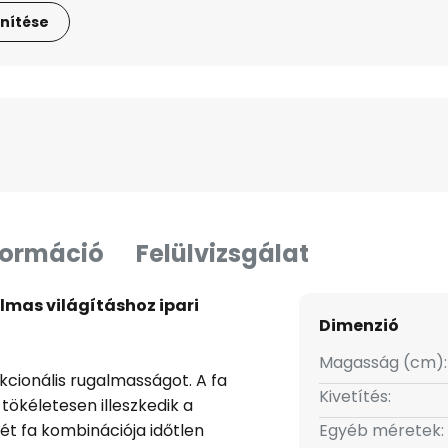
nítése
formáció
Felülvizsgálat
mas világításhoz ipari
Dimenzió
Magasság (cm):
nkcionális rugalmasságot. A fa
Kivetítés:
ökéletesen illeszkedik a
ét fa kombinációja időtlen
Egyéb méretek: