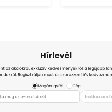
Hírlevél
ént az akciókról, exkluzív kedvezményekről, a legújabb lám
endekről. Regisztráljon most és szerezzen 15% kedvezmén
Magánügyfél
Cég
Iratkozzon f