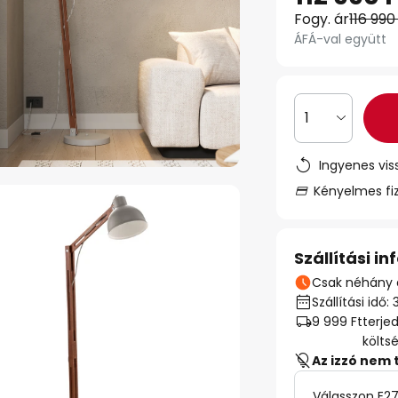
Fogy. ár
116 990
ÁFÁ-val együtt
1
Ingyenes vis
Kényelmes fi
Szállítási i
Csak néhány 
Szállítási id
9 999 Ft
terje
költs
Az izzó nem 
Válasszon E27