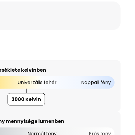
séklete kelvinben
Univerzális fehér
Nappali fény
3000 Kelvin
ény mennyisége lumenben
Normál fény
Erős fény