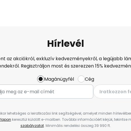
Hírlevél
ént az akciókról, exkluzív kedvezményekről, a legújabb lám
endekről. Regisztráljon most és szerezzen 15% kedvezmén
Magánügyfél
Cég
Iratkozzon f
ikor lehetséges a leiratkozási link segítségével, amelyet minden hírlevélb
űrlapon
keresztül küldött e-mailben. További információért kérjük, tekintse
szabályzatot
. Minimális rendelési összeg 39 990 ft.