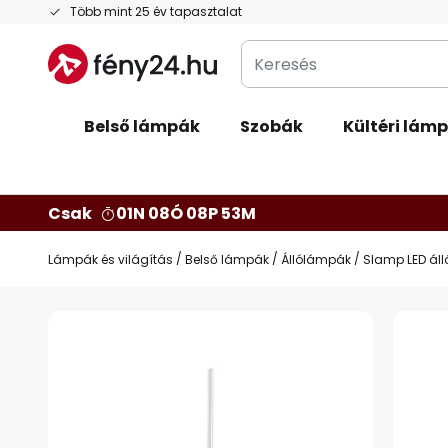
Ugrás
Több mint 25 év tapasztalat
a
Keresés
tartalomhoz
Belső lámpák
Szobák
Kültéri lám
Csak
01N 08Ó 08P 52M
Lámpák és világítás
Belső lámpák
Állólámpák
Slamp LED áll
Ugrás
a
képgaléria
végére