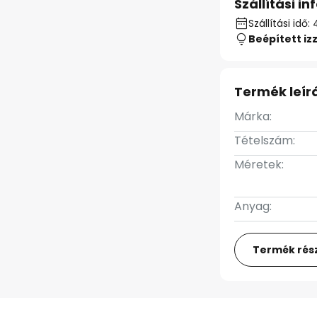
Szállítási i
Szállítási idő:
Beépített iz
Termék leír
Márka:
Tételszám:
Méretek:
Anyag:
Termék rész