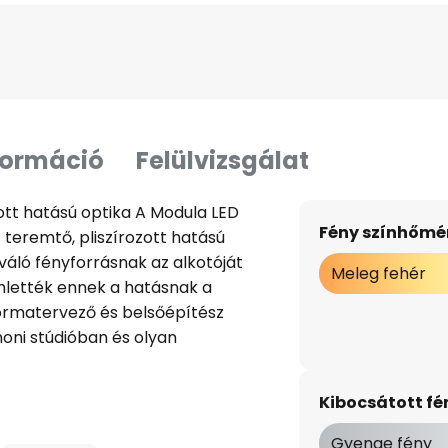
formáció
Felülvizsgálat
ott hatású optika A Modula LED
Fény színhőmér
teremtő, pliszírozott hatású
iváló fényforrásnak az alkotóját
Meleg fehér
ihlették ennek a hatásnak a
formatervező és belsőépítész
noni stúdióban és olyan
z Alessi, Bertazzoni, Viceversa,
fe. Munkájáért számos díjat
Kibocsátott f
ermék a Slamp-tól - Integrált
Gyenge fény