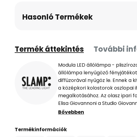
Hasonló Termékek
Termék áttekintés
További in
Modula LED állólámpa - pliszíroz
állólámpa lenyűgöző fényjátékot 
diffúzorával nyűgöz le. Ennek a k
a középkori kolostorok oszlopai 
megalkotásához. Az olasz ipari 
Elisa Giovannoni a Studio Giovan
cégekkel dolgozott együtt, mint a
Bővebben
Tubes, Haier, Deborah és LG Grif
kapott - Kiváló minőségű dizájnt
Termékinformációk
dimmer