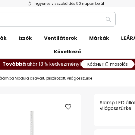
Ingyenes visszaküldés 50 napon belül
Keresés
pák
Izzók
Ventilátorok
Márkák
LEÁR
Következő
Továbbá
akár 13 % kedvezmény!
Kód:
HET
másolás
ólámpa Modula csavart, pliszírozott, világosszürke
Slamp LED álló
világosszürke