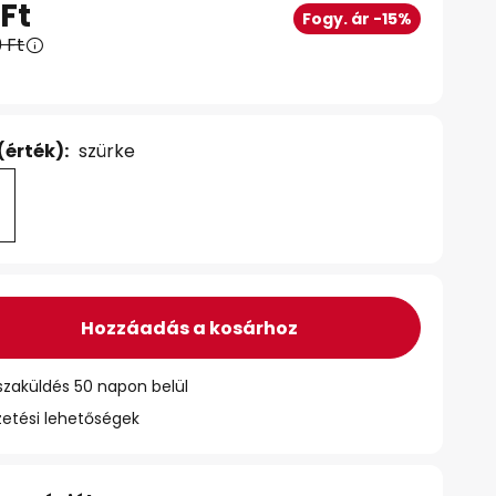
Ft
Fogy. ár -15%
 Ft
(érték):
szürke
Hozzáadás a kosárhoz
szaküldés 50 napon belül
zetési lehetőségek