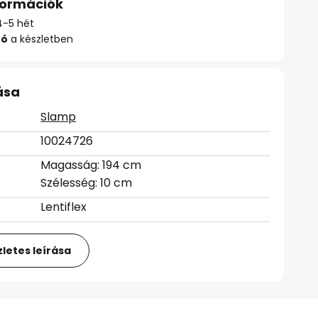
nformációk
 4-5 hét
zó
a készletben
ása
Slamp
10024726
Magasság: 194 cm
Szélesség: 10 cm
Lentiflex
letes leírása