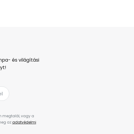
pa- és világítási
yt!
el
en megtalál, vagy a
 meg az
adatvédelmi