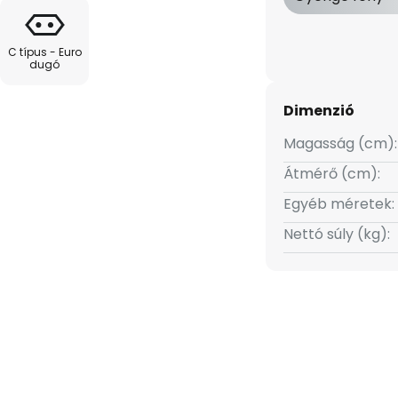
C típus - Euro
dugó
Dimenzió
Magasság (cm):
Átmérő (cm):
Egyéb méretek:
Nettó súly (kg):