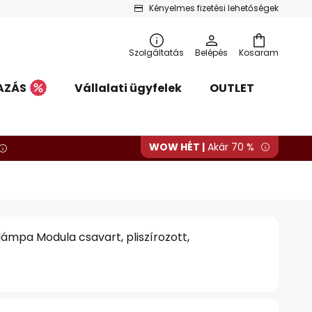
Kényelmes fizetési lehetőségek
Szolgáltatás
Belépés
Kosaram
AZÁS
Vállalati ügyfelek
OUTLET
WOW HÉT |
Akár 70 %
lámpa Modula csavart, pliszírozott,