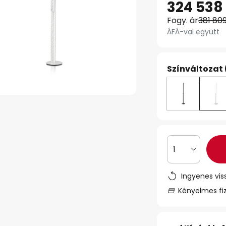
324 538 
Fogy. ár
381 809
ÁFÁ-val együtt
Színváltozat 
1
Ingyenes vis
Kényelmes fi