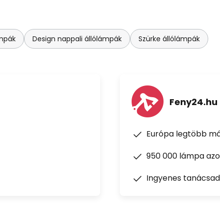
ámpák
Design nappali állólámpák
Szürke állólámpák
Feny24.hu
Európa legtöbb má
950 000 lámpa azon
Ingyenes tanácsad