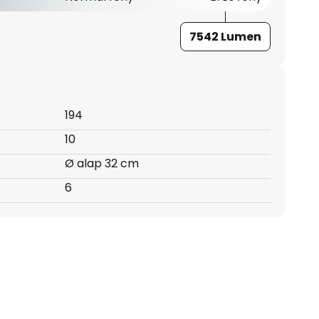
7542 Lumen
194
10
Ø alap 32 cm
6