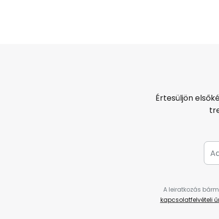
Értesüljön elsők
tr
A leiratkozás bárm
kapcsolatfelvételi 