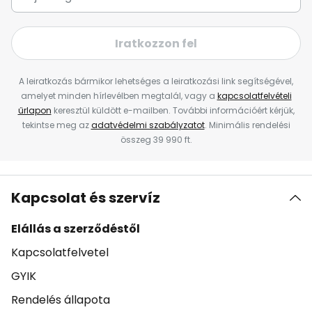
Iratkozzon fel
A leiratkozás bármikor lehetséges a leiratkozási link segítségével,
amelyet minden hírlevélben megtalál, vagy a
kapcsolatfelvételi
űrlapon
keresztül küldött e-mailben. További információért kérjük,
tekintse meg az
adatvédelmi szabályzatot
. Minimális rendelési
összeg 39 990 ft.
Kapcsolat és szervíz
Elállás a szerződéstől
Kapcsolatfelvetel
GYIK
Rendelés állapota