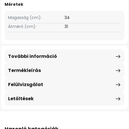
Méretek
Magasság (cm):
34
Átmérő (cm):
31
További információ
Termékleírás
Felülvizsgálat
Letöltések
Hasonló kategóriák