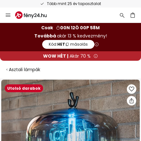
Több mint 25 év tapasztalat
Ugrás
a
tartalomhoz
sés
Csak
00N 12Ó 00P 58M
Továbbá
akár 13 % kedvezmény!
Kód:
HET
másolás
WOW HÉT |
Akár 70 %
Asztali lámpák
Ugrás
Utolsó darabok
a
képgaléria
végére