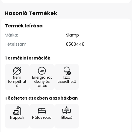
Hasonló Termékek
Termék leírása
Márka:
Slamp
Tételszám:
8503448
Termékinformációk
Nem
Energiahat
Izzó
tompíthat
ékony és
cserélhető
ó
tartós
Tökéletes ezekben a szobákban
Nappali
Hálószoba
Étkező