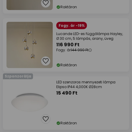
Raktáron
Fogy. ár -19%
Lucande LED-es függőlámpa Hayley,
Ø 30 cm, 5 lámpás, arany, üveg
116 990 Ft
Fogy. ár
144 990 Ft
Raktáron
Szponzorálja
LED szenzoros mennyezeti lámpa
Elipso IP44 4,000K Ø28cm
15 490 Ft
Raktáron