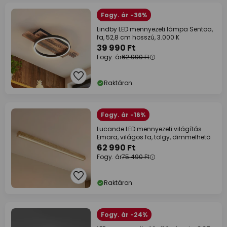
Fogy. ár -36%
Lindby LED mennyezeti lámpa Sentoa,
fa, 52,8 cm hosszú, 3.000 K
39 990 Ft
Fogy. ár
62 990 Ft
Raktáron
Fogy. ár -16%
Lucande LED mennyezeti világítás
Emara, világos fa, tölgy, dimmelhető
62 990 Ft
Fogy. ár
75 490 Ft
Raktáron
Fogy. ár -24%