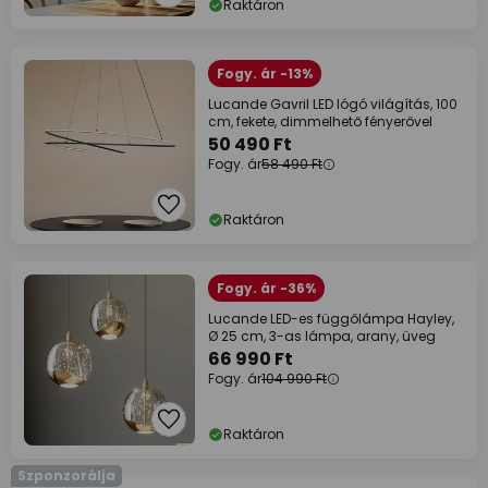
Raktáron
Fogy. ár -13%
Lucande Gavril LED lógó világítás, 100
cm, fekete, dimmelhető fényerővel
50 490 Ft
Fogy. ár
58 490 Ft
Raktáron
Fogy. ár -36%
Lucande LED-es függőlámpa Hayley,
Ø 25 cm, 3-as lámpa, arany, üveg
66 990 Ft
Fogy. ár
104 990 Ft
Raktáron
Szponzorálja