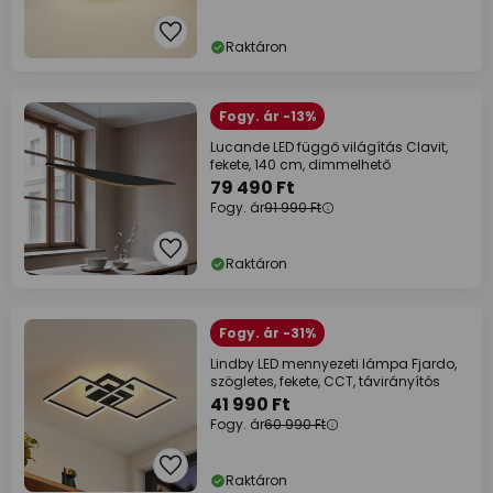
Raktáron
Fogy. ár -13%
Lucande LED függő világítás Clavit,
fekete, 140 cm, dimmelhető
79 490 Ft
Fogy. ár
91 990 Ft
Raktáron
Fogy. ár -31%
Lindby LED mennyezeti lámpa Fjardo,
szögletes, fekete, CCT, távirányítós
41 990 Ft
Fogy. ár
60 990 Ft
Raktáron