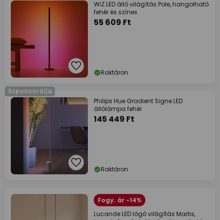
WiZ LED álló világítás Pole, hangolható
fehér és színes
55 609 Ft
Raktáron
Szponzorálja
Philips Hue Gradient Signe LED
állólámpa fehér
145 449 Ft
Raktáron
Fogy. ár -14%
Lucande LED lógó világítás Martis,