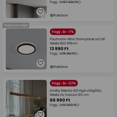
Fogy. ár
137 990 Ft
Raktáron
Szponzorálja
Fogy. ár -7%
Paulmann Atria Shine panel on/off
fekete 830 Ø19cm
13 990 Ft
Fogy. ár
15 182 Ft
Raktáron
Fogy. ár -27%
Lindby Nekala LED lógó világítás,
fekete, fa, hossza 120 cm
66 990 Ft
Fogy. ár
91 990 Ft