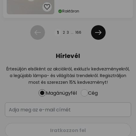
Raktáron
Oldal
1
2
3
...
166
Előző
Következő
Hírlevél
Értesüljön elsőként az akciókról, exkluzív kedvezményekről,
a legújabb lámpa- és világítási trendekről. Regisztráljon
most és szerezzen 15% kedvezményt!
Magánügyfél
Cég
Iratkozzon fel