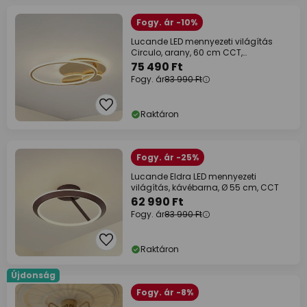
Fogy. ár -10%
Lucande LED mennyezeti világítás
Circulo, arany, 60 cm CCT,
dimmelhető
75 490 Ft
Fogy. ár
83 990 Ft
Raktáron
Fogy. ár -25%
Lucande Eldra LED mennyezeti
világítás, kávébarna, Ø 55 cm, CCT
62 990 Ft
Fogy. ár
83 990 Ft
Raktáron
Újdonság
Fogy. ár -8%