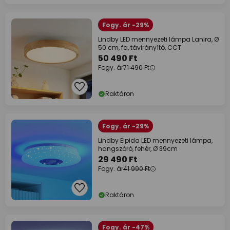
Fogy. ár -29%
Lindby LED mennyezeti lámpa Lanira, Ø
50 cm, fa, távirányító, CCT
50 490 Ft
Fogy. ár
71 490 Ft
Raktáron
Fogy. ár -29%
Lindby Elpida LED mennyezeti lámpa,
hangszóró, fehér, Ø 39cm
29 490 Ft
Fogy. ár
41 990 Ft
Raktáron
Fogy. ár -47%