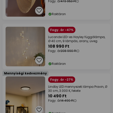
Fogy. ár
473 953 Ft
Raktáron
Fogy. ár -47%
Lucande LED-es Hayley függőlámpa,
Ø 40 cm, 9 lámpás, arany, üveg
108 990 Ft
Fogy. ár
208 990 Ft
Raktáron
Mennyiségi kedvezmény
Fogy. ár -27%
Lindby LED mennyezeti lámpa Pravin, Ø
30 cm, 3.000 K, fekete
10 490 Ft
Fogy. ár
14 490 Ft