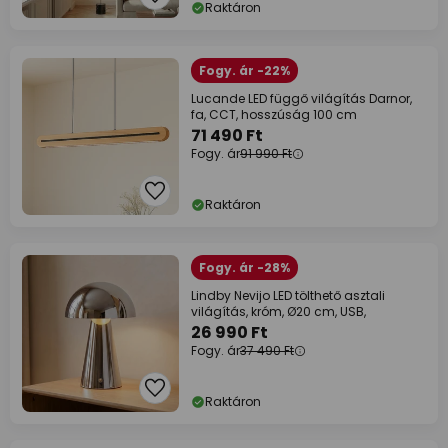
Raktáron
Fogy. ár -22%
Lucande LED függő világítás Darnor,
fa, CCT, hosszúság 100 cm
71 490 Ft
Fogy. ár
91 990 Ft
Raktáron
Fogy. ár -28%
Lindby Nevijo LED tölthető asztali
világítás, króm, Ø20 cm, USB,
26 990 Ft
Fogy. ár
37 490 Ft
Raktáron