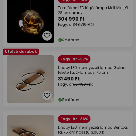
Tom Dixon LED lógó lámpa Melt Mini, Ø
28 cm, arany
304 990 Ft
Fogy. ár
348 719 Ft
Raktáron
Utolsó darabok
Fogy. ár -37%
Lindby LED mennyezeti lámpa Galad,
fekete, fa, 2-lámpás, 75 cm
31 490 Ft
Fogy. ár
50 490 Ft
Raktáron
Fogy. ár -36%
Lindby LED mennyezeti lámpa Sentoa,
fa, 75 cm hosszú, 3,000 K