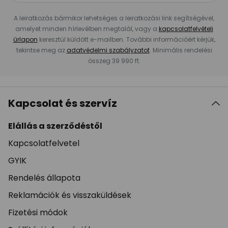
A leiratkozás bármikor lehetséges a leiratkozási link segítségével,
amelyet minden hírlevélben megtalál, vagy a
kapcsolatfelvételi
űrlapon
keresztül küldött e-mailben. További információért kérjük,
tekintse meg az
adatvédelmi szabályzatot
. Minimális rendelési
összeg 39 990 ft.
Kapcsolat és szervíz
Elállás a szerződéstől
Kapcsolatfelvetel
GYIK
Rendelés állapota
Reklamációk és visszaküldések
Fizetési módok