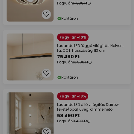
Fogy. ár
91 990 Ft
Raktáron
Fogy. ár -10%
Lucande LED függő világítás Holven,
fa, CCT, hosszúság 113 cm
75 490 Ft
Fogy. ár
83 990 Ft
Raktáron
Fogy. ár -18%
Lucande LED álló világítás Darrow,
fekete/opál, üveg, dimmelhető
58 490 Ft
Fogy. ár
71 490 Ft