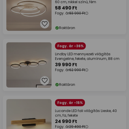
60 cm, nikkel színű, fém
58 490 Ft
Fogy. ár
83 990 Ft
Raktáron
Fogy. ár -36%
Lindby LED mennyezeti világítás
Evengeline, fekete, alumínium, 88 cm
39 990 Ft
Fogy. ár
62 990 Ft
Raktáron
Fogy. ár -15%
Lucande LED fali világítás Lieske, 40
cm, fa, fekete
24 990 Ft
Fogy. ár
29 490 Ft