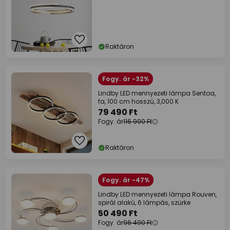
Raktáron
Fogy. ár -32%
Lindby LED mennyezeti lámpa Sentoa,
fa, 100 cm hosszú, 3,000 K
79 490 Ft
Fogy. ár
116 990 Ft
Raktáron
Fogy. ár -47%
Lindby LED mennyezeti lámpa Rouven,
spirál alakú, 6 lámpás, szürke
50 490 Ft
Fogy. ár
96 490 Ft