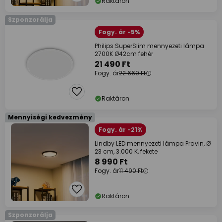
Raktáron
Szponzorálja
Fogy. ár -5%
Philips SuperSlim mennyezeti lámpa
2700K Ø42cm fehér
21 490 Ft
Fogy. ár
22 669 Ft
Raktáron
Mennyiségi kedvezmény
Fogy. ár -21%
Lindby LED mennyezeti lámpa Pravin, Ø
23 cm, 3.000 K, fekete
8 990 Ft
Fogy. ár
11 490 Ft
Raktáron
Szponzorálja