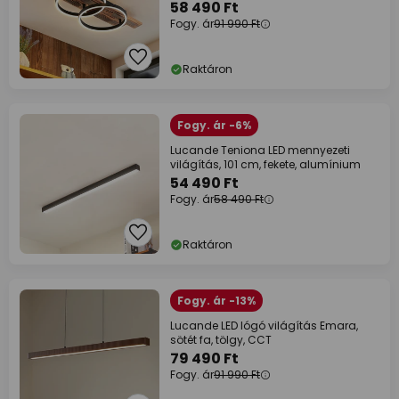
58 490 Ft
Fogy. ár
91 990 Ft
Raktáron
Fogy. ár -6%
Lucande Teniona LED mennyezeti
világítás, 101 cm, fekete, alumínium
54 490 Ft
Fogy. ár
58 490 Ft
Raktáron
Fogy. ár -13%
Lucande LED lógó világítás Emara,
sötét fa, tölgy, CCT
79 490 Ft
Fogy. ár
91 990 Ft