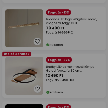
Fogy. ár -13%
Lucande LED lógó világítás Emara,
világos fa, tölgy, CCT
79 490 Ft
Fogy. ár
91 990 Ft
Raktáron
Utolsó darabok
Fogy. ár -57%
Lindby LED-es mennyezeti lámpa
Galad, fekete, fa, 30 cm,
fényerőszabályzóval
12 490 Ft
Fogy. ár
29 490 Ft
Raktáron
Fogy. ár -12%