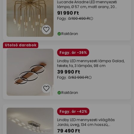
Lucande Ariadne LED mennyezeti
lámpa, Ø 57 cm, matt arany, 20
fényforrás
91 990 Ft
Fogy. ár
100 490 Ft
Raktáron
Utolsó darabok
Fogy. ár -36%
Lindby LED mennyezeti lámpa Galad,
fekete, fa, 3 lámpás, 98 cm
39 990 Ft
Fogy. ár
62 990 Ft
Raktáron
Fogy. ár -42%
Lindby LED mennyezeti világítás
Jarda, üveg, 134 cm hosszú,
dimmelhető
79 490 Ft