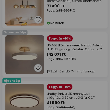
borostyánszínű, 4 izzós, dimmelhető
71 490 Ft
Fogy. ár
83 990 Ft
Raktáron
Szponzorálja
Fogy. ár -10%
UMAGE LED mennyezeti lámpa Asteria
UP PLUS, gyöngyházfehér, Ø 31 cm CCT
142 071 Ft
Fogy. ár
157 857 Ft
Szállítási idő: 7-11 munkanap
Újdonság
Fogy. ár -16%
Lindby Emiva LED mennyezeti
világítás, Ø 50 cm, sötét fa, CCT
41 990 Ft
Fogy. ár
50 490 Ft