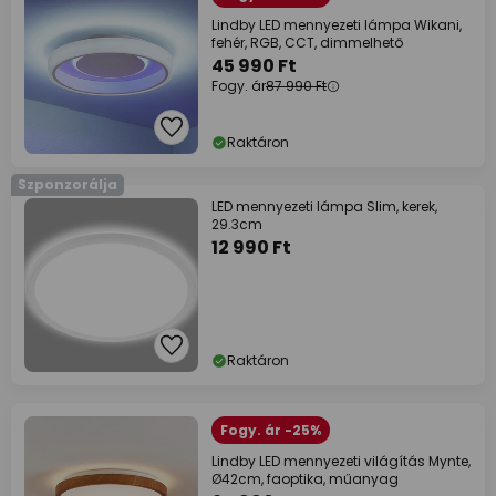
Lindby LED mennyezeti lámpa Wikani,
fehér, RGB, CCT, dimmelhető
45 990 Ft
Fogy. ár
87 990 Ft
Raktáron
Szponzorálja
LED mennyezeti lámpa Slim, kerek,
29.3cm
12 990 Ft
Raktáron
Fogy. ár -25%
Lindby LED mennyezeti világítás Mynte,
Ø42cm, faoptika, műanyag