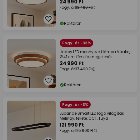
24 990 Ft
Fogy. ár
33 490 Ft
Raktáron
Fogy. ár -33%
Lindby LED mennyezeti lámpa Vaako,
Ø 41 cm, fém, fa megjelenés
24 990 Ft
Fogy. ár
37 490 Ft
Raktáron
Fogy. ár -3%
Lucande Smart LED lógó világítás
Melinay, fekete, CCT, Tuya
121 990 Ft
Fogy. ár
125 990 Ft