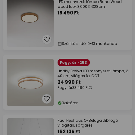
LED mennyezeti lámpa Runa Wood
wood look 3,000 K Ø28cm
15 490 Ft
Szállítási idő: 9-13 munkanap
Fogy. ár -25%
Lindby Emiva LED mennyezeti lámpa, Ø
40 cm, világos fa, CCT
24 990 Ft
Fogy. ár
33 490 Ft
Raktáron
Paul Neuhaus Q-Beluga LED lógó
világítás, sárgaréz
162 135 Ft