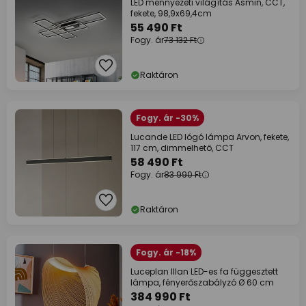
LED mennyezeti világítás Asmin, CCT,
fekete, 98,9x69,4cm
55 490 Ft
Fogy. ár
73 132 Ft
Raktáron
Fogy. ár -30%
Lucande LED lógó lámpa Arvon, fekete,
117 cm, dimmelhető, CCT
58 490 Ft
Fogy. ár
83 990 Ft
Raktáron
Fogy. ár -18%
Luceplan Illan LED-es fa függesztett
lámpa, fényerőszabályzó Ø 60 cm
384 990 Ft