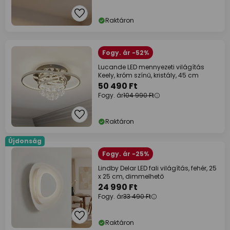
Raktáron
Fogy. ár -52%
Lucande LED mennyezeti világítás
Keely, króm színű, kristály, 45 cm
50 490 Ft
Fogy. ár
104 990 Ft
Raktáron
Újdonság
Fogy. ár -25%
Lindby Delar LED fali világítás, fehér, 25
x 25 cm, dimmelhető
24 990 Ft
Fogy. ár
33 490 Ft
Raktáron