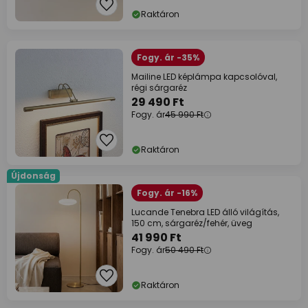
Raktáron
Fogy. ár -35%
Mailine LED képlámpa kapcsolóval,
régi sárgaréz
29 490 Ft
Fogy. ár
45 990 Ft
Raktáron
Újdonság
Fogy. ár -16%
Lucande Tenebra LED álló világítás,
150 cm, sárgaréz/fehér, üveg
41 990 Ft
Fogy. ár
50 490 Ft
Raktáron