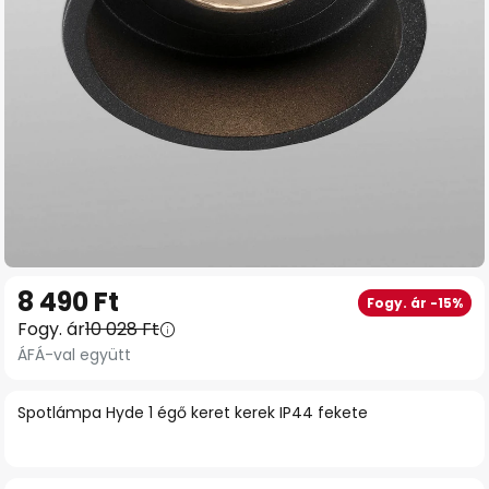
Ugrás
8 490 Ft
Fogy. ár -15%
a
Fogy. ár
10 028 Ft
képgaléria
ÁFÁ-val együtt
elejére
Spotlámpa Hyde 1 égő keret kerek IP44 fekete