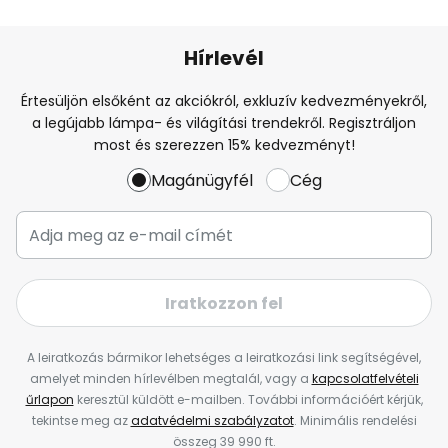
Hírlevél
Értesüljön elsőként az akciókról, exkluzív kedvezményekről,
a legújabb lámpa- és világítási trendekről. Regisztráljon
most és szerezzen 15% kedvezményt!
Magánügyfél
Cég
Iratkozzon fel
A leiratkozás bármikor lehetséges a leiratkozási link segítségével,
amelyet minden hírlevélben megtalál, vagy a
kapcsolatfelvételi
űrlapon
keresztül küldött e-mailben. További információért kérjük,
tekintse meg az
adatvédelmi szabályzatot
. Minimális rendelési
összeg 39 990 ft.