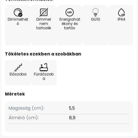
Dimmelhet
Dimmer
Energiahat
GU10
IP44
ő
nem
ékony és
tartozék
tartós
Tökéletes ezekben a szobákban
Előszoba
Fürdőszob
a
Méretek
Magasság (cm):
5,5
Átmérő (cm):
8,9