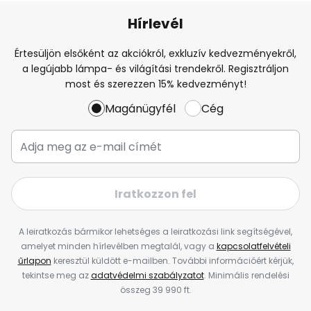
Hírlevél
Értesüljön elsőként az akciókról, exkluzív kedvezményekről,
a legújabb lámpa- és világítási trendekről. Regisztráljon
most és szerezzen 15% kedvezményt!
Magánügyfél
Cég
Iratkozzon fel
A leiratkozás bármikor lehetséges a leiratkozási link segítségével,
amelyet minden hírlevélben megtalál, vagy a
kapcsolatfelvételi
űrlapon
keresztül küldött e-mailben. További információért kérjük,
tekintse meg az
adatvédelmi szabályzatot
. Minimális rendelési
összeg 39 990 ft.