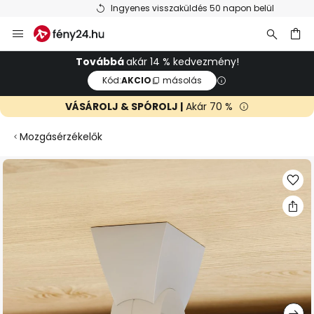
Ingyenes visszaküldés 50 napon belül
Ugrás
a
tartalomhoz
sés
Továbbá
akár 14 % kedvezmény!
Kód:
AKCIO
másolás
VÁSÁROLJ & SPÓROLJ |
Akár 70 %
Mozgásérzékelők
Ugrás
a
képgaléria
végére