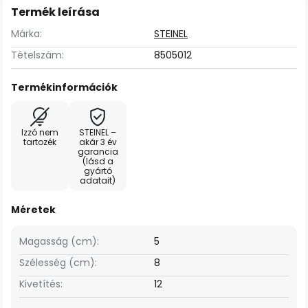
Termék leírása
Márka:
STEINEL
Tételszám:
8505012
Termékinformációk
Izzó nem
STEINEL –
tartozék
akár 3 év
garancia
(lásd a
gyártó
adatait)
Méretek
Magasság (cm):
5
Szélesség (cm):
8
Kivetítés:
12