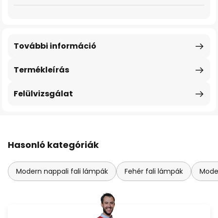
További információ
Termékleírás
Felülvizsgálat
Hasonló kategóriák
Modern nappali fali lámpák
Fehér fali lámpák
Moder