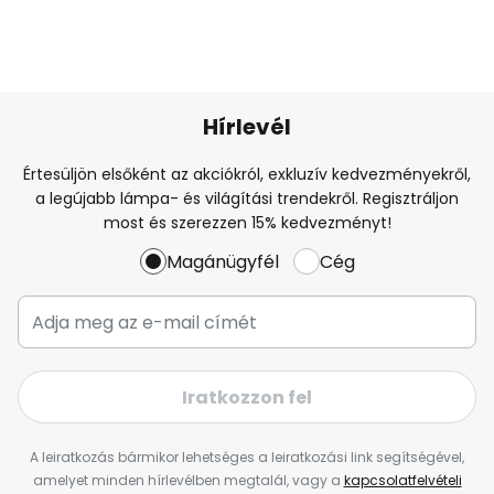
Hírlevél
Értesüljön elsőként az akciókról, exkluzív kedvezményekről,
a legújabb lámpa- és világítási trendekről. Regisztráljon
most és szerezzen 15% kedvezményt!
Magánügyfél
Cég
Iratkozzon fel
A leiratkozás bármikor lehetséges a leiratkozási link segítségével,
amelyet minden hírlevélben megtalál, vagy a
kapcsolatfelvételi