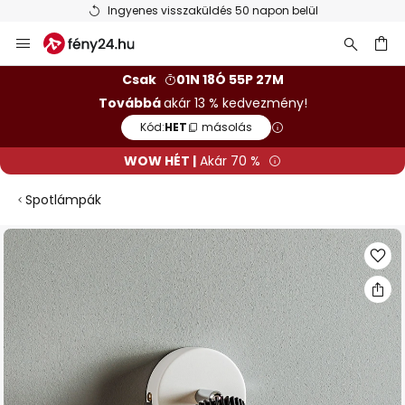
Ingyenes visszaküldés 50 napon belül
Ugrás
a
tartalomhoz
sés
Csak
01N 18Ó 55P 26M
Továbbá
akár 13 % kedvezmény!
Kód:
HET
másolás
WOW HÉT |
Akár 70 %
Spotlámpák
Ugrás
a
képgaléria
végére