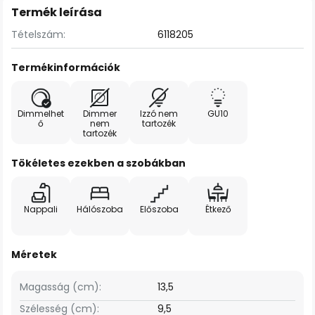
Termék leírása
Tételszám:
6118205
Termékinformációk
Dimmelhet
Dimmer
Izzó nem
GU10
ő
nem
tartozék
tartozék
Tökéletes ezekben a szobákban
Nappali
Hálószoba
Előszoba
Étkező
Méretek
Magasság (cm):
13,5
Szélesség (cm):
9,5