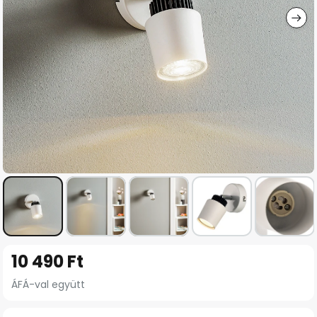
Ugrás
10 490 Ft
a
képgaléria
ÁFÁ-val együtt
elejére