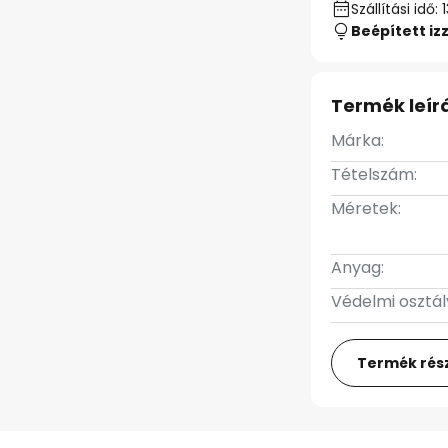
Szállítási idő
Beépített iz
Termék leír
Márka:
Tételszám:
Méretek:
Anyag:
Védelmi osztál
Termék rész