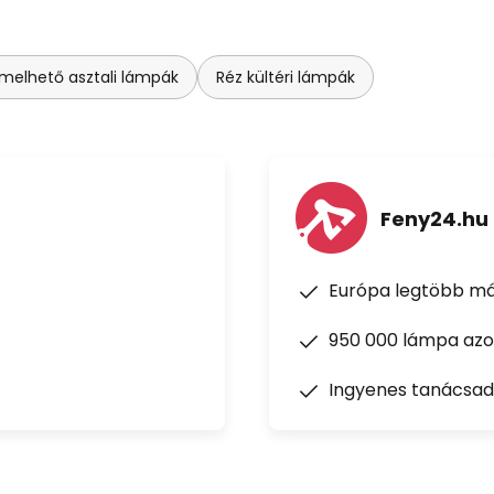
melhető asztali lámpák
Réz kültéri lámpák
Feny24.hu
Európa legtöbb má
950 000 lámpa azon
Ingyenes tanácsad