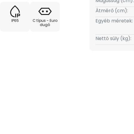
Magasság (cm):
s a mellékelt kontaktállomáson
Átmérő (cm):
ölthető fel. Ezután körülbelül 9
Egyéb méretek:
IP65
C típus - Euro
s meleg fehér fényt bocsát ki a
dugó
apcsolása, a
ényforrás fényszínének
Nettó súly (kg):
 egy érintőkapcsolóval
etején, középen található.