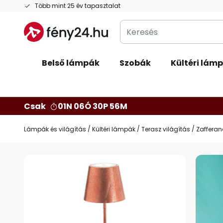
Ugrás
Több mint 25 év tapasztalat
a
Keresés
tartalomhoz
Belső lámpák
Szobák
Kültéri lám
Csak
01N 06Ó 30P 55M
Lámpák és világítás
Kültéri lámpák
Terasz világítás
Zafferan
Ugrás
a
képgaléria
végére