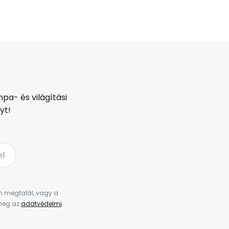
pa- és világítási
yt!
el
en megtalál, vagy a
 meg az
adatvédelmi