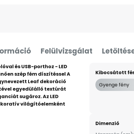
formáció
Felülvizsgálat
Letöltés
lóval és USB-porthoz - LED
Kibocsátott f
tűnően szép fém díszítéssel A
gynevezett Leaf dekoráció
Gyenge fény
ével egyedülálló textúrát
ganciát sugároz. Az LED
dekoratív világítóelemként
umulátoros működésének
elyezhető különböző
Dimenzió