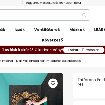
Ingyenes visszaküldés 50 napon belül
Keresés
pák
Izzók
Ventilátorok
Márkák
LEÁR
Következő
Továbbá
akár 13 % kedvezmény!
Kód:
HET
másolás
o Poldina LED asztali lámpa akkumulátoros dekoráció réz
Zafferano Pold
réz