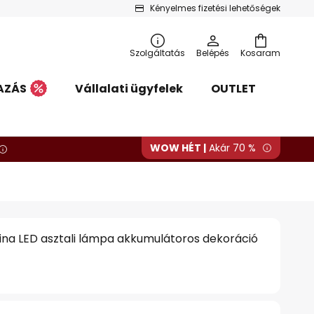
Kényelmes fizetési lehetőségek
Szolgáltatás
Belépés
Kosaram
AZÁS
Vállalati ügyfelek
OUTLET
WOW HÉT |
Akár 70 %
ina LED asztali lámpa akkumulátoros dekoráció