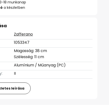
: 13-18 munkanap
zó
a készletben
ása
Zafferano
1053347
Magasság: 38 cm
Szélesség: 11 cm
Alumínium / Műanyag (PC)
y:
II
letes leírása