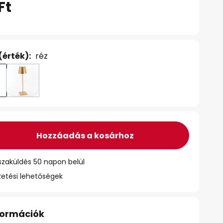
Ft
(érték):
réz
Hozzáadás a kosárhoz
szaküldés 50 napon belül
zetési lehetőségek
nformációk