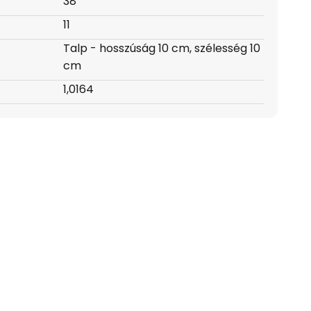
38
11
Talp - hosszúság 10 cm, szélesség 10
cm
1,0164