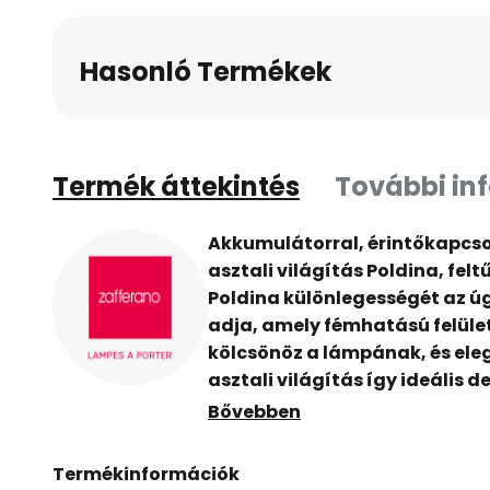
Hasonló Termékek
Termék áttekintés
További in
Akkumulátorral, érintőkapcso
asztali világítás Poldina, fel
Poldina különlegességét az ú
adja, amely fémhatású felület
kölcsönöz a lámpának, és ele
asztali világítás így ideális 
beltéri használatra, és akk
Bővebben
köszönhetően rugalmasan elh
helyeken.
Termékinformációk