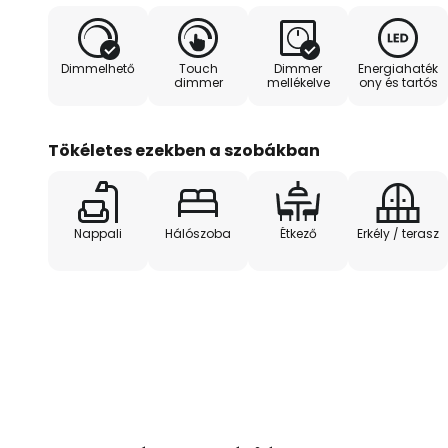
Az energiahatékony LED világítá
keresztül körülbelül 6 óra alatt t
Dimmelhető
Touch
Dimmer
Energiahaték
órányi világítási időt biztosít, é
dimmer
mellékelve
ony és tartós
környezetbe. A lámpa be- és kik
fényerőszabályozó, valamint a f
beállítása (2700 K vagy 3000 K)
Tökéletes ezekben a szobákban
lehetséges, amely a lámpabúra t
Nappali
Hálószoba
Étkező
Erkély / terasz