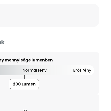
ek
ény mennyisége lumenben
Normál fény
Erős fény
200 Lumen