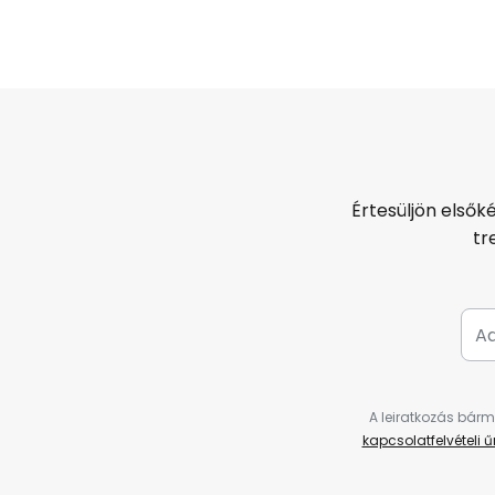
Értesüljön elsők
tr
A leiratkozás bárm
kapcsolatfelvételi 