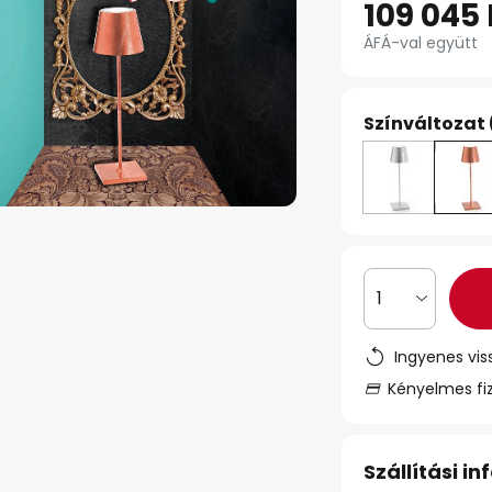
109 045 
ÁFÁ-val együtt
Színváltozat 
1
Ingyenes vis
Kényelmes fi
Szállítási i