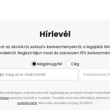
Hírlevél
ént az akciókról, exkluzív kedvezményekről, a legújabb lám
endekről. Regisztráljon most és szerezzen 15% kedvezmén
Magánügyfél
Cég
Iratkozzon f
ikor lehetséges a leiratkozási link segítségével, amelyet minden hírlevélb
űrlapon
keresztül küldött e-mailben. További információért kérjük, tekintse
szabályzatot
. Minimális rendelési összeg 39 990 ft.