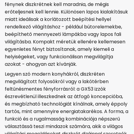
fénynek diszkrétnek kell maradnia, de mégis
erőteljesnek kell lennie. Különösen lapos kialakításuk
miatt ideálisak a korlátozott beépítési hellyel
rendelkező világításhoz - például bútorelemekbe,
beépíthető mennyezeti lámpákba vagy lapos fali
világításba. Kompakt méretük ellenére kellemesen
egyenletes fényt biztosítanak, amely kiemeli a
helyiségeket, vagy funkcionálisan megvilágítja
azokat - ahogyan azt kívánják.
Legyen szó modern konyhákról, diszkréten
megvilágított folyosókról vagy a lakótérben
feltűnésmentes fényforrásról: a GX53 izzók
észrevétlenül illeszkednek az átfogó koncepcióba,
és megbízható technológiát kínálnak, amely éppoly
tartós, mint amennyire energiatakarékos. A forma, a
funkció és a rugalmasság kombinációja népszerű
választássá teszi mindazok számára, akik a világos
világítási megoldásokat diszkrét dizájnnal szeretnék