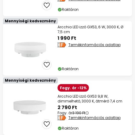
13%
59 990 Ft felett
Raktáron
szinte mindenre*
Mennyiségi kedvezmény
Kód:
HET
másolás
Arcchio LED izzó GX53, 6 W, 3000 K, Ø
7,5 cm
1 990 Ft
Spórolj most
Termékinformációs adatlap
*Mentes gyartok
Raktáron
Mennyiségi kedvezmény
Fogy. ár -12%
Arcchio LED izzó GX53 9,8 W,
dimmelhető, 3000 K, átmérő 7,4 cm
2 790 Ft
Fogy. ár
3 190 Ft
Termékinformációs adatlap
Raktáron