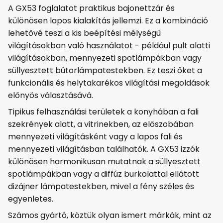
A GX53 foglalatot praktikus bajonettzár és
különösen lapos kialakítás jellemzi. Ez a kombináció
lehetővé teszi a kis beépítési mélységű
világításokban való használatot - például pult alatti
világításokban, mennyezeti spotlámpákban vagy
süllyesztett bútorlámpatestekben. Ez teszi őket a
funkcionális és helytakarékos világítási megoldások
előnyös választásává.
Tipikus felhasználási területek a konyhában a fali
szekrények alatt, a vitrinekben, az előszobában
mennyezeti világításként vagy a lapos fali és
mennyezeti világításban találhatók. A GX53 izzók
különösen harmonikusan mutatnak a süllyesztett
spotlámpákban vagy a diffúz burkolattal ellátott
dizájner lámpatestekben, mivel a fény széles és
egyenletes.
Számos gyártó, köztük olyan ismert márkák, mint az