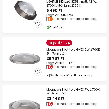
LIGHTME LED izzó GX53, matt, 4,8 W,
2700 K, titánium, 2700 K
5 490 Ft
Fogy. ár
6 582 Ft
Termékinformációs adatlap
Raktáron
Fogy. ár -10%
Megatron Brighteye GX53 9W 2,700K
Ø14.7cm titán
25 767 Ft
Fogy. ár
28 630 Ft
Termékinformációs adatlap
Szállítási idő: 7-11 munkanap
Megatron Brighteye GX53 7W 2,700K
Ø11.2cm titán
23 443 Ft
Termékinformációs adatlap