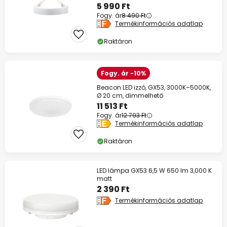
5 990 Ft
Fogy. ár
8 490 Ft
Termékinformációs adatlap
Raktáron
Fogy. ár -10%
Beacon LED izzó, GX53, 3000K–5000K,
Ø 20 cm, dimmelhető
11 513 Ft
Fogy. ár
12 793 Ft
Termékinformációs adatlap
Raktáron
LED lámpa GX53 6,5 W 650 lm 3,000 K
matt
2 390 Ft
Termékinformációs adatlap