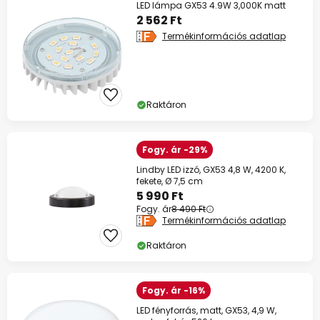
LED lámpa GX53 4.9W 3,000K matt
2 562 Ft
Termékinformációs adatlap
Raktáron
Fogy. ár -29%
Lindby LED izzó, GX53 4,8 W, 4200 K,
fekete, Ø 7,5 cm
5 990 Ft
Fogy. ár
8 490 Ft
Termékinformációs adatlap
Raktáron
Fogy. ár -16%
LED fényforrás, matt, GX53, 4,9 W,