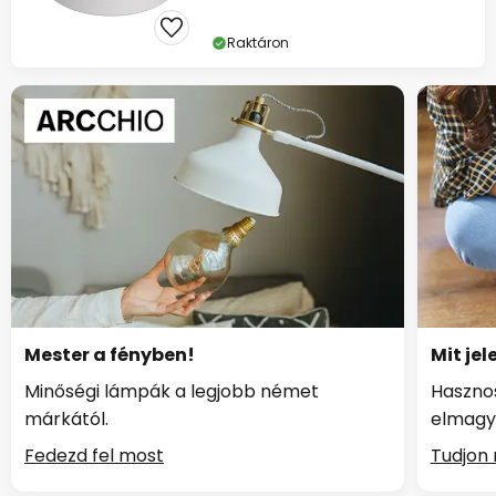
Raktáron
Mester a fényben!
Mit jel
Minőségi lámpák a legjobb német
Hasznos
márkától.
elmagy
Fedezd fel most
Tudjon