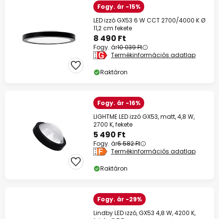
Fogy. ár -15%
LED izzó GX53 6 W CCT 2700/4000 K Ø
11,2 cm fekete
8 490 Ft
Fogy. ár
10 039 Ft
Termékinformációs adatlap
Raktáron
Fogy. ár -16%
LIGHTME LED izzó GX53, matt, 4,8 W,
2700 K, fekete
5 490 Ft
Fogy. ár
6 582 Ft
Termékinformációs adatlap
Raktáron
Fogy. ár -29%
Lindby LED izzó, GX53 4,8 W, 4200 K,