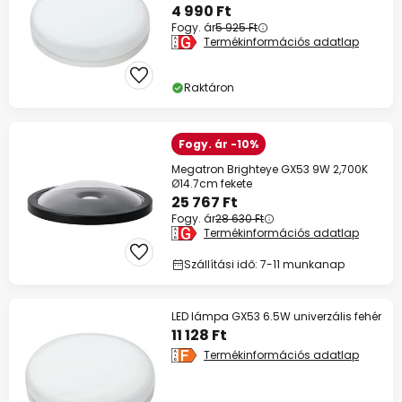
4 990 Ft
Fogy. ár
5 925 Ft
Termékinformációs adatlap
Raktáron
Fogy. ár -10%
Megatron Brighteye GX53 9W 2,700K
Ø14.7cm fekete
25 767 Ft
Fogy. ár
28 630 Ft
Termékinformációs adatlap
Szállítási idő: 7-11 munkanap
LED lámpa GX53 6.5W univerzális fehér
11 128 Ft
Termékinformációs adatlap