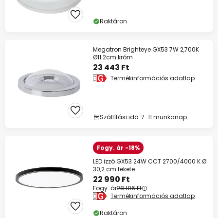
Raktáron
Megatron Brighteye GX53 7W 2,700K
Ø11.2cm króm
23 443 Ft
Termékinformációs adatlap
Szállítási idő: 7-11 munkanap
Fogy. ár -18%
LED izzó GX53 24W CCT 2700/4000 K Ø
30,2 cm fekete
22 990 Ft
Fogy. ár
28 106 Ft
Termékinformációs adatlap
Raktáron