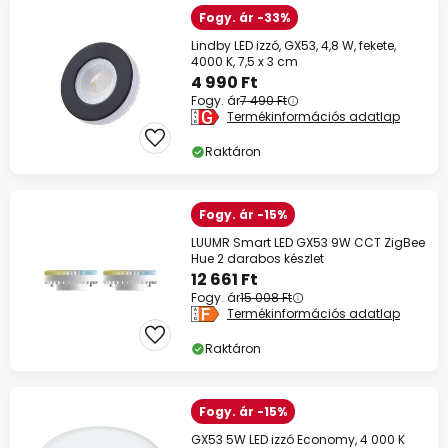
Fogy. ár -33%
Lindby LED izzó, GX53, 4,8 W, fekete,
4000 K, 7,5 x 3 cm
4 990 Ft
Fogy. ár
7 490 Ft
Termékinformációs adatlap
Raktáron
Fogy. ár -15%
LUUMR Smart LED GX53 9W CCT ZigBee
Hue 2 darabos készlet
12 661 Ft
Fogy. ár
15 008 Ft
Termékinformációs adatlap
Raktáron
Fogy. ár -15%
GX53 5W LED izzó Economy, 4 000 K