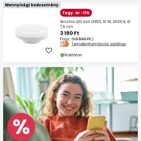
Mennyiségi kedvezmény
Fogy. ár -11%
Arcchio LED izzó GX53, 10 W, 3000 K, Ø
7,5 cm
3 190 Ft
Fogy. ár
3 590 Ft
Termékinformációs adatlap
Raktáron