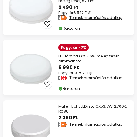
meleg fehér, 520 lm
5 490 Ft
Fogy. ár
6 582 Ft
Termékinformációs adatlap
Raktáron
Fogy. ár -7%
LED lámpa GX53 6W meleg fehér,
dimmelhető
9 990 Ft
Fogy. ár
10 792 Ft
Termékinformációs adatlap
Raktáron
Müller-Licht LED izzó GX53, 7W, 2,700K,
Ra80
2 390 Ft
Termékinformációs adatlap