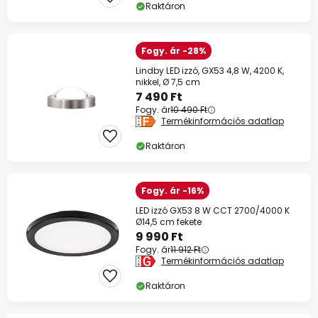
Raktáron
Fogy. ár -28%
Lindby LED izzó, GX53 4,8 W, 4200 K,
nikkel, Ø 7,5 cm
7 490 Ft
Fogy. ár
10 490 Ft
Termékinformációs adatlap
Raktáron
Fogy. ár -16%
LED izzó GX53 8 W CCT 2700/4000 K
Ø14,5 cm fekete
9 990 Ft
Fogy. ár
11 912 Ft
Termékinformációs adatlap
Raktáron