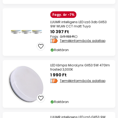
Fogy. ár -7%
LUUMR intelligens LED izzó 3db GX53
9W WLAN CCT matt Tuya
10 397 Ft
Fogy. ár
11 193 Ft
Termékinformációs adatlap
Raktáron
LED lámpa MicroLynx GX53 5W 470lm
frosted 3,000K
1 990 Ft
Termékinformációs adatlap
Raktáron
LUUMR intelligens LED izzó GX53 9W