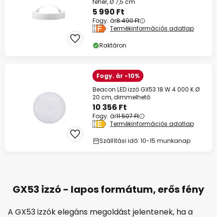
fehér, Ø 7,5 cm
5 990 Ft
Fogy. ár
8 490 Ft
Termékinformációs adatlap
Raktáron
Fogy. ár -10%
Beacon LED izzó GX53 18 W 4 000 K Ø
20 cm, dimmelhető
10 356 Ft
Fogy. ár
11 507 Ft
Termékinformációs adatlap
Szállítási idő: 10-15 munkanap
GX53 izzó - lapos formátum, erős fény
A GX53 izzók elegáns megoldást jelentenek, ha a