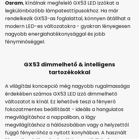
Osram
, kínálnak megfelelő GX53 LED izzókat a
legkülönbözőbb lámpatesttípusokhoz. Ha már
rendelkezik GX53-as foglalattal, könnyen átállhat a
modern LED-es változatokra - gyakran lényegesen
nagyobb energiahatékonysággal és jobb
fényminőséggel.
GX53 dimmelhető & intelligens
tartozékokkal
A világítási koncepció még nagyobb rugalmassága
érdekében számos GX53 LED izzó dimmelhető
változatot is kínál. Ez lehetővé teszi a fényerő
fokozatmentes beállítását - ideális a hangulatos
megvilágításhoz a nappaliban, a lágy
megvilágításhoz a hálószobában vagy a helyzettől
függő fényerőhöz a nyitott konyhában. A használt