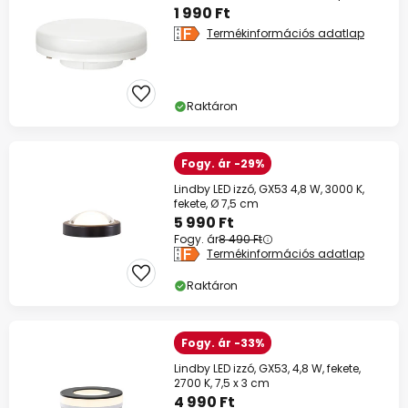
Micro-Lynx
1 990 Ft
Termékinformációs adatlap
Raktáron
Fogy. ár -29%
Lindby LED izzó, GX53 4,8 W, 3000 K,
fekete, Ø 7,5 cm
5 990 Ft
Fogy. ár
8 490 Ft
Termékinformációs adatlap
Raktáron
Fogy. ár -33%
Lindby LED izzó, GX53, 4,8 W, fekete,
2700 K, 7,5 x 3 cm
4 990 Ft