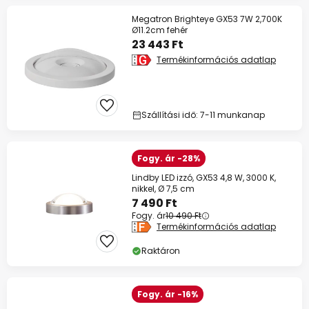
Megatron Brighteye GX53 7W 2,700K
Ø11.2cm fehér
23 443 Ft
Termékinformációs adatlap
Szállítási idő: 7-11 munkanap
Fogy. ár -28%
Lindby LED izzó, GX53 4,8 W, 3000 K,
nikkel, Ø 7,5 cm
7 490 Ft
Fogy. ár
10 490 Ft
Termékinformációs adatlap
Raktáron
Fogy. ár -16%