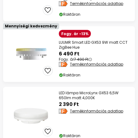
Termékinformációs adatlap
Raktáron
Mennyiségi kedvezmény
Fogy. ár -13%
LUUMR Smart LED GX53 9W matt CCT
ZigBee Hue
6 490 Ft
Fogy. ár
7 490 Ft
Termékinformációs adatlap
Raktáron
LED lámpa MicroLynx GX53 6,5W
650lm matt 4,000K
2 390 Ft
Termékinformációs adatlap
Raktáron