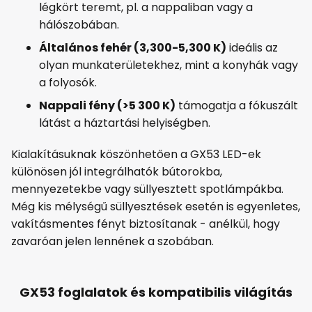
légkört teremt, pl. a nappaliban vagy a
hálószobában.
Általános fehér (3,300-5,300 K)
ideális az
olyan munkaterületekhez, mint a konyhák vagy
a folyosók.
Nappali fény (>5 300 K)
támogatja a fókuszált
látást a háztartási helyiségben.
Kialakításuknak köszönhetően a GX53 LED-ek
különösen jól integrálhatók bútorokba,
mennyezetekbe vagy süllyesztett spotlámpákba.
Még kis mélységű süllyesztések esetén is egyenletes,
vakításmentes fényt biztosítanak - anélkül, hogy
zavaróan jelen lennének a szobában.
GX53 foglalatok és kompatibilis világítás