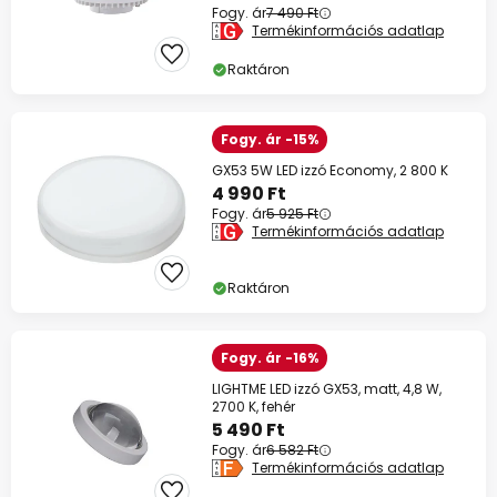
Fogy. ár
7 490 Ft
Termékinformációs adatlap
Raktáron
Fogy. ár -15%
GX53 5W LED izzó Economy, 2 800 K
4 990 Ft
Fogy. ár
5 925 Ft
Termékinformációs adatlap
Raktáron
Fogy. ár -16%
LIGHTME LED izzó GX53, matt, 4,8 W,
2700 K, fehér
5 490 Ft
Fogy. ár
6 582 Ft
Termékinformációs adatlap