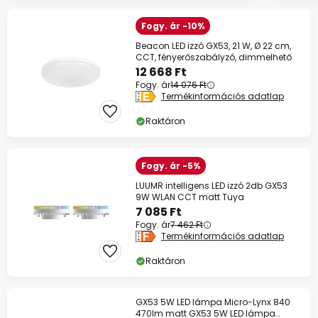
Fogy. ár -10%
Beacon LED izzó GX53, 21 W, Ø 22 cm,
CCT, fényerőszabályzó, dimmelhető
12 668 Ft
Fogy. ár
14 076 Ft
Termékinformációs adatlap
Raktáron
Fogy. ár -5%
LUUMR intelligens LED izzó 2db GX53
9W WLAN CCT matt Tuya
7 085 Ft
Fogy. ár
7 462 Ft
Termékinformációs adatlap
Raktáron
GX53 5W LED lámpa Micro-Lynx 840
470lm matt GX53 5W LED lámpa