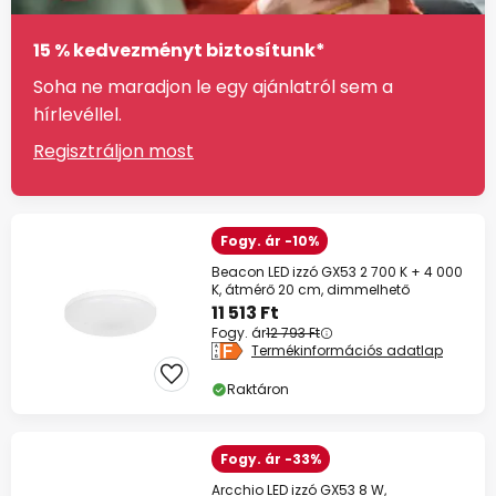
15 % kedvezményt biztosítunk*
Soha ne maradjon le egy ajánlatról sem a
hírlevéllel.
Regisztráljon most
Fogy. ár -10%
Beacon LED izzó GX53 2 700 K + 4 000
K, átmérő 20 cm, dimmelhető
11 513 Ft
Fogy. ár
12 793 Ft
Termékinformációs adatlap
Raktáron
Fogy. ár -33%
Arcchio LED izzó GX53 8 W,