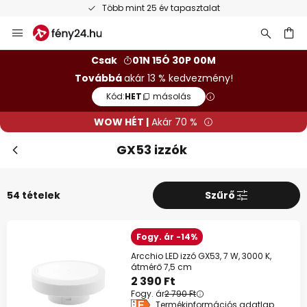
Ingyenes visszaküldés 50 napon belül
Ugrás
a
tartalomhoz
sés
Csak
01N 15Ó 29P 59M
Továbbá
akár 13 % kedvezmény!
Kód:
HET
másolás
WOW HÉT |
Akár 70 %
GX53 izzók
54 tételek
Szűrő
Fogy. ár -14%
Bez
WOW HÉT
Arcchio LED izzó GX53, 7 W, 3000 K,
átmérő 7,5 cm
10%
39 990 Ft felett
2 390 Ft
Fogy. ár
2 790 Ft
Termékinformációs adatlap