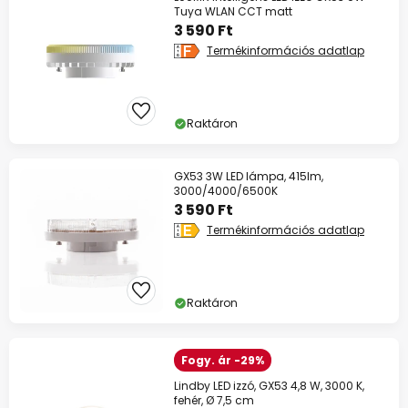
Tuya WLAN CCT matt
3 590 Ft
Termékinformációs adatlap
Raktáron
GX53 3W LED lámpa, 415lm,
3000/4000/6500K
3 590 Ft
Termékinformációs adatlap
Raktáron
Fogy. ár -29%
Lindby LED izzó, GX53 4,8 W, 3000 K,
fehér, Ø 7,5 cm