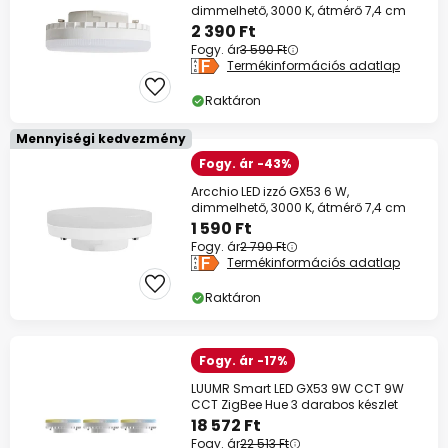
dimmelhető, 3000 K, átmérő 7,4 cm
2 390 Ft
Fogy. ár
3 590 Ft
Termékinformációs adatlap
Raktáron
Mennyiségi kedvezmény
Fogy. ár -43%
Arcchio LED izzó GX53 6 W,
dimmelhető, 3000 K, átmérő 7,4 cm
1 590 Ft
Fogy. ár
2 790 Ft
Termékinformációs adatlap
Raktáron
Fogy. ár -17%
LUUMR Smart LED GX53 9W CCT 9W
CCT ZigBee Hue 3 darabos készlet
18 572 Ft
Fogy. ár
22 513 Ft