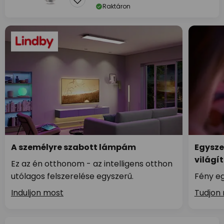
Raktáron
A személyre szabott lámpám
Egysze
világí
Ez az én otthonom - az intelligens otthon
utólagos felszerelése egyszerű.
Fény eg
Induljon most
Tudjon