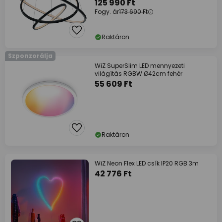
125 990 Ft
Fogy. ár
173 690 Ft
Raktáron
Szponzorálja
WiZ SuperSlim LED mennyezeti
világítás RGBW Ø42cm fehér
55 609 Ft
Raktáron
WiZ Neon Flex LED csík IP20 RGB 3m
42 776 Ft