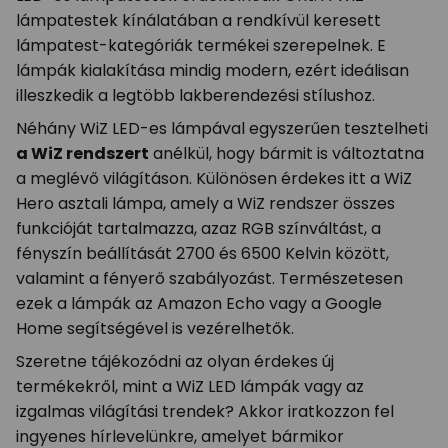
lámpatestek kínálatában a rendkívül keresett
lámpatest-kategóriák termékei szerepelnek. E
lámpák kialakítása mindig modern, ezért ideálisan
illeszkedik a legtöbb lakberendezési stílushoz.
Néhány WiZ LED-es lámpával egyszerűen tesztelheti
a WiZ rendszert
anélkül, hogy bármit is változtatna
a meglévő világításon. Különösen érdekes itt a WiZ
Hero asztali lámpa, amely a WiZ rendszer összes
funkcióját tartalmazza, azaz RGB színváltást, a
fényszín beállítását 2700 és 6500 Kelvin között,
valamint a fényerő szabályozást. Természetesen
ezek a lámpák az Amazon Echo vagy a Google
Home segítségével is vezérelhetők.
Szeretne tájékozódni az olyan érdekes új
termékekről, mint a WiZ LED lámpák vagy az
izgalmas világítási trendek? Akkor iratkozzon fel
ingyenes hírlevelünkre, amelyet bármikor