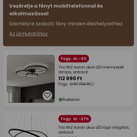
Vezérelje a fényt mobiltelefonnal és
alkalmazással
Személyre szabott fény minden élethelyzethez
Az útmutatóhoz
Fogy. ár -4%
Trio WiZ Aaron okos LED mennyezeti
lámpa, antracit
112 990 Ft
Fogy. ár
117 790 Ft
Raktáron
Fogy. ár -27%
Trio WiZ Aaron okos LED lógó világítás,
antracit