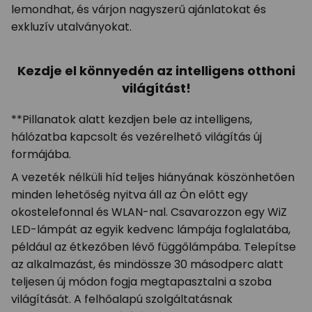
lemondhat, és várjon nagyszerű ajánlatokat és
exkluzív utalványokat.
Kezdje el könnyedén az intelligens otthoni
világítást!
**Pillanatok alatt kezdjen bele az intelligens,
hálózatba kapcsolt és vezérelhető világítás új
formájába.
A vezeték nélküli híd teljes hiányának köszönhetően
minden lehetőség nyitva áll az Ön előtt egy
okostelefonnal és WLAN-nal. Csavarozzon egy WiZ
LED-lámpát az egyik kedvenc lámpája foglalatába,
például az étkezőben lévő függőlámpába. Telepítse
az alkalmazást, és mindössze 30 másodperc alatt
teljesen új módon fogja megtapasztalni a szoba
világítását. A felhőalapú szolgáltatásnak