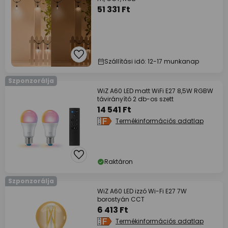
51 331 Ft
Szállítási idő: 12-17 munkanap
Szponzorálja
WiZ A60 LED matt WiFi E27 8,5W RGBW
távirányító 2 db-os szett
14 541 Ft
Termékinformációs adatlap
Raktáron
Szponzorálja
WiZ A60 LED izzó Wi-Fi E27 7W
borostyán CCT
6 413 Ft
Termékinformációs adatlap