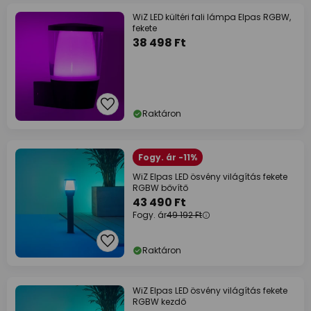
WiZ LED kültéri fali lámpa Elpas RGBW,
fekete
38 498 Ft
Raktáron
Fogy. ár -11%
WiZ Elpas LED ösvény világítás fekete
RGBW bővítő
43 490 Ft
Fogy. ár
49 192 Ft
Raktáron
WiZ Elpas LED ösvény világítás fekete
RGBW kezdő