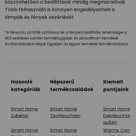
köszönhetően a beállítások mindig megmaradnak.
Több felhasználó is könnyen engedélyezheti a
lámpák és fények vezérlését.
*A fényszín, az RGB színtónus és a fényerő beállítási lehetőségei a
WiZ esetében szintén termékfüggőek. Az okosotthon-termékek
kiválasztásakor kérjük, figyeljen az egyes termékek termékadataira.
Hasonló
Népszerű
Kiemelt
kategóriák
termékcsaládok
pontjaink
Smart Home
Smart Home
Smart Home
Zubehör
Tischleuchten
Dekoleuchten
außen
Smart Home
Smart Home
Warme Creme