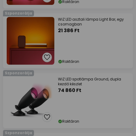
Raktáron
Szponzorálja
WiZ LED asztali lámpa Light Bar, egy
csomagban
21 386 Ft
Raktáron
Szponzorálja
WiZ LED spotlámpa Ground, dupla
kezdő készlet
74 860 Ft
Raktáron
Szponzorálja