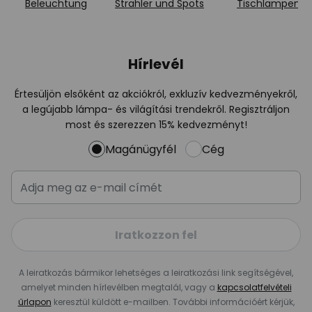
Beleuchtung
Strahler und Spots
Tischlampen
Hírlevél
Értesüljön elsőként az akciókról, exkluzív kedvezményekről,
a legújabb lámpa- és világítási trendekről. Regisztráljon
most és szerezzen 15% kedvezményt!
Magánügyfél
Cég
Iratkozzon fel
A leiratkozás bármikor lehetséges a leiratkozási link segítségével,
amelyet minden hírlevélben megtalál, vagy a
kapcsolatfelvételi
űrlapon
keresztül küldött e-mailben. További információért kérjük,