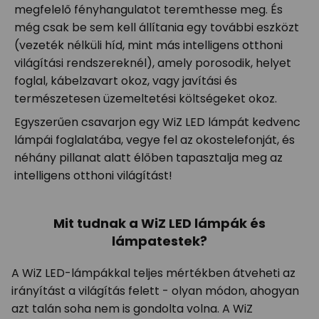
megfelelő fényhangulatot teremthesse meg. És
még csak be sem kell állítania egy további eszközt
(vezeték nélküli híd, mint más intelligens otthoni
világítási rendszereknél), amely porosodik, helyet
foglal, kábelzavart okoz, vagy javítási és
természetesen üzemeltetési költségeket okoz.
Egyszerűen csavarjon egy WiZ LED lámpát kedvenc
lámpái foglalatába, vegye fel az okostelefonját, és
néhány pillanat alatt élőben tapasztalja meg az
intelligens otthoni világítást!
Mit tudnak a WiZ LED lámpák és
lámpatestek?
A WiZ LED-lámpákkal teljes mértékben átveheti az
irányítást a világítás felett - olyan módon, ahogyan
azt talán soha nem is gondolta volna. A WiZ