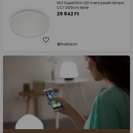
WiZ SuperSlim LED mennyezeti lámpa
CCT Ø29cm fehér
29 942 Ft
Raktáron