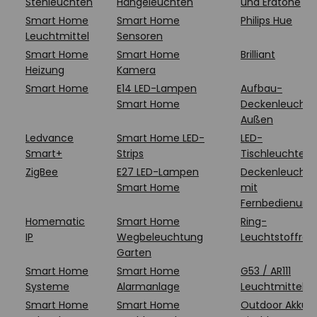
Stehleuchten
Hängeleuchten
und Erdtöne
Smart Home
Smart Home
Philips Hue
Leuchtmittel
Sensoren
Smart Home
Smart Home
Brilliant
Heizung
Kamera
Smart Home
E14 LED-Lampen
Aufbau-
Smart Home
Deckenleuchte
Außen
Ledvance
Smart Home LED-
LED-
Smart+
Strips
Tischleuchten
ZigBee
E27 LED-Lampen
Deckenleuchte
Smart Home
mit
Fernbedienung
Homematic
Smart Home
Ring-
IP
Wegbeleuchtung
Leuchtstoffröh
Garten
Smart Home
Smart Home
G53 / AR111
Systeme
Alarmanlage
Leuchtmittel
Smart Home
Smart Home
Outdoor Akku