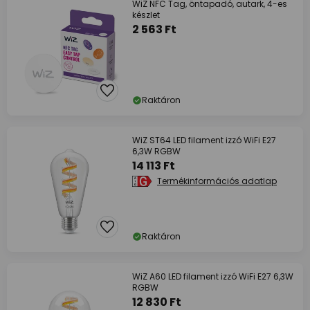
WiZ NFC Tag, öntapadó, autark, 4-es
készlet
2 563 Ft
Raktáron
WiZ ST64 LED filament izzó WiFi E27
6,3W RGBW
14 113 Ft
Termékinformációs adatlap
Raktáron
WiZ A60 LED filament izzó WiFi E27 6,3W
RGBW
12 830 Ft