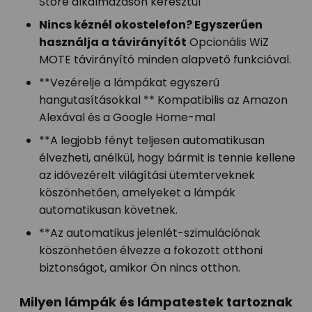
Store alkalmazáson keresztül
Nincs kéznél okostelefon? Egyszerűen
használja a távirányítót
Opcionális WiZ
MOTE távirányító minden alapvető funkcióval.
**Vezérelje a lámpákat egyszerű
hangutasításokkal ** Kompatibilis az Amazon
Alexával és a Google Home-mal
**A legjobb fényt teljesen automatikusan
élvezheti, anélkül, hogy bármit is tennie kellene
az idővezérelt világítási ütemterveknek
köszönhetően, amelyeket a lámpák
automatikusan követnek.
**Az automatikus jelenlét-szimulációnak
köszönhetően élvezze a fokozott otthoni
biztonságot, amikor Ön nincs otthon.
Milyen lámpák és lámpatestek tartoznak