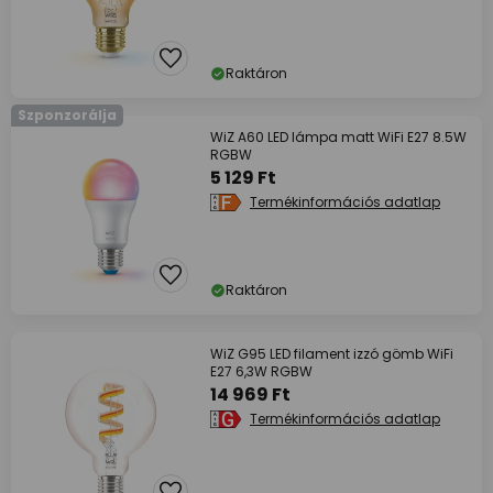
Raktáron
Szponzorálja
WiZ A60 LED lámpa matt WiFi E27 8.5W
RGBW
5 129 Ft
Termékinformációs adatlap
Raktáron
WiZ G95 LED filament izzó gömb WiFi
E27 6,3W RGBW
14 969 Ft
Termékinformációs adatlap