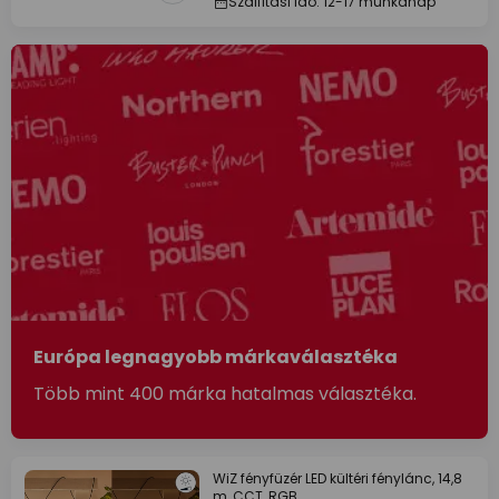
Szállítási idő: 12-17 munkanap
Európa legnagyobb márkaválasztéka
Több mint 400 márka hatalmas választéka.
WiZ fényfüzér LED kültéri fénylánc, 14,8
m, CCT, RGB