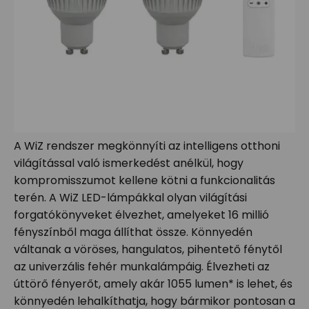
A WiZ rendszer megkönnyíti az intelligens otthoni
világítással való ismerkedést anélkül, hogy
kompromisszumot kellene kötni a funkcionalitás
terén. A WiZ LED-lámpákkal olyan világítási
forgatókönyveket élvezhet, amelyeket 16 millió
fényszínből maga állíthat össze. Könnyedén
váltanak a vöröses, hangulatos, pihentető fénytől
az univerzális fehér munkalámpáig. Élvezheti az
úttörő fényerőt, amely akár 1055 lumen* is lehet, és
könnyedén lehalkíthatja, hogy bármikor pontosan a