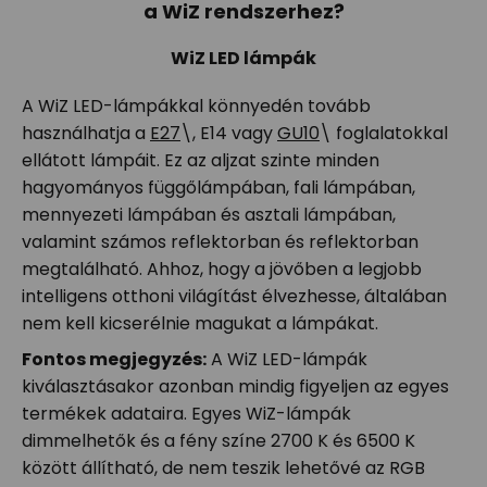
a WiZ rendszerhez?
WiZ LED lámpák
A WiZ LED-lámpákkal könnyedén tovább
használhatja a
E27
\, E14 vagy
GU10
\ foglalatokkal
ellátott lámpáit. Ez az aljzat szinte minden
hagyományos függőlámpában, fali lámpában,
mennyezeti lámpában és asztali lámpában,
valamint számos reflektorban és reflektorban
megtalálható. Ahhoz, hogy a jövőben a legjobb
intelligens otthoni világítást élvezhesse, általában
nem kell kicserélnie magukat a lámpákat.
Fontos megjegyzés:
A WiZ LED-lámpák
kiválasztásakor azonban mindig figyeljen az egyes
termékek adataira. Egyes WiZ-lámpák
dimmelhetők és a fény színe 2700 K és 6500 K
között állítható, de nem teszik lehetővé az RGB