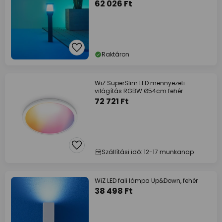
62 026 Ft
Raktáron
WiZ SuperSlim LED mennyezeti
világítás RGBW Ø54cm fehér
72 721 Ft
Szállítási idő: 12-17 munkanap
WiZ LED fali lámpa Up&Down, fehér
38 498 Ft