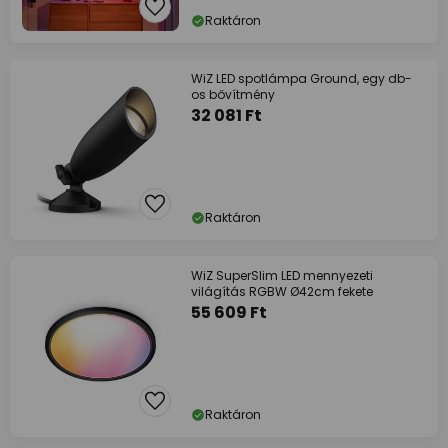
Raktáron
WiZ LED spotlámpa Ground, egy db-
os bővítmény
32 081 Ft
Raktáron
WiZ SuperSlim LED mennyezeti
világítás RGBW Ø42cm fekete
55 609 Ft
Raktáron