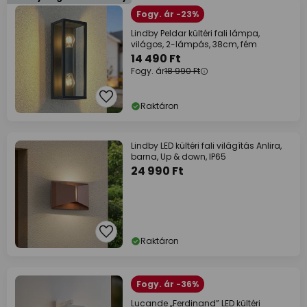
Fogy. ár -23%
Lindby Peldar kültéri fali lámpa,
világos, 2-lámpás, 38cm, fém
14 490 Ft
Fogy. ár
18 990 Ft
Raktáron
Lindby LED kültéri fali világítás Anlira,
barna, Up & down, IP65
24 990 Ft
Raktáron
Fogy. ár -36%
Lucande „Ferdinand” LED kültéri