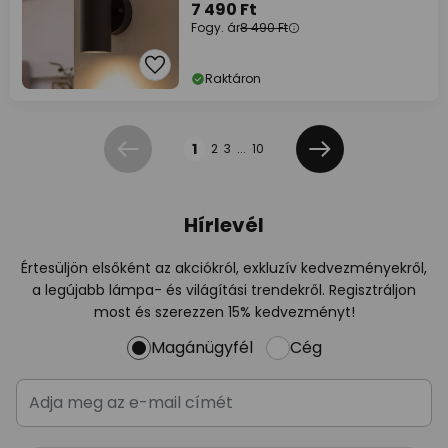
7 490 Ft
Fogy. ár
8 490 Ft
Raktáron
Oldal
1
2
3
...
10
Előző
Következő
Hírlevél
Értesüljön elsőként az akciókról, exkluzív kedvezményekről,
a legújabb lámpa- és világítási trendekről. Regisztráljon
most és szerezzen 15% kedvezményt!
Magánügyfél
Cég