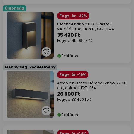
Újdonság
Fogy. ár -22%
Lucande Kaholo LED kültéri fali
világítás, matt fekete, CCT, IP44
35 490 Ft
Fogy. ár
45 990 Ft
Raktáron
Mennyiségi kedvezmény
Fogy. ár -19%
Arcchio kültéri fali lámpa LengoE27, 38
cm, antracit, E27, IP54
26 990 Ft
Fogy. ár
33 490 Ft
Raktáron
Fogy. ár -14%