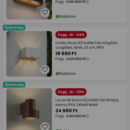
Fogy. ár
33 490 Ft
Raktáron
Újdonság
Fogy. ár -24%
Lindby Nivar LED kültéri fali világítás,
szögletes, fehér, 20 cm, IP54
18 990 Ft
Fogy. ár
24 990 Ft
Raktáron
Újdonság
Fogy. ár -25%
Lucande Elune LED kültéri fali lámpa,
barna, IP44, felfelé/lefelé
24 990 Ft
Fogy. ár
33 490 Ft