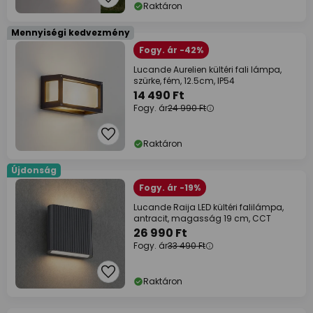
Raktáron
Mennyiségi kedvezmény
Fogy. ár -42%
Lucande Aurelien kültéri fali lámpa,
szürke, fém, 12.5cm, IP54
14 490 Ft
Fogy. ár
24 990 Ft
Raktáron
Újdonság
Fogy. ár -19%
Lucande Raija LED kültéri falilámpa,
antracit, magasság 19 cm, CCT
26 990 Ft
Fogy. ár
33 490 Ft
Raktáron