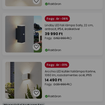
Raktáron
Fogy. ár -36%
Lindby LED fali lámpa Sally, 22 cm,
antracit, IP54, érzékelővel
39 990 Ft
Fogy. ár
62 990 Ft
Raktáron
Fogy. ár -31%
Arcchio LED kültéri falilámpa Karline,
1060 lm, rozsdamentes acél, IP65
14 490 Ft
Fogy. ár
20 990 Ft
Raktáron