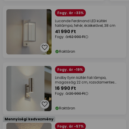
Fogy. ár -33%
Lucande Ferdinand LED kültéri
falilámpa, fehér, érzékelővel, 38 cm
41 990 Ft
Fogy. ár
62 990 Ft
Raktáron
Fogy. ár -19%
Lindby Eyrin kültéri fali lámpa,
magasság 22 cm, rozsdamentes
acél, érzékelő
16 990 Ft
Fogy. ár
20 990 Ft
Raktáron
Mennyiségi kedvezmény
Fogy. ár -57%