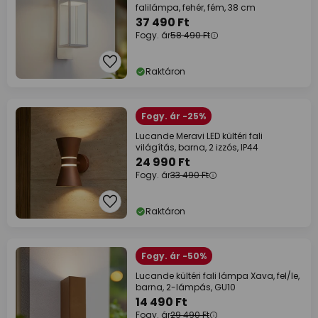
falilámpa, fehér, fém, 38 cm
37 490 Ft
Fogy. ár
58 490 Ft
Raktáron
Fogy. ár -25%
Lucande Meravi LED kültéri fali
világítás, barna, 2 izzós, IP44
24 990 Ft
Fogy. ár
33 490 Ft
Raktáron
Fogy. ár -50%
Lucande kültéri fali lámpa Xava, fel/le,
barna, 2-lámpás, GU10
14 490 Ft
Fogy. ár
29 490 Ft