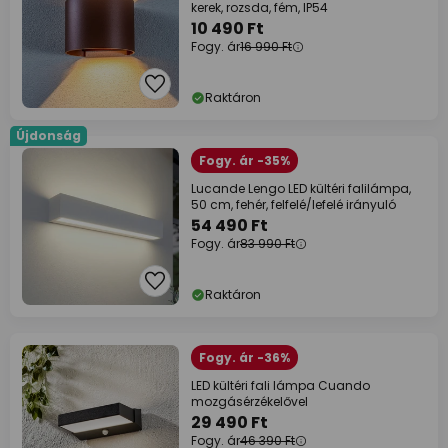
kerek, rozsda, fém, IP54
10 490 Ft
Fogy. ár
16 990 Ft
Raktáron
Újdonság
Fogy. ár -35%
Lucande Lengo LED kültéri falilámpa,
50 cm, fehér, felfelé/lefelé irányuló
54 490 Ft
Fogy. ár
83 990 Ft
Raktáron
Fogy. ár -36%
LED kültéri fali lámpa Cuando
mozgásérzékelővel
29 490 Ft
Fogy. ár
46 390 Ft