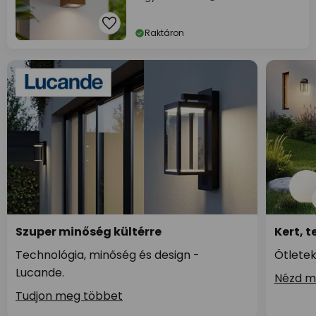
Raktáron
Szuper minőség kültérre
Kert, t
Technológia, minőség és design -
Ötletek
Lucande.
Nézd m
Tudjon meg többet