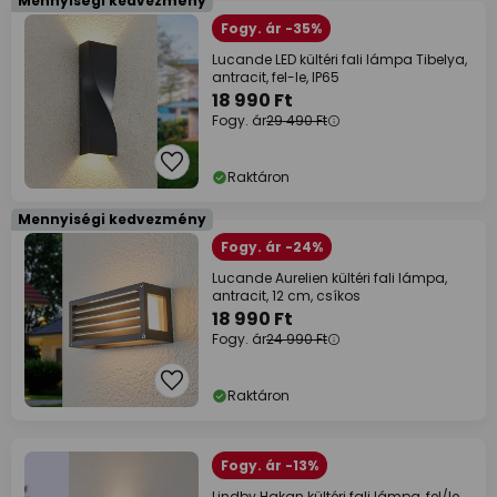
Mennyiségi kedvezmény
Fogy. ár -35%
Lucande LED kültéri fali lámpa Tibelya,
antracit, fel-le, IP65
18 990 Ft
Fogy. ár
29 490 Ft
Raktáron
Mennyiségi kedvezmény
Fogy. ár -24%
Lucande Aurelien kültéri fali lámpa,
antracit, 12 cm, csíkos
18 990 Ft
Fogy. ár
24 990 Ft
Raktáron
Fogy. ár -13%
Lindby Hakan kültéri fali lámpa, fel/le,