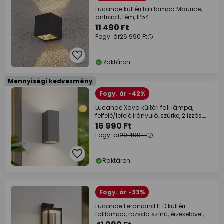
Lucande kültéri fali lámpa Maurice,
antracit, fém, IP54
11 490 Ft
Fogy. ár
26 990 Ft
Raktáron
Mennyiségi kedvezmény
Fogy. ár -42%
Lucande Xava kültéri fali lámpa,
felfelé/lefelé irányuló, szürke, 2 izzós,
GU10
16 990 Ft
Fogy. ár
29 490 Ft
Raktáron
Fogy. ár -33%
Lucande Ferdinand LED kültéri
falilámpa, rozsda színű, érzékelővel,
IP54