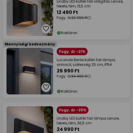
Lindby LED kültéri fali világítás Lenore,
fekete, fém, 13,5 cm
12 490 Ft
Fogy. ár
20 990 Ft
Raktáron
Mennyiségi kedvezmény
Fogy. ár -21%
Lucande Bente kültéri fali lámpa,
antracit, szélesség 25 cm, IP54
26 990 Ft
Fogy. ár
34 490 Ft
Raktáron
Fogy. ár -25%
Lindby LED kültéri fali lámpa Lenore,
fekete, fém, 36,5 cm
24 990 Ft