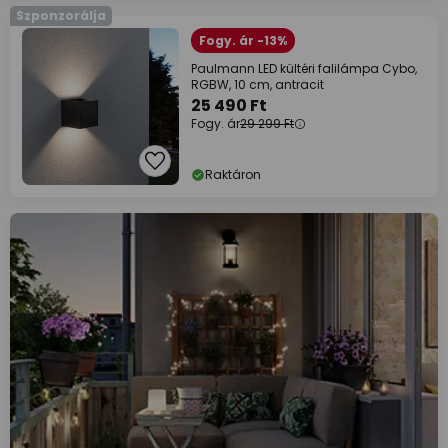
Szponzorálja
Fogy. ár -13%
Paulmann LED kültéri falilámpa Cybo,
RGBW, 10 cm, antracit
25 490 Ft
Fogy. ár
29 299 Ft
Raktáron