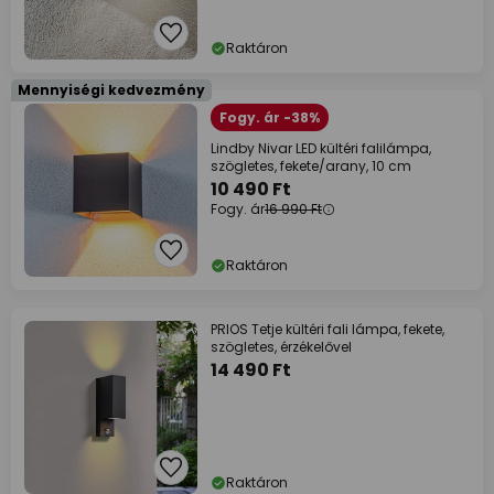
Raktáron
Mennyiségi kedvezmény
Fogy. ár -38%
Lindby Nivar LED kültéri falilámpa,
szögletes, fekete/arany, 10 cm
10 490 Ft
Fogy. ár
16 990 Ft
Raktáron
PRIOS Tetje kültéri fali lámpa, fekete,
szögletes, érzékelővel
14 490 Ft
Raktáron