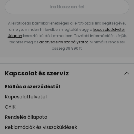
Iratkozzon fel
A leiratkozás bármikor lehetséges a leiratkozási link segítségével,
amelyet minden hírlevélben megtalál, vagy a
kapcsolatfelvételi
űrlapon
keresztül küldött e-mailben. További információért kérjük,
tekintse meg az
adatvédelmi szabályzatot
. Minimális rendelési
összeg 39 990 ft.
Kapcsolat és szervíz
Elállás a szerződéstől
Kapcsolatfelvetel
GYIK
Rendelés állapota
Reklamációk és visszaküldések