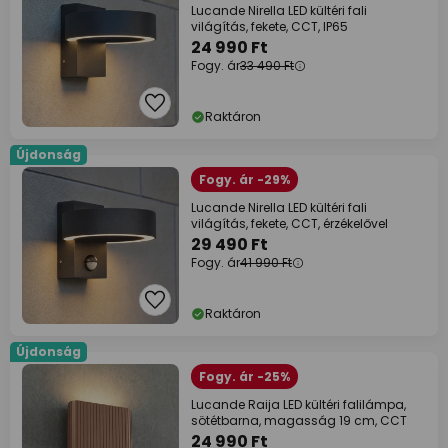
Lucande Nirella LED kültéri fali
világítás, fekete, CCT, IP65
24 990 Ft
Fogy. ár
33 490 Ft
Raktáron
Újdonság
Fogy. ár -29%
Lucande Nirella LED kültéri fali
világítás, fekete, CCT, érzékelővel
29 490 Ft
Fogy. ár
41 990 Ft
Raktáron
Újdonság
Fogy. ár -25%
Lucande Raija LED kültéri falilámpa,
sötétbarna, magasság 19 cm, CCT
24 990 Ft