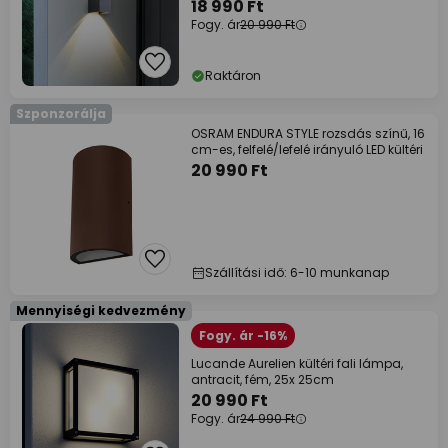
18 990 Ft
Fogy. ár
20 990 Ft
Raktáron
Szponzorálja
OSRAM ENDURA STYLE rozsdás színű, 16
cm-es, felfelé/lefelé irányuló LED kültéri
20 990 Ft
Szállítási idő: 6-10 munkanap
Mennyiségi kedvezmény
Fogy. ár -16%
Lucande Aurelien kültéri fali lámpa,
antracit, fém, 25x 25cm
20 990 Ft
Fogy. ár
24 990 Ft