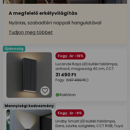
A megfelelő erkélyvilágítás
Nyárias, szabadtéri nappali hangulatával
Tudjon meg többet
Újdonság
Fogy. ár -16%
Lucande Raija LED kültéri falilámpa,
antracit, magasság 40 cm, CCT
31 490 Ft
Fogy. ár
37 490 Ft
Raktáron
Mennyiségi kedvezmény
Fogy. ár -9%
Lindby Smart LED kültéri falilámpa,
Dara, szürke, szögletes, CCT RGB, Tuya