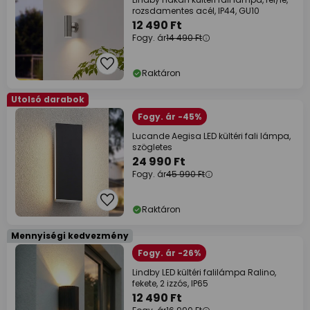
rozsdamentes acél, IP44, GU10
12 490 Ft
Fogy. ár
14 490 Ft
Raktáron
Utolsó darabok
Fogy. ár -45%
Lucande Aegisa LED kültéri fali lámpa,
szögletes
24 990 Ft
Fogy. ár
45 990 Ft
Raktáron
Mennyiségi kedvezmény
Fogy. ár -26%
Lindby LED kültéri falilámpa Ralino,
fekete, 2 izzós, IP65
12 490 Ft