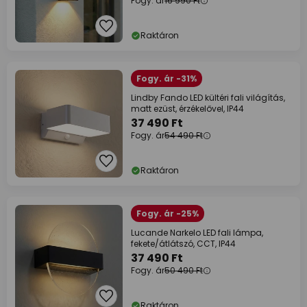
Fogy. ár
16 990 Ft
Raktáron
Fogy. ár -31%
Lindby Fando LED kültéri fali világítás,
matt ezüst, érzékelővel, IP44
37 490 Ft
Fogy. ár
54 490 Ft
Raktáron
Fogy. ár -25%
Lucande Narkelo LED fali lámpa,
fekete/átlátszó, CCT, IP44
37 490 Ft
Fogy. ár
50 490 Ft
Raktáron