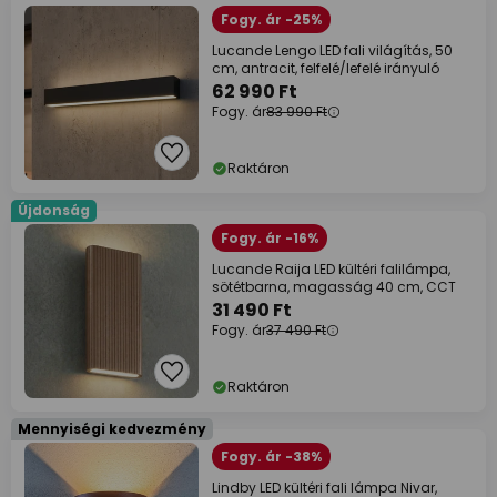
Fogy. ár -25%
Lucande Lengo LED fali világítás, 50
cm, antracit, felfelé/lefelé irányuló
62 990 Ft
Fogy. ár
83 990 Ft
Raktáron
Újdonság
Fogy. ár -16%
Lucande Raija LED kültéri falilámpa,
sötétbarna, magasság 40 cm, CCT
31 490 Ft
Fogy. ár
37 490 Ft
Raktáron
Mennyiségi kedvezmény
Fogy. ár -38%
Lindby LED kültéri fali lámpa Nivar,