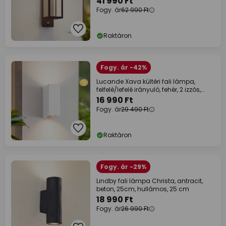
41 990 Ft
Fogy. ár
62 990 Ft
Raktáron
Fogy. ár -42%
Lucande Xava kültéri fali lámpa,
felfelé/lefelé irányuló, fehér, 2 izzós,
GU10
16 990 Ft
Fogy. ár
29 490 Ft
Raktáron
Fogy. ár -29%
Lindby fali lámpa Christa, antracit,
beton, 25cm, hullámos, 25 cm
18 990 Ft
Fogy. ár
26 990 Ft