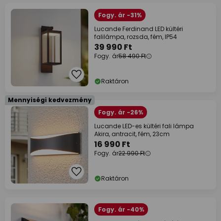
Fogy. ár -31%
Lucande Ferdinand LED kültéri
falilámpa, rozsda, fém, IP54
39 990 Ft
Fogy. ár
58 490 Ft
Raktáron
Mennyiségi kedvezmény
Fogy. ár -26%
Lucande LED-es kültéri fali lámpa
Akira, antracit, fém, 23cm
16 990 Ft
Fogy. ár
22 990 Ft
Raktáron
Fogy. ár -40%