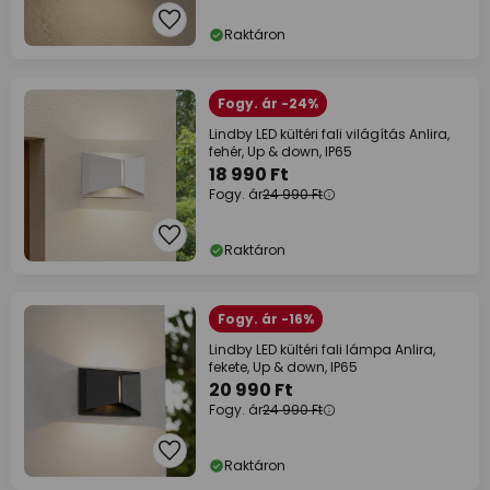
Raktáron
Fogy. ár -24%
Lindby LED kültéri fali világítás Anlira,
fehér, Up & down, IP65
18 990 Ft
Fogy. ár
24 990 Ft
Raktáron
Fogy. ár -16%
Lindby LED kültéri fali lámpa Anlira,
fekete, Up & down, IP65
20 990 Ft
Fogy. ár
24 990 Ft
Raktáron