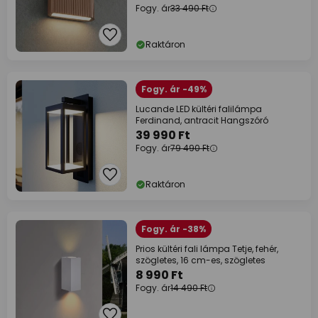
Fogy. ár
33 490 Ft
Raktáron
Fogy. ár -49%
Lucande LED kültéri falilámpa
Ferdinand, antracit Hangszóró
39 990 Ft
Fogy. ár
79 490 Ft
Raktáron
Fogy. ár -38%
Prios kültéri fali lámpa Tetje, fehér,
szögletes, 16 cm-es, szögletes
8 990 Ft
Fogy. ár
14 490 Ft