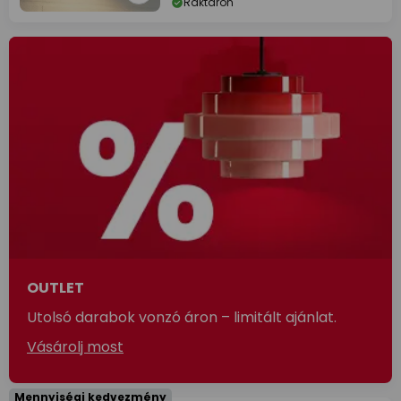
Raktáron
OUTLET
Utolsó darabok vonzó áron – limitált ajánlat.
Vásárolj most
Mennyiségi kedvezmény