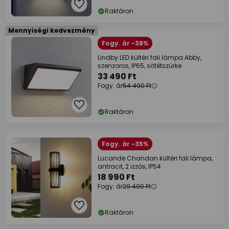
Raktáron
Mennyiségi kedvezmény
Fogy. ár -38%
Lindby LED kültéri fali lámpa Abby,
szenzoros, IP65, sötétszürke
33 490 Ft
Fogy. ár
54 490 Ft
Raktáron
Fogy. ár -35%
Lucande Chandan kültéri fali lámpa,
antracit, 2 izzós, IP54
18 990 Ft
Fogy. ár
29 490 Ft
Raktáron