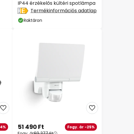
4
IP44 érzékelős kültéri spotlámpa
Termékinformációs adatlap
Raktáron
51 490 Ft
14%
Fogy. ár -25%
Fogy. ár
69 377 Ft