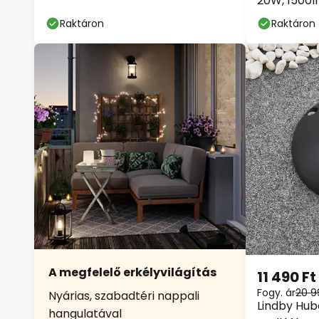
20W, 1500l
Raktáron
Raktáron
A megfelelő erkélyvilágítás
11 490 Ft
Fogy. ár
20 9
Nyárias, szabadtéri nappali
Lindby Huba
hangulatával