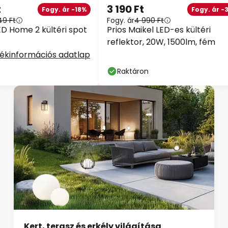
t
3 190 Ft
Fogy. ár -18%
Fogy. ár -
49 Ft
Fogy. ár
4 990 Ft
ED Home 2 kültéri spot
Prios Maikel LED-es kültéri
reflektor, 20W, 1500lm, fém
ékinformációs adatlap
Raktáron
Kert, terasz és erkély világítása