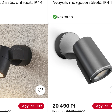
2 izzós, antracit, IP44
Avayah, mozgásérzékelő, IP4
Raktáron
t
20 490 Ft
Fogy. ár -31%
Fogy. ár -
90 Ft
Fogy. ár
23 992 Ft