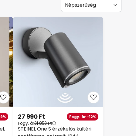
27 990 Ft
19%
Fogy. ár -12%
Fogy. ár
31 853 Ft
el,
STEINEL One S érzékelős kültéri