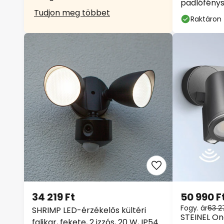
padlófénysz
Tudjon meg többet
Raktáron
34 219 Ft
50 990 F
Fogy. ár
63 2
SHRIMP LED-érzékelős kültéri
STEINEL One
falikar, fekete, 2 izzós, 20 W, IP54