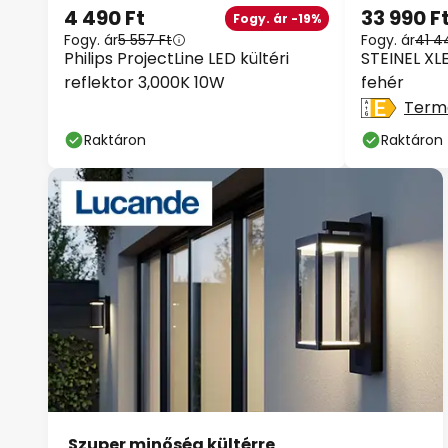
4 490 Ft
33 990 F
Fogy. ár -19%
Fogy. ár
5 557 Ft
Fogy. ár
41 4
Philips ProjectLine LED kültéri
STEINEL XL
reflektor 3,000K 10W
fehér
Term
Raktáron
Raktáron
Szuper minőség kültérre