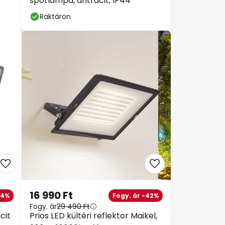
spotlámpa, antracit, IP44
Raktáron
16 990 Ft
14%
Fogy. ár -42%
Fogy. ár
29 490 Ft
cit
Prios LED kültéri reflektor Maikel,