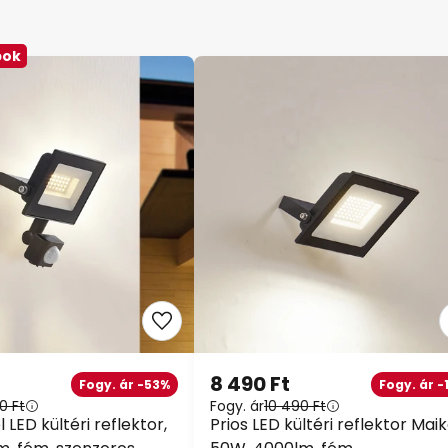
bok
8 490 Ft
Fogy. ár -53%
Fogy. ár -
0 Ft
Fogy. ár
10 490 Ft
l LED kültéri reflektor,
Prios LED kültéri reflektor Maik