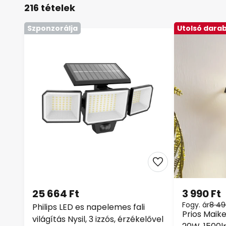
216 tételek
Szponzorálja
Utolsó dara
25 664 Ft
3 990 Ft
Fogy. ár
8 49
Philips LED es napelemes fali
Prios Maike
világítás Nysil, 3 izzós, érzékelővel