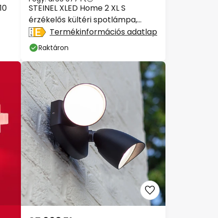
10
STEINEL XLED Home 2 XL S
érzékelős kültéri spotlámpa,
fehér, IP44
Termékinformációs adatlap
Raktáron