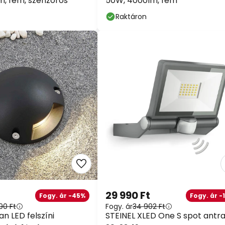
m, fém, szenzoros
50W, 4000lm, fém
Raktáron
29 990 Ft
Fogy. ár -45%
Fogy. ár -
90 Ft
Fogy. ár
34 902 Ft
n LED felszíni
STEINEL XLED One S spot antra