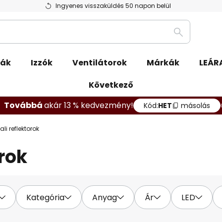
Ingyenes visszaküldés 50 napon belül
Keresés
pák
Izzók
Ventilátorok
Márkák
LEÁR
Következő
Továbbá
akár 13 % kedvezmény!
Kód:
HET
másolás
fali reflektorok
orok
Kategória
Anyag
Ár
LED