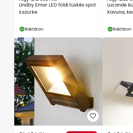
Lindby Emar LED földi tüskés spot
Lucande kül
s.szürke
Kavuna, ker
Raktáron
Raktáron