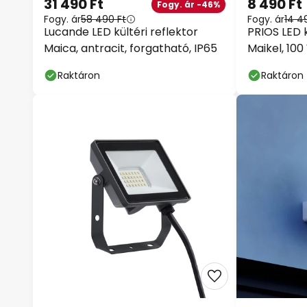
31 490 Ft
8 490 Ft
Fogy. ár -46%
Fogy. ár
58 490 Ft
Fogy. ár
14 4
Lucande LED kültéri reflektor
PRIOS LED 
Maica, antracit, forgatható, IP65
Maikel, 100
Raktáron
Raktáron