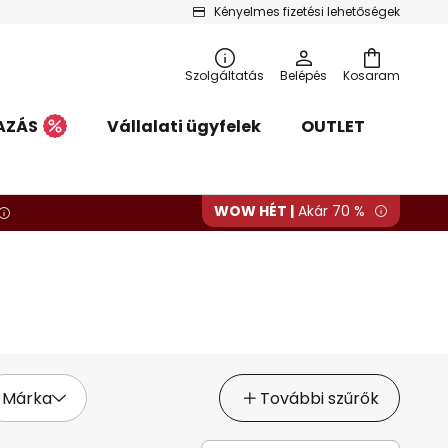
Kényelmes fizetési lehetőségek
Szolgáltatás
Belépés
Kosaram
AZÁS
Vállalati ügyfelek
OUTLET
WOW HÉT |
Akár 70 %
Márka
További szűrők