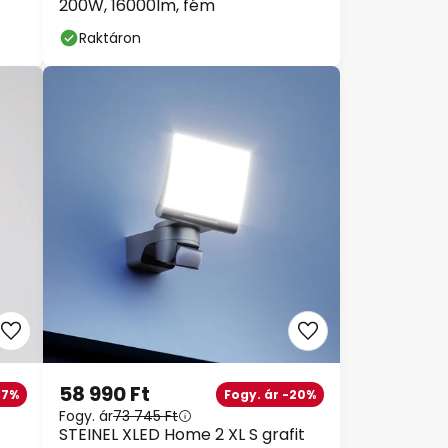
200W, 16000lm, fém
Raktáron
58 990 Ft
37%
Fogy. ár -20%
Fogy. ár
73 745 Ft
STEINEL XLED Home 2 XL S grafit