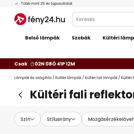
Ugrás
Több mint 25 év tapasztalat
a
Keresés
tartalomhoz
Belső lámpák
Szobák
Kültéri lám
Csak
02N 08Ó 41P 11M
Lámpák és világítás
Kültéri lámpák
Kültéri fali lámpák
Kültéri 
Kültéri fali reflekt
Szín
Stílusirány
Mozgásérzékelővel