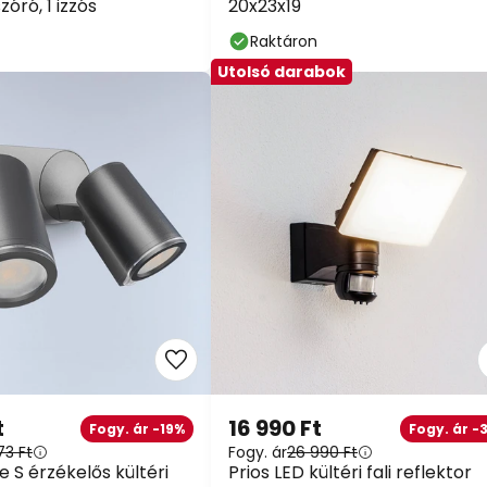
óró, 1 izzós
20x23x19
Raktáron
Utolsó darabok
t
16 990 Ft
Fogy. ár -19%
Fogy. ár -
73 Ft
Fogy. ár
26 990 Ft
 S érzékelős kültéri
Prios LED kültéri fali reflektor