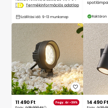
spotlámpa, 
Termékinformációs adatlap
Raktáron
Szállítási idő: 9-13 munkanap
11 490 Ft
14 490 F
Fogy. ár -39%
Fogy. ár
18 990 Ft
Fogy. ár
20 9