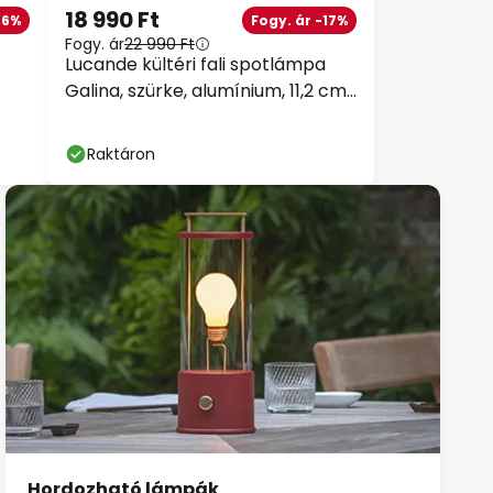
18 990 Ft
36%
Fogy. ár -17%
Fogy. ár
22 990 Ft
Lucande kültéri fali spotlámpa
Galina, szürke, alumínium, 11,2 cm
magas
Raktáron
Hordozható lámpák