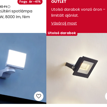
OUTLET
Fogy. ár -41%
90 Ft
Utolsó darabok vonzó áron –
kültéri spotlámpa
limitált ajánlat.
 W, 8000 lm, fém
Vásárolj most
Utolsó darabok