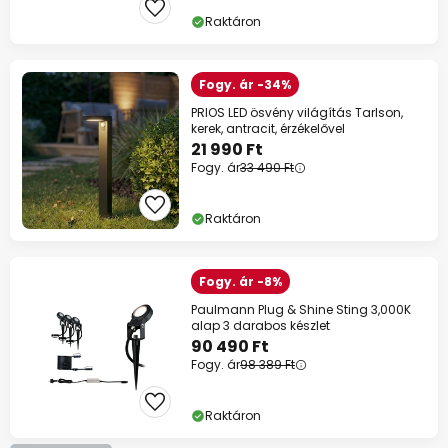
Raktáron
Fogy. ár -34%
PRIOS LED ösvény világítás Tarlson,
kerek, antracit, érzékelővel
21 990 Ft
Fogy. ár
33 490 Ft
Raktáron
Fogy. ár -8%
Paulmann Plug & Shine Sting 3,000K
alap 3 darabos készlet
90 490 Ft
Fogy. ár
98 389 Ft
Raktáron