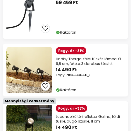
59 459 Ft
Raktáron
Fogy. ár -31%
Lindby Thorgal földi tüskés lámpa, Ø
9,8 cm, fekete, 3 darabos készlet
14 490 Ft
Fogy. ár
20 990 Ft
Raktáron
Mennyiségi kedvezmény
Fogy. ár -37%
Lucande kültéri reflektor Galina, földi
tüske, dugó, szürke, 11 cm
14 490 Ft