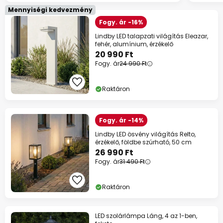
Mennyiségi kedvezmény
Fogy. ár -16%
Lindby LED talapzati világítás Eleazar,
fehér, alumínium, érzékelő
20 990 Ft
Fogy. ár
24 990 Ft
Raktáron
Fogy. ár -14%
Lindby LED ösvény világítás Relto,
érzékelő, földbe szúrható, 50 cm
26 990 Ft
Fogy. ár
31 490 Ft
Raktáron
LED szolárlámpa Láng, 4 az 1-ben,