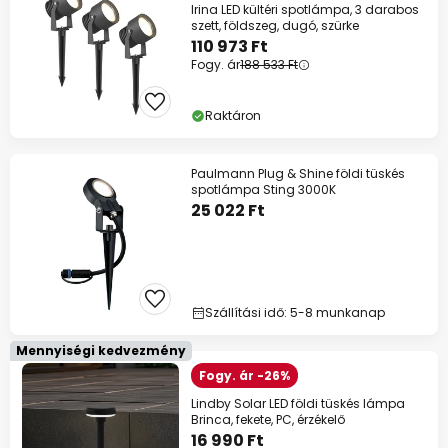
Irina LED kültéri spotlámpa, 3 darabos
szett, földszeg, dugó, szürke
110 973 Ft
Fogy. ár
188 533 Ft
Raktáron
Paulmann Plug & Shine földi tüskés
spotlámpa Sting 3000K
25 022 Ft
Szállítási idő: 5-8 munkanap
Mennyiségi kedvezmény
Fogy. ár -26%
Lindby Solar LED földi tüskés lámpa
Brinca, fekete, PC, érzékelő
16 990 Ft