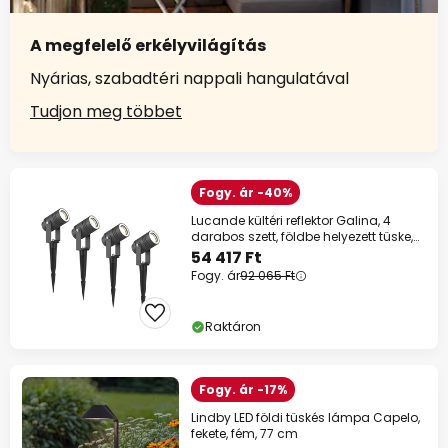
A megfelelő erkélyvilágítás
Nyárias, szabadtéri nappali hangulatával
Tudjon meg többet
Fogy. ár -40%
Lucande kültéri reflektor Galina, 4
darabos szett, földbe helyezett tüske,
dugó
54 417 Ft
Fogy. ár
92 065 Ft
Raktáron
Fogy. ár -17%
Lindby LED földi tüskés lámpa Capelo,
fekete, fém, 77 cm