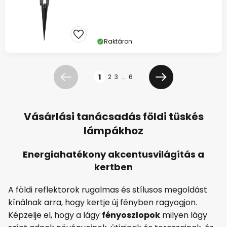
Raktáron
Oldal
1
2
3
...
6
Előző
Következő
Vásárlási tanácsadás földi tüskés
lámpákhoz
Energiahatékony akcentusvilágítás a
kertben
A földi reflektorok rugalmas és stílusos megoldást
kínálnak arra, hogy kertje új fényben ragyogjon.
Képzelje el, hogy a lágy
fényoszlopok
milyen lágy