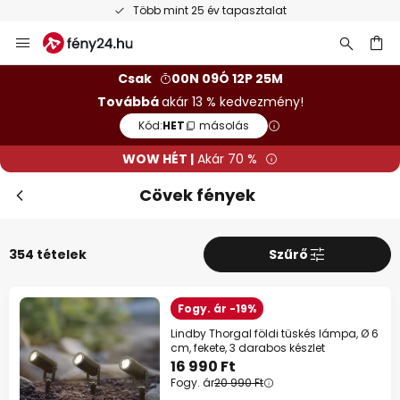
Ingyenes visszaküldés 50 napon belül
Ugrás
a
tartalomhoz
sés
Csak
00N 09Ó 12P 23M
Továbbá
akár 13 % kedvezmény!
Kód:
HET
másolás
WOW HÉT |
Akár 70 %
Cövek fények
354 tételek
Szűrő
Bez
WOW HÉT
Fogy. ár -19%
10%
39 990 Ft felett
Lindby Thorgal földi tüskés lámpa, Ø 6
cm, fekete, 3 darabos készlet
13%
59 990 Ft felett
16 990 Ft
Fogy. ár
20 990 Ft