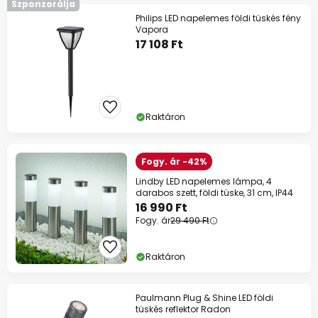
Szponzorálja
Philips LED napelemes földi tüskés fény
Vapora
17 108 Ft
Raktáron
Fogy. ár -42%
Lindby LED napelemes lámpa, 4
darabos szett, földi tüske, 31 cm, IP44
16 990 Ft
Fogy. ár
29 490 Ft
Raktáron
Paulmann Plug & Shine LED földi
tüskés reflektor Radon