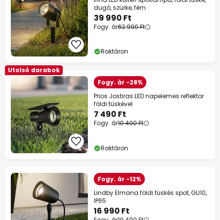
dugó, szürke, fém
39 990 Ft
Fogy. ár
62 990 Ft
Raktáron
Utolsó darabok
Fogy. ár -28%
Prios Jostiras LED napelemes reflektor
földi tüskével
7 490 Ft
Fogy. ár
10 490 Ft
Raktáron
Fogy. ár -12%
Lindby Elmana földi tüskés spot, GU10,
IP65
16 990 Ft
Fogy. ár
19 490 Ft