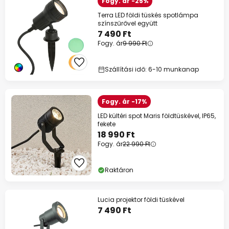
Fogy. ár -25%
Terra LED földi tüskés spotlámpa
színszűrővel együtt
7 490 Ft
Fogy. ár
9 990 Ft
Szállítási idő: 6-10 munkanap
Fogy. ár -17%
LED kültéri spot Maris földtüskével, IP65,
fekete
18 990 Ft
Fogy. ár
22 990 Ft
Raktáron
Lucia projektor földi tüskével
7 490 Ft