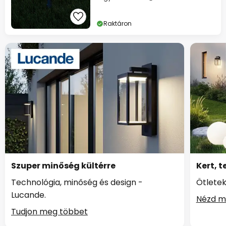
Raktáron
Szuper minőség kültérre
Kert, t
Technológia, minőség és design -
Ötletek
Lucande.
Nézd m
Tudjon meg többet