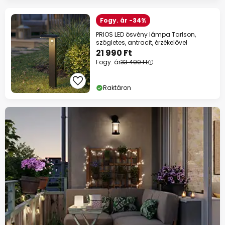
Fogy. ár -34%
PRIOS LED ösvény lámpa Tarlson,
szögletes, antracit, érzékelővel
21 990 Ft
Fogy. ár
33 490 Ft
Raktáron