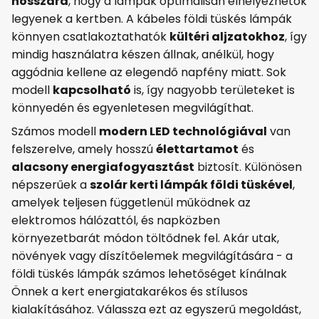
hosszára
, hogy a lámpák optimálisan elhelyezhetők
legyenek a kertben. A kábeles földi tüskés lámpák
könnyen csatlakoztathatók
kültéri aljzatokhoz
, így
mindig használatra készen állnak, anélkül, hogy
aggódnia kellene az elegendő napfény miatt. Sok
modell
kapcsolható
is, így nagyobb területeket is
könnyedén és egyenletesen megvilágíthat.
Számos modell
modern LED technológiával
van
felszerelve, amely hosszú
élettartamot
és
alacsony energiafogyasztást
biztosít. Különösen
népszerűek a
szolár kerti lámpák földi tüskével
,
amelyek teljesen függetlenül működnek az
elektromos hálózattól, és napközben
környezetbarát módon töltődnek fel. Akár utak,
növények vagy díszítőelemek megvilágítására - a
földi tüskés lámpák számos lehetőséget kínálnak
Önnek a kert energiatakarékos és stílusos
kialakításához. Válassza ezt az egyszerű megoldást,