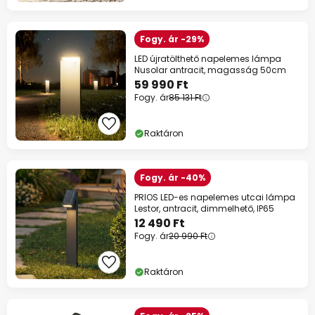
Fogy. ár -29%
LED újratölthető napelemes lámpa
Nusolar antracit, magasság 50cm
59 990 Ft
Fogy. ár
85 131 Ft
Raktáron
Fogy. ár -40%
PRIOS LED-es napelemes utcai lámpa
Lestor, antracit, dimmelhető, IP65
12 490 Ft
Fogy. ár
20 990 Ft
Raktáron