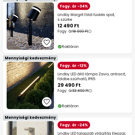
Fogy. ár -34%
Lindby Margrit földi tüskés spot,
s.szürke
12 490 Ft
Fogy. ár
18 990 Ft
Raktáron
Mennyiségi kedvezmény
Fogy. ár -12%
Lindby LED álló lámpa Zavio, antracit,
földbe szúrható, IP65
29 490 Ft
Fogy. ár
33 490 Ft
Raktáron
Mennyiségi kedvezmény
Fogy. ár -24%
Lindby LED talapzati világítás Eleazar,