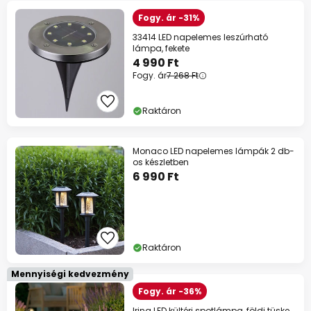
Fogy. ár -31%
33414 LED napelemes leszúrható
lámpa, fekete
4 990 Ft
Fogy. ár
7 268 Ft
Raktáron
Monaco LED napelemes lámpák 2 db-
os készletben
6 990 Ft
Raktáron
Mennyiségi kedvezmény
Fogy. ár -36%
Irina LED kültéri spotlámpa, földi tüske,