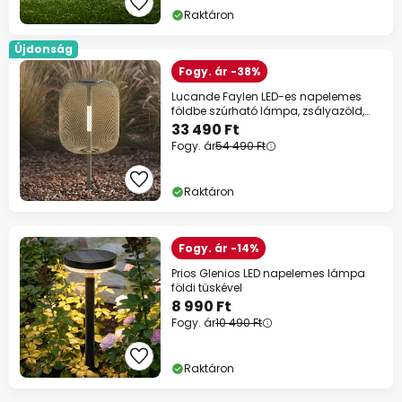
Raktáron
Újdonság
Fogy. ár -38%
Lucande Faylen LED-es napelemes
földbe szúrható lámpa, zsályazöld,
IP65
33 490 Ft
Fogy. ár
54 490 Ft
Raktáron
Fogy. ár -14%
Prios Glenios LED napelemes lámpa
földi tüskével
8 990 Ft
Fogy. ár
10 490 Ft
Raktáron