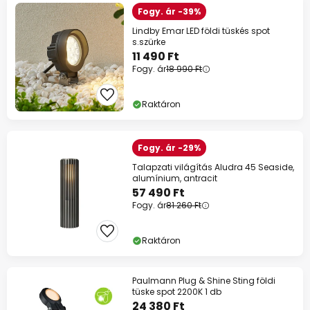
Fogy. ár -39%
Lindby Emar LED földi tüskés spot
s.szürke
11 490 Ft
Fogy. ár
18 990 Ft
Raktáron
Fogy. ár -29%
Talapzati világítás Aludra 45 Seaside,
alumínium, antracit
57 490 Ft
Fogy. ár
81 260 Ft
Raktáron
Paulmann Plug & Shine Sting földi
tüske spot 2200K 1 db
24 380 Ft