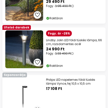
29 490 Ft
Fogy. ár
35 490 Ft
Raktáron
Utolsó darabok
Fogy. ár -25%
Lindby Jolin LED földi tüskés lámpa, 66
cm, rozsdamentes acél
24 990 Ft
Fogy. ár
33 490 Ft
Raktáron
Szponzorálja
Philips LED napelemes földi tüskés
lámpa Vynce, fej 10,5 x 10,5 cm
17 108 Ft