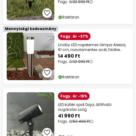
Fogy. ár
22 990 Ft
Raktáron
Mennyiségi kedvezmény
Fogy. ár -37%
Lindby LED napelemes lámpa Aleeza,
61 cm, rozsdamentes acél, földbe
szúrható
14 490 Ft
Fogy. ár
22 990 Ft
Raktáron
Fogy. ár -16%
LED kültéri spot Daja, állítható
sugárzási szög
41 990 Ft
Fogy. ár
50 490 Ft