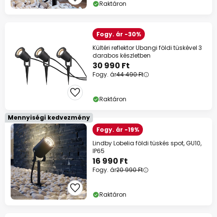
Raktáron
Fogy. ár -30%
Kültéri reflektor Ubangi földi tüskével 3
darabos készletben
30 990 Ft
Fogy. ár
44 490 Ft
Raktáron
Mennyiségi kedvezmény
Fogy. ár -19%
Lindby Lobelia földi tüskés spot, GU10,
IP65
16 990 Ft
Fogy. ár
20 990 Ft
Raktáron