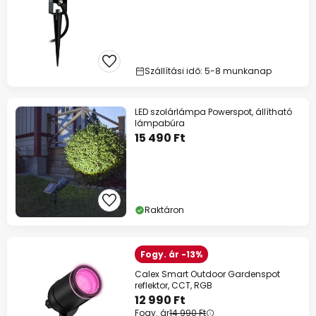
Szállítási idő: 5-8 munkanap
LED szolárlámpa Powerspot, állítható
lámpabúra
15 490 Ft
Raktáron
Fogy. ár -13%
Calex Smart Outdoor Gardenspot
reflektor, CCT, RGB
12 990 Ft
Fogy. ár
14 990 Ft