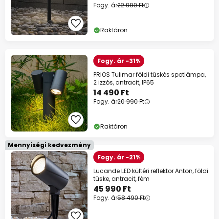
Fogy. ár
22 990 Ft
Raktáron
Fogy. ár -31%
PRIOS Tulimar földi tüskés spotlámpa,
2 izzós, antracit, IP65
14 490 Ft
Fogy. ár
20 990 Ft
Raktáron
Mennyiségi kedvezmény
Fogy. ár -21%
Lucande LED kültéri reflektor Anton, földi
tüske, antracit, fém
45 990 Ft
Fogy. ár
58 490 Ft