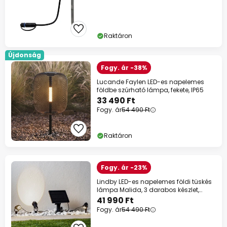
Raktáron
Újdonság
Fogy. ár -38%
Lucande Faylen LED-es napelemes
földbe szúrható lámpa, fekete, IP65
33 490 Ft
Fogy. ár
54 490 Ft
Raktáron
Fogy. ár -23%
Lindby LED-es napelemes földi tüskés
lámpa Malida, 3 darabos készlet,
fekete
41 990 Ft
Fogy. ár
54 490 Ft