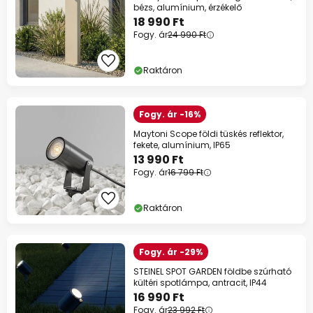
bézs, alumínium, érzékelő
18 990 Ft
Fogy. ár
24 990 Ft
Raktáron
Fogy. ár -16%
Maytoni Scope földi tüskés reflektor,
fekete, alumínium, IP65
13 990 Ft
Fogy. ár
16 799 Ft
Raktáron
Fogy. ár -29%
STEINEL SPOT GARDEN földbe szúrható
kültéri spotlámpa, antracit, IP44
16 990 Ft
Fogy. ár
23 992 Ft