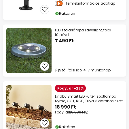
Termékinformációs adatlap
Raktáron
LED szolárlámpa Lawnlight, földi
tüskével
7 490 Ft
Szállítási idő: 4-7 munkanap
Fogy. ár -29%
Lindby Smart LED kültéri spotlámpa
Nymo, CCT, RGB, Tuya, 3 darabos szett
18 990 Ft
Fogy. ár
26 990 Ft
Raktáron