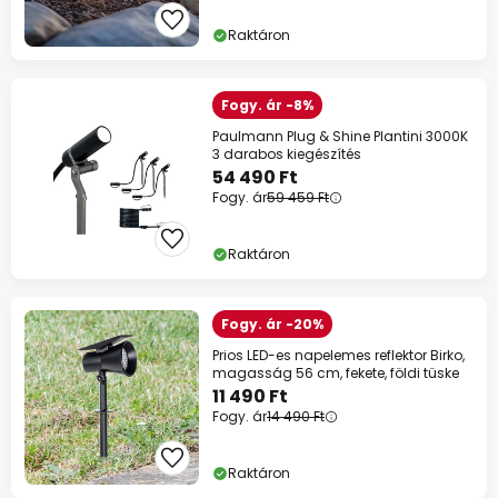
szinte mindenre*
Raktáron
Kód:
HET
másolás
Spórolj most
Fogy. ár -8%
Paulmann Plug & Shine Plantini 3000K
*Mentes gyartok
3 darabos kiegészítés
54 490 Ft
Fogy. ár
59 459 Ft
Raktáron
Fogy. ár -20%
Prios LED-es napelemes reflektor Birko,
magasság 56 cm, fekete, földi tüske
11 490 Ft
Fogy. ár
14 490 Ft
Raktáron