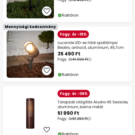
Raktáron
Mennyiségi kedvezmény
Fogy. ár -15%
Lucande LED-es földi spotlámpa
Beatrix, antracit, alumínium, 45,7cm
35 490 Ft
Fogy. ár
41 990 Ft
Raktáron
Fogy. ár -36%
Talapzati világítás Aludra 45 Seaside,
alumínium, barna metál
51 990 Ft
Fogy. ár
81 260 Ft
Raktáron