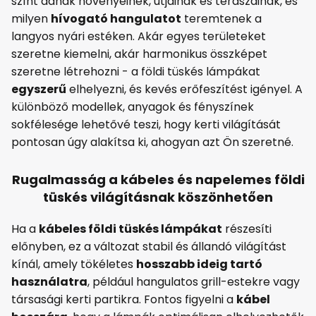
színt adnak növényeinek, útjainak és teraszainak, és
milyen
hívogató hangulatot
teremtenek a
langyos nyári estéken. Akár egyes területeket
szeretne kiemelni, akár harmonikus összképet
szeretne létrehozni - a földi tüskés lámpákat
egyszerű
elhelyezni, és kevés erőfeszítést igényel. A
különböző modellek, anyagok és fényszínek
sokfélesége lehetővé teszi, hogy kerti világítását
pontosan úgy alakítsa ki, ahogyan azt Ön szeretné.
Rugalmasság a kábeles és napelemes földi
tüskés világításnak köszönhetően
Ha a
kábeles földi tüskés lámpákat
részesíti
előnyben, ez a változat stabil és állandó világítást
kínál, amely tökéletes
hosszabb ideig tartó
használatra
, például hangulatos grill-estekre vagy
társasági kerti partikra. Fontos figyelni a
kábel