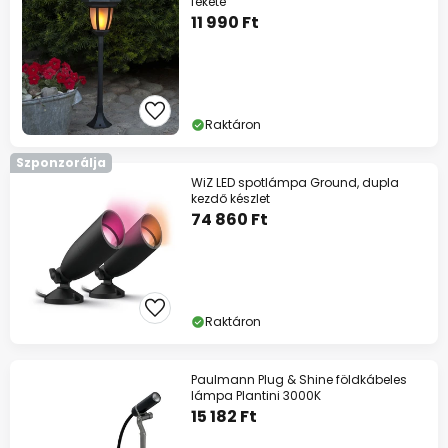
fekete
11 990 Ft
Raktáron
Szponzorálja
WiZ LED spotlámpa Ground, dupla
kezdő készlet
74 860 Ft
Raktáron
Paulmann Plug & Shine földkábeles
lámpa Plantini 3000K
15 182 Ft