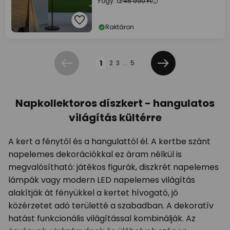
Fogy. ár
45 990 Ft
Raktáron
Oldal
1
2
3
...
5
Előző
Következő
Napkollektoros díszkert - hangulatos
világítás kültérre
A kert a fénytől és a hangulattól él. A kertbe szánt
napelemes dekorációkkal ez áram nélkül is
megvalósítható: játékos figurák, diszkrét napelemes
lámpák vagy modern LED napelemes világítás
alakítják át fényükkel a kertet hívogató, jó
közérzetet adó területté a szabadban. A dekoratív
hatást funkcionális világítással kombinálják. Az