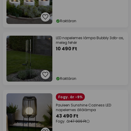
Raktáron
LED napelemes lámpa Bubbly 3db-os,
meleg fehér
10 490 Ft
Raktáron
Fogy. ár -9%
Pauleen Sunshine Coziness LED
napelemes állólámpa
43 490 Ft
Fogy. ár
47 909 Ft