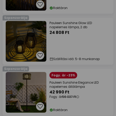
Raktáron
Szponzorálja
Pauleen Sunshine Glow LED
napelemes lámpa, 2 db
24 808 Ft
Szállítási idő: 5-8 munkanap
Szponzorálja
Fogy. ár -23%
Pauleen Sunshine Elegance LED
napelemes állólámpa
42 990 Ft
Fogy. ár
56 037 Ft
Raktáron