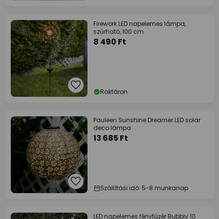
Firework LED napelemes lámpa,
szúrható, 100 cm
8 490 Ft
Raktáron
Pauleen Sunshine Dreamer LED solar
deco lámpa
13 685 Ft
Szállítási idő: 5-8 munkanap
LED napelemes fényfüzér Bubbly 10