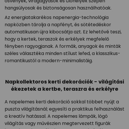
ösvények, virágágyások és ülőhelyek szépen
hangsúlyosak és biztonságosan használhatóak.
Az energiatakarékos napenergia-technológia
napközben tárolja a napfényt, és sötétedéskor
automatikusan újra kibocsátja azt. Ez lehetővé teszi,
hogy a kertek, teraszok és erkélyek megfelelő
fényben ragyogjanak. A formák, anyagok és minták
széles választéka minden stílust lefed, a klasszikus-
romantikustól a modern-minimalistáig.
Napkollektoros kerti dekorációk - világítási
ékezetek a kertbe, teraszra és erkélyre
A napelemes kerti dekoráció sokkal többet nyújt a
puszta világításnál; egyesíti a praktikus felhasználást
a kreatív hatással. A napelemes lámpák, lógó
világítás vagy művészien megtervezett figurák