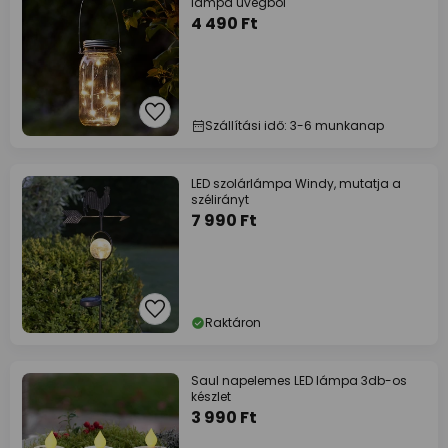
lámpa üvegből
4 490 Ft
Szállítási idő: 3-6 munkanap
LED szolárlámpa Windy, mutatja a
szélirányt
7 990 Ft
Raktáron
Saul napelemes LED lámpa 3db-os
készlet
3 990 Ft