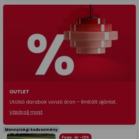
OUTLET
Utolsó darabok vonzó áron – limitált ajánlat.
Vásárolj most
Mennyiségi kedvezmény
Fogy. ár -13%