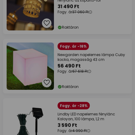
fénylánc az Esparto-tól
31 490 Ft
Fogy. ár
37 060 Ft
Raktáron
Fogy. ár -16%
Newgarden napelemes lámpa Cuby
kocka, magasság 43 cm
56 490 Ft
Fogy. ár
67 618 Ft
Raktáron
Fogy. ár -28%
Lindby LED napelemes fénylánc
Kaloyan, 100 lámpa, 1,2 m
3 590 Ft
Fogy. ár
4 990 Ft