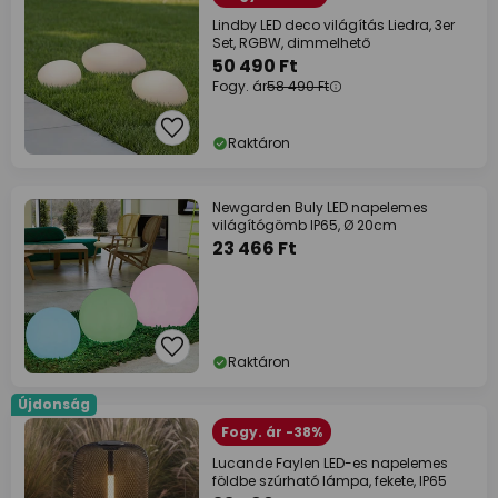
Lindby LED deco világítás Liedra, 3er
Set, RGBW, dimmelhető
50 490 Ft
Fogy. ár
58 490 Ft
Raktáron
Newgarden Buly LED napelemes
világítógömb IP65, Ø 20cm
23 466 Ft
Raktáron
Újdonság
Fogy. ár -38%
Lucande Faylen LED-es napelemes
földbe szúrható lámpa, fekete, IP65