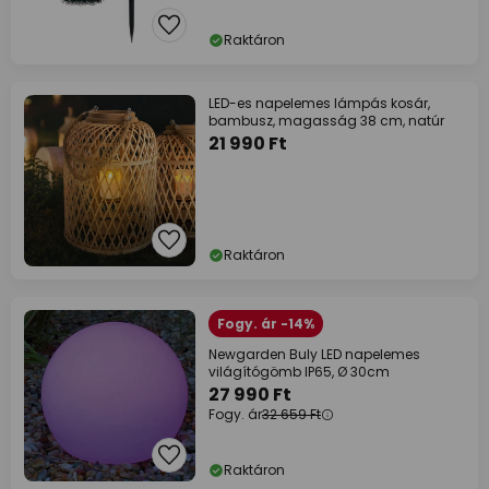
Raktáron
LED-es napelemes lámpás kosár,
bambusz, magasság 38 cm, natúr
21 990 Ft
Raktáron
Fogy. ár -14%
Newgarden Buly LED napelemes
világítógömb IP65, Ø 30cm
27 990 Ft
Fogy. ár
32 659 Ft
Raktáron