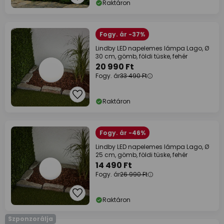
Raktáron
Fogy. ár -37%
Lindby LED napelemes lámpa Lago, Ø
30 cm, gömb, földi tüske, fehér
20 990 Ft
Fogy. ár
33 490 Ft
Raktáron
Fogy. ár -46%
Lindby LED napelemes lámpa Lago, Ø
25 cm, gömb, földi tüske, fehér
14 490 Ft
Fogy. ár
26 990 Ft
Raktáron
Szponzorálja