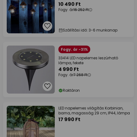
10 490 Ft
Fogy. ár
16 252 Ft
Szállítási idő: 3-6 munkanap
Fogy. ár -31%
33414 LED napelemes leszúrható
lámpa, fekete
4 990 Ft
Fogy. ár
7 268 Ft
Raktáron
LED napelemes világítás Korbinian,
barna, magasság 29 cm, IP44, lámpa
17 990 Ft