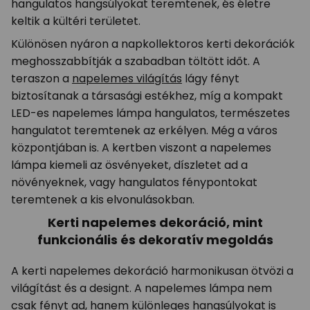
hangulatos hangsúlyokat teremtenek, és életre
keltik a kültéri területet.
Különösen nyáron a napkollektoros kerti dekorációk
meghosszabbítják a szabadban töltött időt. A
teraszon a
napelemes világítás
lágy fényt
biztosítanak a társasági estékhez, míg a kompakt
LED-es napelemes lámpa hangulatos, természetes
hangulatot teremtenek az erkélyen. Még a város
központjában is. A kertben viszont a napelemes
lámpa kiemeli az ösvényeket, díszletet ad a
növényeknek, vagy hangulatos fénypontokat
teremtenek a kis elvonulásokban.
Kerti napelemes dekoráció, mint
funkcionális és dekoratív megoldás
A kerti napelemes dekoráció harmonikusan ötvözi a
világítást és a designt. A napelemes lámpa nem
csak fényt ad, hanem különleges hangsúlyokat is