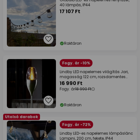
40 lámpás, IP44
17 107 Ft
Raktáron
Fogy. ár -10%
Lindby LED napelemes világítás Jari,
magasság 122 cm, rozsdamentes
acél,
16 990 Ft
Fogy. ár
18 990 Ft
Raktáron
Utolsó darabok
Fogy. ár -72%
Lindby LED-es napelemes lámpáslánc
Lampini, 200 cm, fekete, IP44