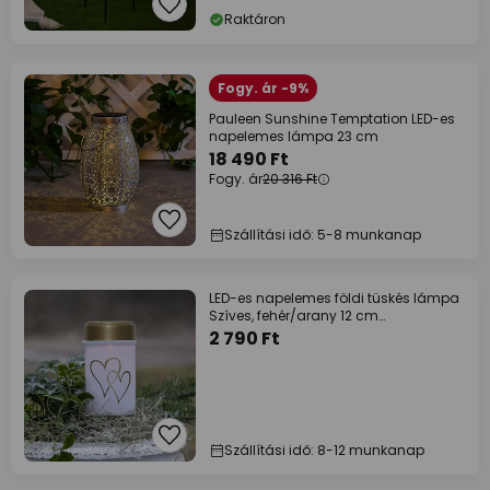
Raktáron
Fogy. ár -9%
Pauleen Sunshine Temptation LED-es
napelemes lámpa 23 cm
18 490 Ft
Fogy. ár
20 316 Ft
Szállítási idő: 5-8 munkanap
LED-es napelemes földi tüskés lámpa
Szíves, fehér/arany 12 cm
műanyagból
2 790 Ft
Szállítási idő: 8-12 munkanap