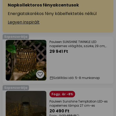
Napkollektoros fényakcentusok
Energiatakarékos fény kábelfektetés nélkül
Legyen inspirált
Szponzorálja
Pauleen SUNSHINE TWINKLE LED
napelemes világítás, szürke, 29 cm,
IP44
29 941 Ft
Szállítási idő: 5-8 munkanap
Szponzorálja
Fogy. ár -8%
Pauleen Sunshine Temptation LED-es
napelemes lámpa 27 cm-es
20 490 Ft
Fogy. ár
22 455 Ft