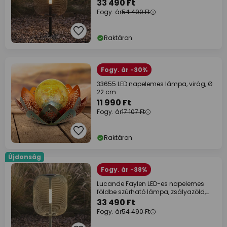
33 490 Ft
Fogy. ár
54 490 Ft
Raktáron
Fogy. ár -30%
33655 LED napelemes lámpa, virág, Ø
22 cm
11 990 Ft
Fogy. ár
17 107 Ft
Raktáron
Újdonság
Fogy. ár -38%
Lucande Faylen LED-es napelemes
földbe szúrható lámpa, zsályazöld,
IP65
33 490 Ft
Fogy. ár
54 490 Ft