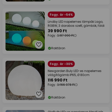
Fogy. ár -54%
Lindby LED napelemes lámpák Lago,
RGBW, 3 darabos szett, gömbök, földi
39 990 Ft
Fogy. ár
87 990 Ft
Raktáron
Fogy. ár -30%
Newgarden Buly LED-es napelemes
világítógömb IP65, Ø 80cm
116 990 Ft
Fogy. ár
166 978 Ft
Raktáron
GloBulb LED-es napelemes fényfüzér,