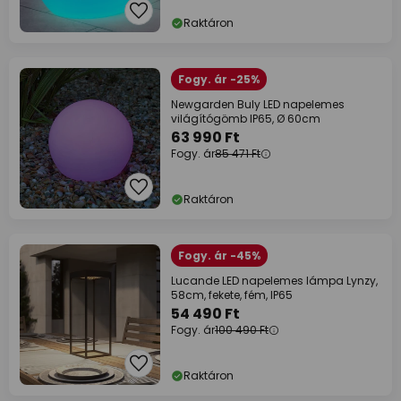
Raktáron
Fogy. ár -25%
Newgarden Buly LED napelemes
világítógömb IP65, Ø 60cm
63 990 Ft
Fogy. ár
85 471 Ft
Raktáron
Fogy. ár -45%
Lucande LED napelemes lámpa Lynzy,
58cm, fekete, fém, IP65
54 490 Ft
Fogy. ár
100 490 Ft
Raktáron