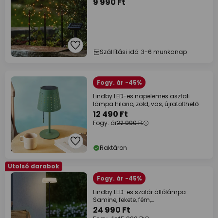
9 990 Ft
Szállítási idő: 3-6 munkanap
Fogy. ár -45%
Lindby LED-es napelemes asztali
lámpa Hilario, zöld, vas, újratölthető
12 490 Ft
Fogy. ár
22 990 Ft
Raktáron
Utolsó darabok
Fogy. ár -45%
Lindby LED-es szolár állólámpa
Samine, fekete, fém,
fényerőszabályozható
24 990 Ft