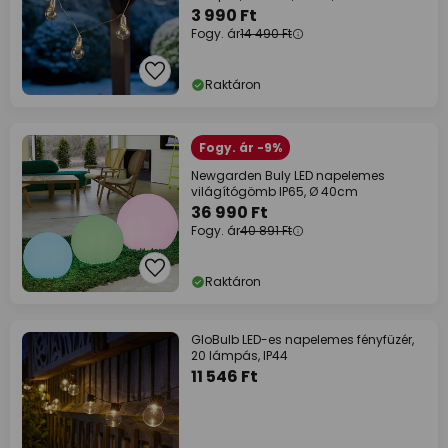
3 990 Ft
Fogy. ár
14 490 Ft
Raktáron
Fogy. ár -9%
Newgarden Buly LED napelemes
világítógömb IP65, Ø 40cm
36 990 Ft
Fogy. ár
40 891 Ft
Raktáron
GloBulb LED-es napelemes fényfüzér,
20 lámpás, IP44
11 546 Ft