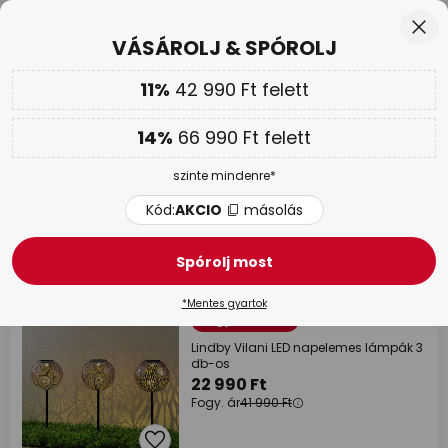
Ingyenes visszaküldés 50 napon belül
Ugrás
Bez
VÁSÁROLJ & SPÓROLJ
a
tartalomhoz
sés
11%
42 990 Ft felett
Továbbá
akár 14 % kedvezmény!
Kód:
AKCIO
másolás
14%
66 990 Ft felett
VÁSÁROLJ & SPÓROLJ |
Akár 70 %
szinte mindenre*
Napelemes dekor lámpák
Kód:
AKCIO
másolás
272 tételek
Szűrő
Spórolj most
*Mentes gyartok
Fogy. ár -45%
Lindby Vilani LED napelemes lámpák 3
db-os
22 990 Ft
Fogy. ár
41 990 Ft