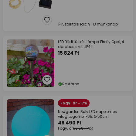
Szállítási idő: 9-13 munkanap
LED földi tüskés lámpa Firefly Opal, 4
darabos szett, IP44
15 824 Ft
Raktáron
Fogy. ár -17%
Newgarden Buly LED napelemes
világítógömb IP65, Ø 50cm
46 490 Ft
Fogy. ár
56 507 Ft