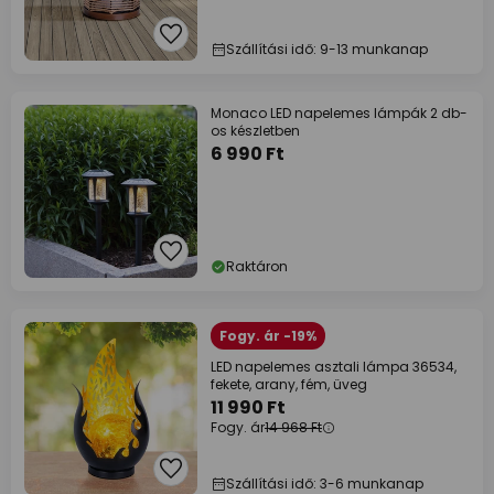
Szállítási idő: 9-13 munkanap
Monaco LED napelemes lámpák 2 db-
os készletben
6 990 Ft
Raktáron
Fogy. ár -19%
LED napelemes asztali lámpa 36534,
fekete, arany, fém, üveg
11 990 Ft
Fogy. ár
14 968 Ft
Szállítási idő: 3-6 munkanap