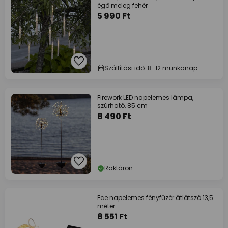
égő meleg fehér
5 990 Ft
Szállítási idő: 8-12 munkanap
Firework LED napelemes lámpa,
szúrható, 85 cm
8 490 Ft
Raktáron
Ece napelemes fényfüzér átlátszó 13,5
méter
8 551 Ft