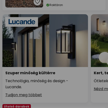
Raktáron
Szuper minőség kültérre
Kert, t
Technológia, minőség és design -
Ötletek
Lucande.
Nézd m
Tudjon meg többet
Utolsó darabok