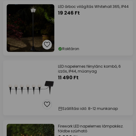
LED árboc világítás Whitehall 365, IP44
19 246 Ft
Raktáron
LED napelemes fénylánc kombó, 6
izzós, IP44, műanyag
11 490 Ft
Szállítási idő: 8-12 munkanap
Firework LED napelemes lámpakész.
földbe szúrható