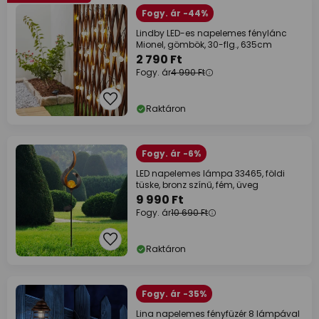
Fogy. ár -44%
Lindby LED-es napelemes fénylánc
Mionel, gömbök, 30-flg., 635cm
2 790 Ft
Fogy. ár
4 990 Ft
Raktáron
Fogy. ár -6%
LED napelemes lámpa 33465, földi
tüske, bronz színű, fém, üveg
9 990 Ft
Fogy. ár
10 690 Ft
Raktáron
Fogy. ár -35%
Lina napelemes fényfüzér 8 lámpával