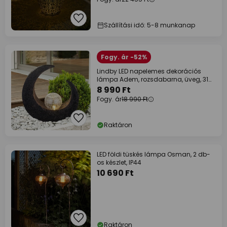
Szállítási idő: 5-8 munkanap
Fogy. ár -52%
Lindby LED napelemes dekorációs
lámpa Adem, rozsdabarna, üveg, 31
cm
8 990 Ft
Fogy. ár
18 990 Ft
Raktáron
LED földi tüskés lámpa Osman, 2 db-
os készlet, IP44
10 690 Ft
Raktáron