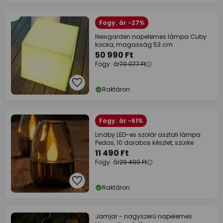
Fogy. ár -27%
Newgarden napelemes lámpa Cuby
kocka, magasság 53 cm
50 990 Ft
Fogy. ár
70 077 Ft
Raktáron
Fogy. ár -61%
Lindby LED-es szolár asztali lámpa
Pedas, 10 darabos készlet, szürke
11 490 Ft
Fogy. ár
29 490 Ft
Raktáron
Jamjar - nagyszerű napelemes