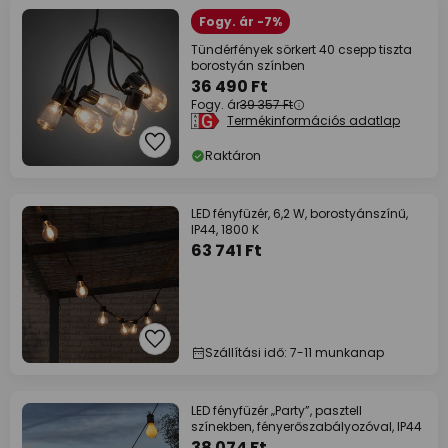
Fogy. ár -7%
Tündérfények sörkert 40 csepp tiszta
borostyán színben
36 490 Ft
Fogy. ár
39 357 Ft
Termékinformációs adatlap
Raktáron
LED fényfüzér, 6,2 W, borostyánszínű,
IP44, 1800 K
63 741 Ft
Szállítási idő: 7-11 munkanap
LED fényfüzér „Party”, pasztell
színekben, fényerőszabályozóval, IP44
38 074 Ft