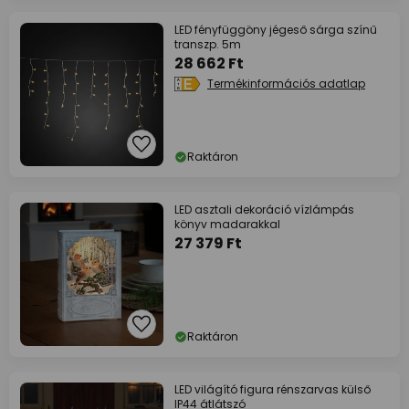
LED fényfüggöny jégeső sárga színű
transzp. 5m
28 662 Ft
Termékinformációs adatlap
Raktáron
LED asztali dekoráció vízlámpás
könyv madarakkal
27 379 Ft
Raktáron
LED világító figura rénszarvas külső
IP44 átlátszó