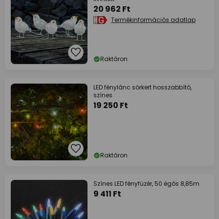
20 962 Ft
Termékinformációs adatlap
Raktáron
LED fénylánc sörkert hosszabbító,
színes
19 250 Ft
Raktáron
Színes LED fényfüzér, 50 égős 8,85m
9 411 Ft