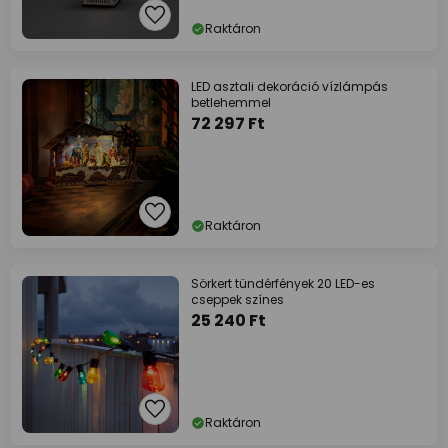
Raktáron
LED asztali dekoráció vízlámpás
betlehemmel
72 297 Ft
Raktáron
Sörkert tündérfények 20 LED-es
cseppek színes
25 240 Ft
Raktáron