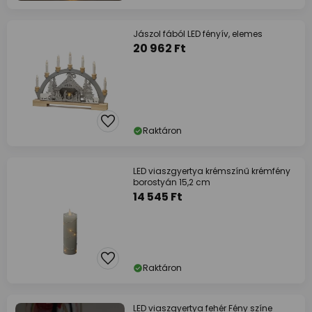
Jászol fából LED fényív, elemes
20 962 Ft
Raktáron
LED viaszgyertya krémszínű krémfény
borostyán 15,2 cm
14 545 Ft
Raktáron
LED viaszgyertya fehér Fény színe