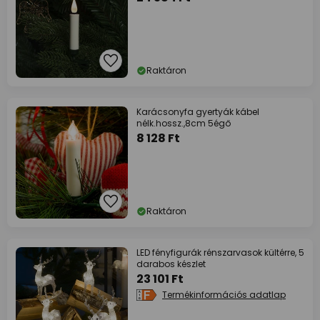
Raktáron
Karácsonyfa gyertyák kábel
nélk.hossz.,8cm 5égő
8 128 Ft
Raktáron
LED fényfigurák rénszarvasok kültérre, 5
darabos készlet
23 101 Ft
Termékinformációs adatlap