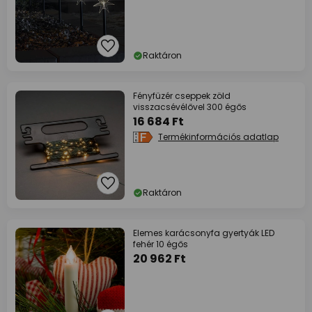
Raktáron
Fényfüzér cseppek zöld
visszacsévélővel 300 égős
16 684 Ft
Termékinformációs adatlap
Raktáron
Elemes karácsonyfa gyertyák LED
fehér 10 égős
20 962 Ft