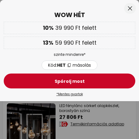
Ingyenes visszaküldés 50 napon belül
Ugrás
Bez
WOW HÉT
a
tartalomhoz
sés
10%
39 990 Ft felett
Csak
01N 06Ó 04P 23M
Továbbá
akár 13 % kedvezmény!
13%
59 990 Ft felett
Kód:
HET
másolás
szinte mindenre*
WOW HÉT |
Akár 70 %
Kód:
HET
másolás
Konstsmide Christmas
Spórolj most
101 tételek
Szűrő
*Mentes gyartok
LED fénylánc sörkert alapkészlet,
borostyán színű
27 806 Ft
Termékinformációs adatlap