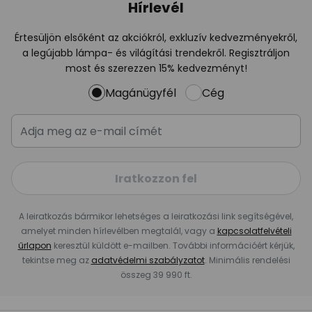
Hírlevél
Értesüljön elsőként az akciókról, exkluzív kedvezményekről,
a legújabb lámpa- és világítási trendekről. Regisztráljon
most és szerezzen 15% kedvezményt!
Magánügyfél
Cég
Iratkozzon fel
A leiratkozás bármikor lehetséges a leiratkozási link segítségével,
amelyet minden hírlevélben megtalál, vagy a
kapcsolatfelvételi
űrlapon
keresztül küldött e-mailben. További információért kérjük,
tekintse meg az
adatvédelmi szabályzatot
. Minimális rendelési
összeg 39 990 ft.