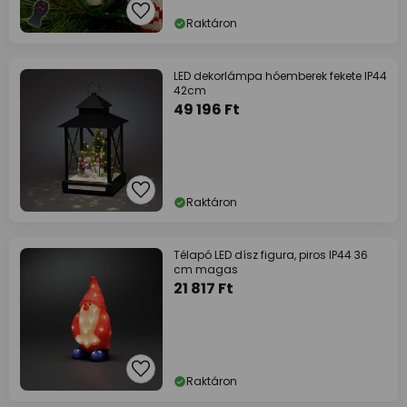
Raktáron
LED dekorlámpa hóemberek fekete IP44
42cm
49 196 Ft
Raktáron
Télapó LED dísz figura, piros IP44 36
cm magas
21 817 Ft
Raktáron