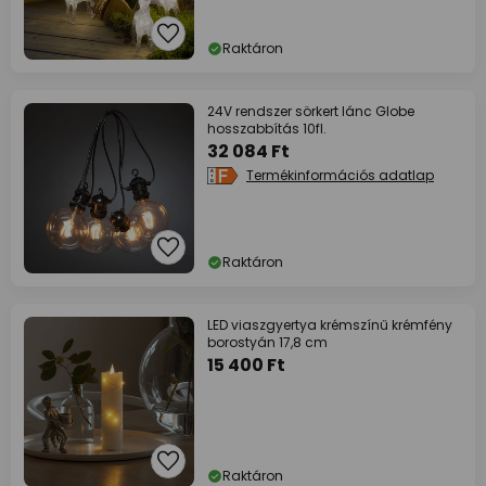
Raktáron
24V rendszer sörkert lánc Globe
hosszabbítás 10fl.
32 084 Ft
Termékinformációs adatlap
Raktáron
LED viaszgyertya krémszínű krémfény
borostyán 17,8 cm
15 400 Ft
Raktáron