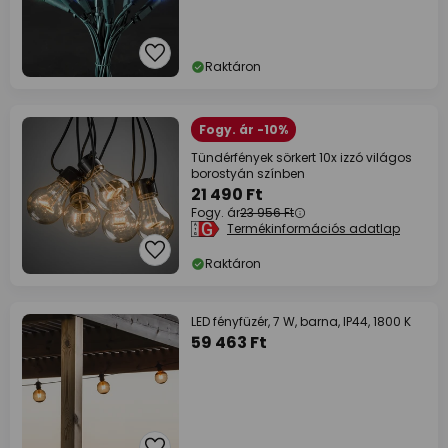
Raktáron
Fogy. ár -10%
Tündérfények sörkert 10x izzó világos
borostyán színben
21 490 Ft
Fogy. ár
23 956 Ft
Termékinformációs adatlap
Raktáron
LED fényfüzér, 7 W, barna, IP44, 1800 K
59 463 Ft