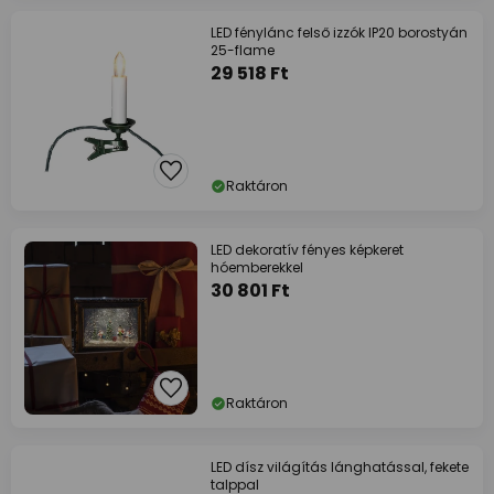
LED fénylánc felső izzók IP20 borostyán
25-flame
29 518 Ft
Raktáron
LED dekoratív fényes képkeret
hóemberekkel
30 801 Ft
Raktáron
LED dísz világítás lánghatással, fekete
talppal