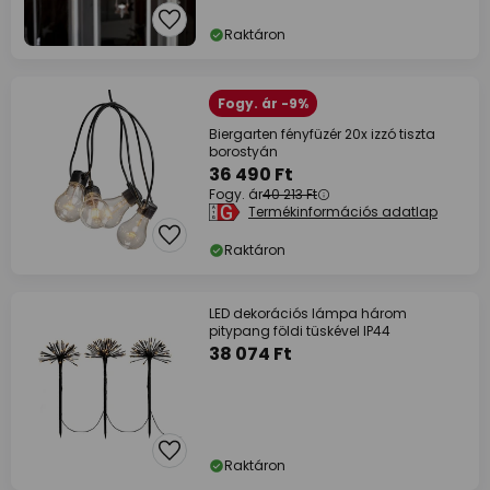
Raktáron
Fogy. ár -9%
Biergarten fényfüzér 20x izzó tiszta
borostyán
36 490 Ft
Fogy. ár
40 213 Ft
Termékinformációs adatlap
Raktáron
LED dekorációs lámpa három
pitypang földi tüskével IP44
38 074 Ft
Raktáron