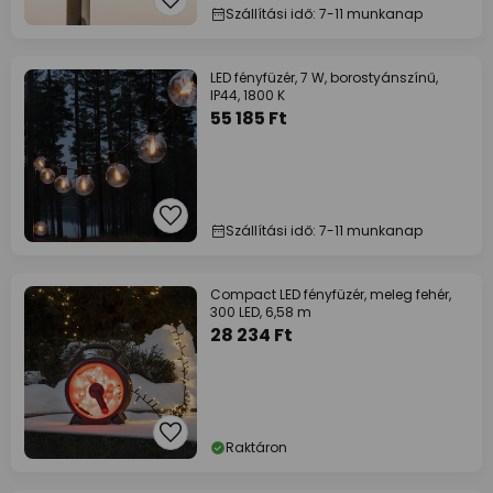
Szállítási idő: 7-11 munkanap
LED fényfüzér, 7 W, borostyánszínű,
IP44, 1800 K
55 185 Ft
Szállítási idő: 7-11 munkanap
Compact LED fényfüzér, meleg fehér,
300 LED, 6,58 m
28 234 Ft
Raktáron