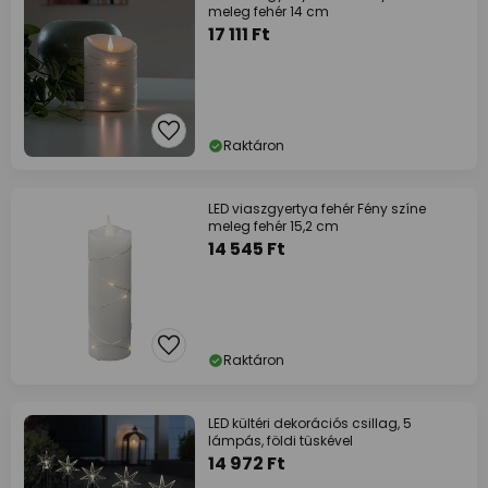
meleg fehér 14 cm
17 111 Ft
Raktáron
LED viaszgyertya fehér Fény színe
meleg fehér 15,2 cm
14 545 Ft
Raktáron
LED kültéri dekorációs csillag, 5
lámpás, földi tüskével
14 972 Ft