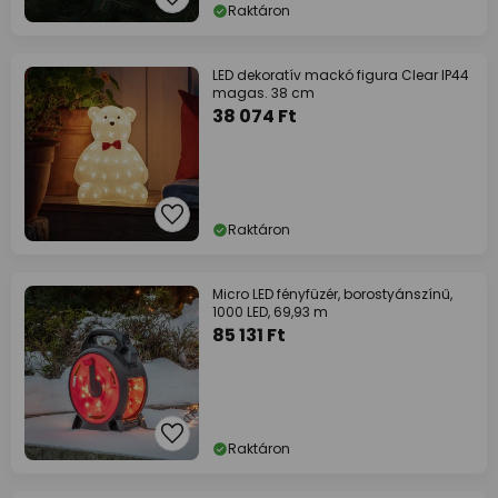
Raktáron
LED dekoratív mackó figura Clear IP44
magas. 38 cm
38 074 Ft
Raktáron
Micro LED fényfüzér, borostyánszínű,
1000 LED, 69,93 m
85 131 Ft
Raktáron