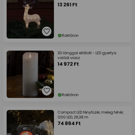
13 261 Ft
Raktáron
3D lánggal ellátott - LED gyertya
valódi viasz
14 972 Ft
Raktáron
Compact LED fényfüzér, meleg fehér,
1200 LED, 26,38 m
74 864 Ft