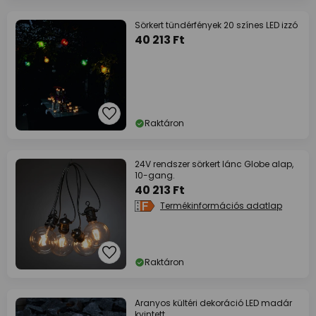
Sörkert tündérfények 20 színes LED izzó
40 213 Ft
Raktáron
24V rendszer sörkert lánc Globe alap,
10-gang.
40 213 Ft
Termékinformációs adatlap
Raktáron
Aranyos kültéri dekoráció LED madár
kvintett