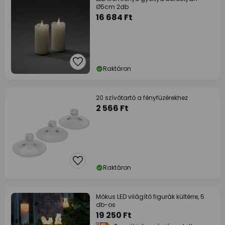
Ø5cm 2db
16 684 Ft
Raktáron
20 szívótartó a fényfüzérekhez
2 566 Ft
Raktáron
Mókus LED világító figurák kültérre, 5
db-os
19 250 Ft