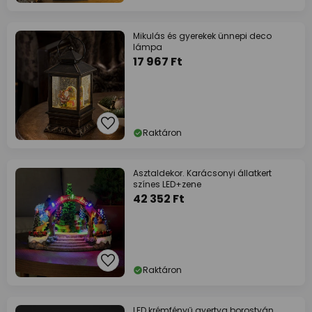
Mikulás és gyerekek ünnepi deco
lámpa
17 967 Ft
Raktáron
Asztaldekor. Karácsonyi állatkert
színes LED+zene
42 352 Ft
Raktáron
LED krémfényű gyertya borostyán