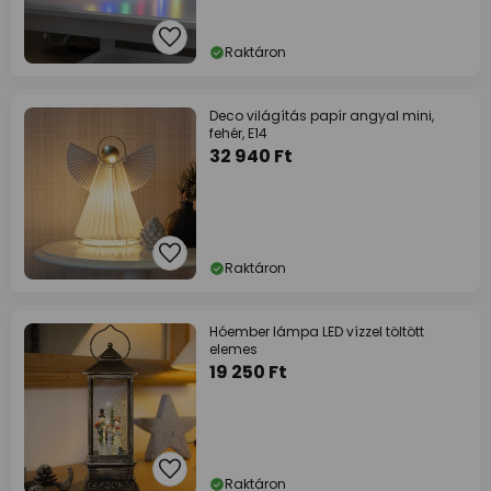
Raktáron
Deco világítás papír angyal mini,
fehér, E14
32 940 Ft
Raktáron
Hóember lámpa LED vízzel töltött
elemes
19 250 Ft
Raktáron