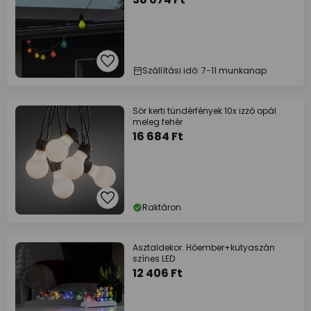
Szállítási idő: 7-11 munkanap
Sör kerti tündérfények 10x izzó opál
meleg fehér
16 684 Ft
Raktáron
Asztaldekor. Hóember+kutyaszán
színes LED
12 406 Ft