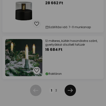
28 662 Ft
Szállítási idő: 7-11 munkanap
12 méteres, kültéri használatra szánt,
gyertyákkal díszített fafüzér
16 684 Ft
Raktáron
Oldal
1
2
Előző
Következő