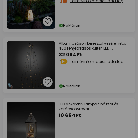
Termékinformációs adatlap
Raktáron
Alkalmazáson keresztül vezérelhető,
400 fényforrásos kültéri LED-
fafényfüzér
32 084 Ft
Termékinformációs adatlap
Raktáron
LED dekoratív lámpás házzal és
karácsonyfával
10 694 Ft