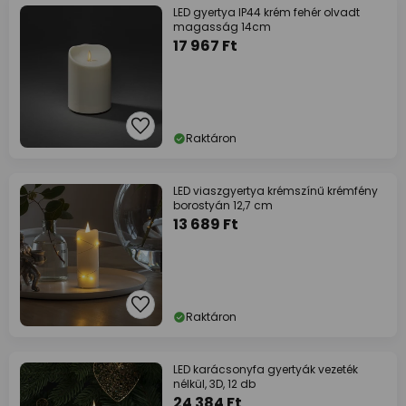
LED gyertya IP44 krém fehér olvadt
magasság 14cm
17 967 Ft
Raktáron
LED viaszgyertya krémszínű krémfény
borostyán 12,7 cm
13 689 Ft
Raktáron
LED karácsonyfa gyertyák vezeték
nélkül, 3D, 12 db
24 384 Ft