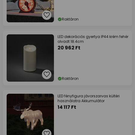
Raktáron
LED dekorációs gyertya IP44 krém fehér
olvadt 18.4cm
20 962 Ft
Raktáron
LED fényfigura jávorszarvas kültéri
használatra Akkumulátor
14 117 Ft