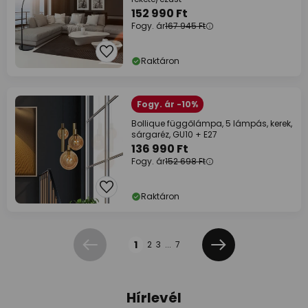
152 990 Ft
Fogy. ár
167 945 Ft
Raktáron
Fogy. ár -10%
Bollique függőlámpa, 5 lámpás, kerek,
sárgaréz, GU10 + E27
136 990 Ft
Fogy. ár
152 698 Ft
Raktáron
Oldal
1
2
3
...
7
Előző
Következő
Hírlevél