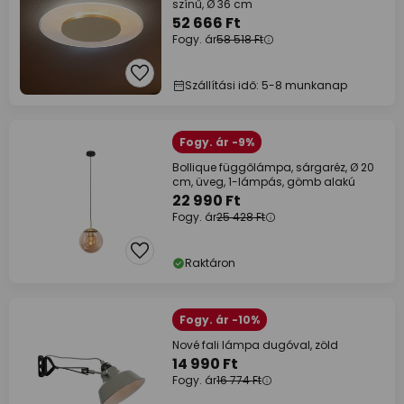
színű, Ø 36 cm
52 666 Ft
Fogy. ár
58 518 Ft
Szállítási idő: 5-8 munkanap
Fogy. ár -9%
Bollique függőlámpa, sárgaréz, Ø 20
cm, üveg, 1-lámpás, gömb alakú
22 990 Ft
Fogy. ár
25 428 Ft
Raktáron
Fogy. ár -10%
Nové fali lámpa dugóval, zöld
14 990 Ft
Fogy. ár
16 774 Ft