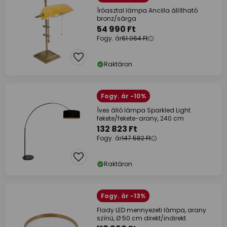
Íróasztal lámpa Ancilla állítható
bronz/sárga
54 990 Ft
Fogy. ár
61 064 Ft
Raktáron
Fogy. ár -10%
Íves álló lámpa Sparkled Light
fekete/fekete-arany, 240 cm
132 823 Ft
Fogy. ár
147 582 Ft
Raktáron
Fogy. ár -13%
Flady LED mennyezeti lámpa, arany
színű, Ø 50 cm direkt/indirekt