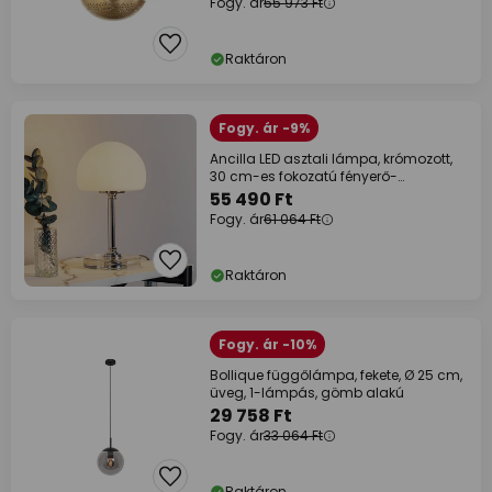
Fogy. ár
55 973 Ft
Raktáron
Fogy. ár -9%
Ancilla LED asztali lámpa, krómozott,
30 cm-es fokozatú fényerő-
szabályzóval,
55 490 Ft
Fogy. ár
61 064 Ft
Raktáron
Fogy. ár -10%
Bollique függőlámpa, fekete, Ø 25 cm,
üveg, 1-lámpás, gömb alakú
29 758 Ft
Fogy. ár
33 064 Ft
Raktáron