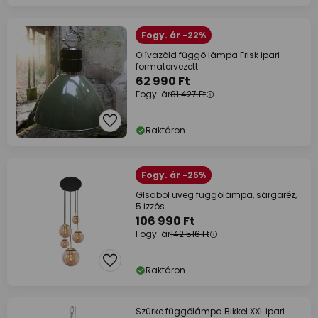
Fogy. ár -22%
Olívazöld függő lámpa Frisk ipari
formatervezett
62 990 Ft
Fogy. ár
81 427 Ft
Raktáron
Fogy. ár -25%
Glsabol üveg függőlámpa, sárgaréz,
5 izzós
106 990 Ft
Fogy. ár
142 516 Ft
Raktáron
Szürke függőlámpa Bikkel XXL ipari