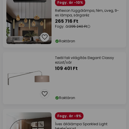
Fogy. ár -10%
Reflexion függőlámpa, fém, üveg, 9-
es lámpa, sárgaréz
265 716 Ft
Fogy. ár
295 240 Ft
Raktáron
Textil fali világítás Elegant Classy
ezüst/sár
109 401 Ft
Raktáron
Fogy. ár -9%
Íves állólámpa Sparkled Light
fekete/ezüst