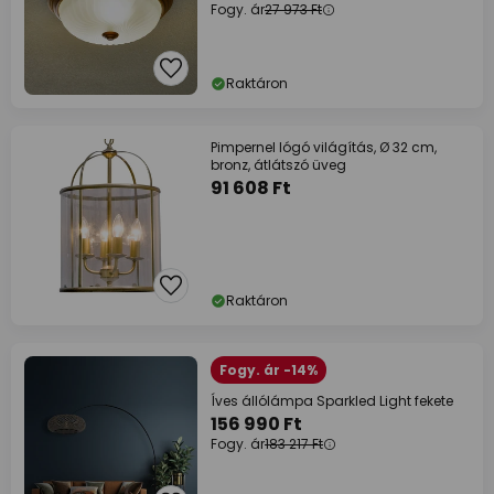
Fogy. ár
27 973 Ft
Raktáron
Pimpernel lógó világítás, Ø 32 cm,
bronz, átlátszó üveg
91 608 Ft
Raktáron
Fogy. ár -14%
Íves állólámpa Sparkled Light fekete
156 990 Ft
Fogy. ár
183 217 Ft