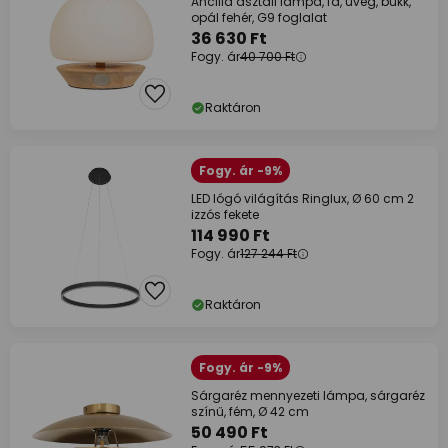
Ancilla asztali lámpa, fa, üveg, bükk,
opál fehér, G9 foglalat
36 630 Ft
Fogy. ár
40 700 Ft
Raktáron
Fogy. ár -9%
LED lógó világítás Ringlux, Ø 60 cm 2
izzós fekete
114 990 Ft
Fogy. ár
127 244 Ft
Raktáron
Fogy. ár -9%
Sárgaréz mennyezeti lámpa, sárgaréz
színű, fém, Ø 42 cm
50 490 Ft