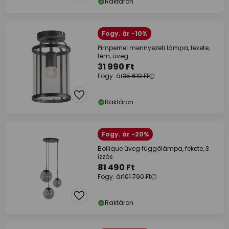
Raktáron
Fogy. ár -10%
Pimpernel mennyezeti lámpa, fekete,
fém, üveg
31 990 Ft
Fogy. ár
35 610 Ft
Raktáron
Fogy. ár -20%
Bollique üveg függőlámpa, fekete, 3
izzós
81 490 Ft
Fogy. ár
101 790 Ft
Raktáron