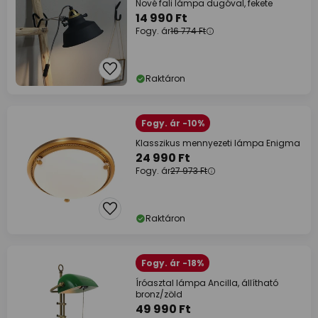
Nové fali lámpa dugóval, fekete
14 990 Ft
Fogy. ár
16 774 Ft
Raktáron
Fogy. ár -10%
Klasszikus mennyezeti lámpa Enigma
24 990 Ft
Fogy. ár
27 973 Ft
Raktáron
Fogy. ár -18%
Íróasztal lámpa Ancilla, állítható
bronz/zöld
49 990 Ft