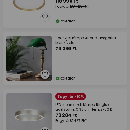
118 990 Ft
Fogy. ár
137 426 Ft
Raktáron
Íróasztal lámpa Ancilla, üvegbúra,
bronz/zöld
76 336 Ft
Raktáron
Fogy. ár -10%
LED mennyezeti lámpa Ringlux
acélszürke, Ø 30 cm, fém, 2700 K
73 284 Ft
Fogy. ár
81 427 Ft