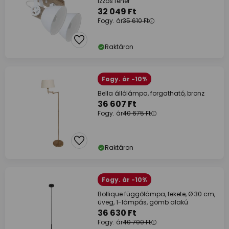
izzós fehér
32 049 Ft
Fogy. ár
35 610 Ft
Raktáron
Fogy. ár -10%
Bella állólámpa, forgatható, bronz
36 607 Ft
Fogy. ár
40 675 Ft
Raktáron
Fogy. ár -10%
Bollique függőlámpa, fekete, Ø 30 cm,
üveg, 1-lámpás, gömb alakú
36 630 Ft
Fogy. ár
40 700 Ft