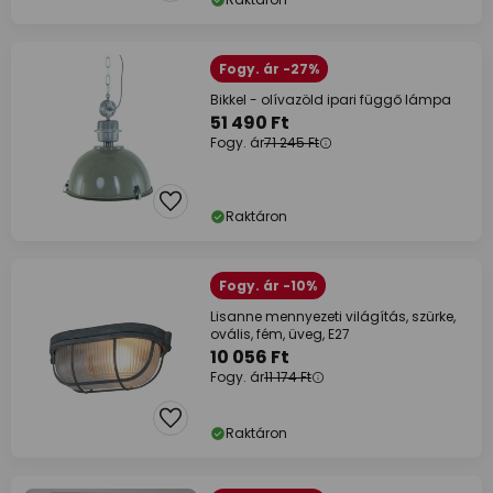
Fogy. ár -27%
Bikkel - olívazöld ipari függő lámpa
51 490 Ft
Fogy. ár
71 245 Ft
Raktáron
Fogy. ár -10%
Lisanne mennyezeti világítás, szürke,
ovális, fém, üveg, E27
10 056 Ft
Fogy. ár
11 174 Ft
Raktáron