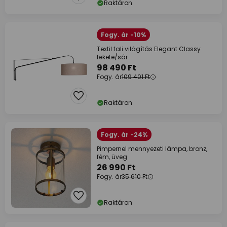
Raktáron
Fogy. ár -10%
Textil fali világítás Elegant Classy
fekete/sár
98 490 Ft
Fogy. ár
109 401 Ft
Raktáron
Fogy. ár -24%
Pimpernel mennyezeti lámpa, bronz,
fém, üveg
26 990 Ft
Fogy. ár
35 610 Ft
Raktáron