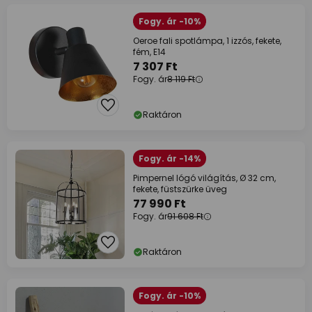
Fogy. ár -10%
Oeroe fali spotlámpa, 1 izzós, fekete,
fém, E14
7 307 Ft
Fogy. ár
8 119 Ft
Raktáron
Fogy. ár -14%
Pimpernel lógó világítás, Ø 32 cm,
fekete, füstszürke üveg
77 990 Ft
Fogy. ár
91 608 Ft
Raktáron
Fogy. ár -10%