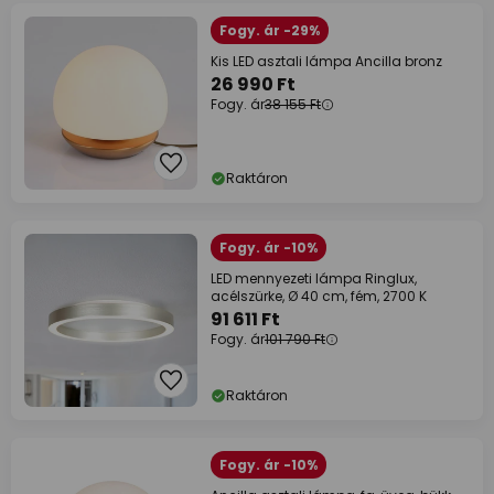
Fogy. ár -29%
Kis LED asztali lámpa Ancilla bronz
26 990 Ft
Fogy. ár
38 155 Ft
Raktáron
Fogy. ár -10%
LED mennyezeti lámpa Ringlux,
acélszürke, Ø 40 cm, fém, 2700 K
91 611 Ft
Fogy. ár
101 790 Ft
Raktáron
Fogy. ár -10%