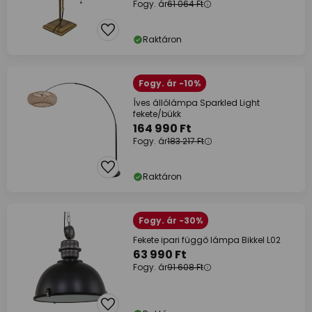
Fogy. ár
61 064 Ft
Raktáron
Fogy. ár -10%
Íves állólámpa Sparkled Light
fekete/bükk
164 990 Ft
Fogy. ár
183 217 Ft
Raktáron
Fogy. ár -30%
Fekete ipari függő lámpa Bikkel L02
63 990 Ft
Fogy. ár
91 608 Ft