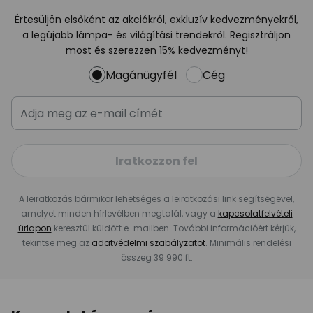
Értesüljön elsőként az akciókról, exkluzív kedvezményekről,
a legújabb lámpa- és világítási trendekről. Regisztráljon
most és szerezzen 15% kedvezményt!
Magánügyfél
Cég
Iratkozzon fel
A leiratkozás bármikor lehetséges a leiratkozási link segítségével,
amelyet minden hírlevélben megtalál, vagy a
kapcsolatfelvételi
űrlapon
keresztül küldött e-mailben. További információért kérjük,
tekintse meg az
adatvédelmi szabályzatot
. Minimális rendelési
összeg 39 990 ft.