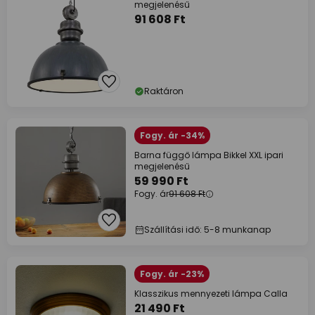
megjelenésű
91 608 Ft
Raktáron
Fogy. ár -34%
Barna függő lámpa Bikkel XXL ipari
megjelenésű
59 990 Ft
Fogy. ár
91 608 Ft
Szállítási idő: 5-8 munkanap
Fogy. ár -23%
Klasszikus mennyezeti lámpa Calla
21 490 Ft