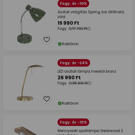
Fogy. ár -10%
Asztali világítás Spring, kar állítható,
zöld
15 990 Ft
Fogy. ár
17 792 Ft
Raktáron
Fogy. ár -24%
LED asztali lámpa mexikói bronz
26 990 Ft
Fogy. ár
35 610 Ft
Raktáron
Fogy. ár -10%
Mennyezeti spotlámpa Gearwood 2