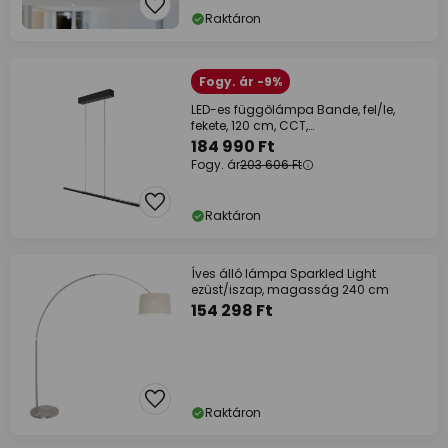
Raktáron
Fogy. ár -9%
LED-es függőlámpa Bande, fel/le,
fekete, 120 cm, CCT,
fényerőszabályzóval
184 990 Ft
Fogy. ár
203 606 Ft
Raktáron
Íves álló lámpa Sparkled Light
ezüst/iszap, magasság 240 cm
154 298 Ft
Raktáron