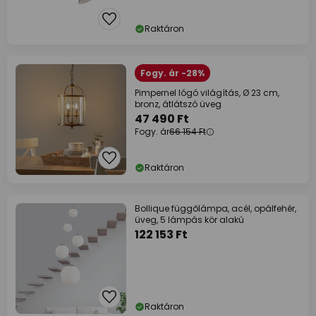
Raktáron
Fogy. ár -28%
Pimpernel lógó világítás, Ø 23 cm,
bronz, átlátszó üveg
47 490 Ft
Fogy. ár
66 154 Ft
Raktáron
Bollique függőlámpa, acél, opálfehér,
üveg, 5 lámpás kör alakú
122 153 Ft
Raktáron