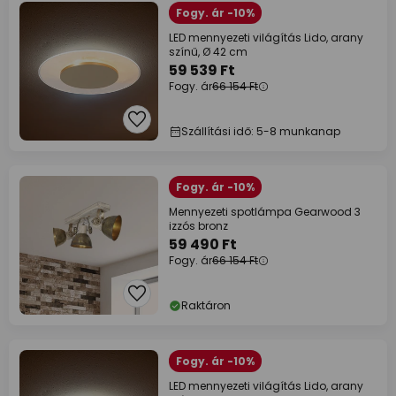
Fogy. ár -10%
LED mennyezeti világítás Lido, arany
színű, Ø 42 cm
59 539 Ft
Fogy. ár
66 154 Ft
Szállítási idő: 5-8 munkanap
Fogy. ár -10%
Mennyezeti spotlámpa Gearwood 3
izzós bronz
59 490 Ft
Fogy. ár
66 154 Ft
Raktáron
Fogy. ár -10%
LED mennyezeti világítás Lido, arany