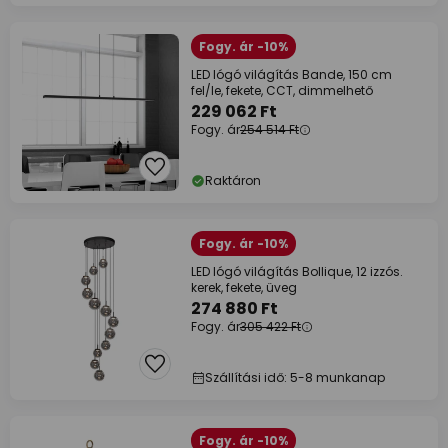
Fogy. ár -10%
LED lógó világítás Bande, 150 cm
fel/le, fekete, CCT, dimmelhető
229 062 Ft
Fogy. ár
254 514 Ft
Raktáron
Fogy. ár -10%
LED lógó világítás Bollique, 12 izzós.
kerek, fekete, üveg
274 880 Ft
Fogy. ár
305 422 Ft
Szállítási idő: 5-8 munkanap
Fogy. ár -10%