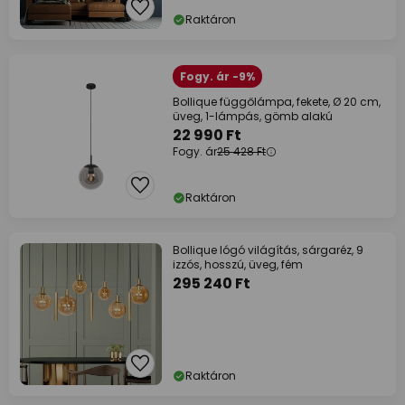
Raktáron
Fogy. ár -9%
Bollique függőlámpa, fekete, Ø 20 cm,
üveg, 1-lámpás, gömb alakú
22 990 Ft
Fogy. ár
25 428 Ft
Raktáron
Bollique lógó világítás, sárgaréz, 9
izzós, hosszú, üveg, fém
295 240 Ft
Raktáron