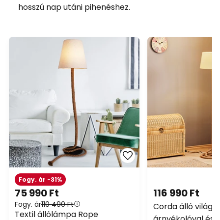
hosszú nap utáni pihenéshez.
Fogy. ár -31%
75 990 Ft
116 990 Ft
Fogy. ár
110 490 Ft
Corda álló világí
Textil állólámpa Rope
árnyékolóval és 