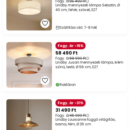
Fogy. ár
35 490 Ft
Lindby mennyezeti lámpa Sebatin, Ø
40 cm, fehér, szövet, E27
Szállítási idő: 7-8 hét
Fogy. ár -15%
58 490 Ft
Fogy. ár
68 990 Ft
Lindby Jusari mennyezeti lámpa, krém
színű, textil, Ø 56 cm, E27
Raktáron
Fogy. ár -31%
31 490 Ft
Fogy. ár
45 990 Ft
Lindby Louisanne függő világítás,
barna, fém, Ø 35 cm