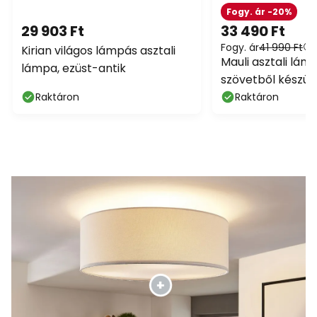
Fogy. ár -20%
29 903 Ft
33 490 Ft
Fogy. ár
41 990 Ft
Kirian világos lámpás asztali
Mauli asztali lám
lámpa, ezüst-antik
szövetből készült
Raktáron
Raktáron