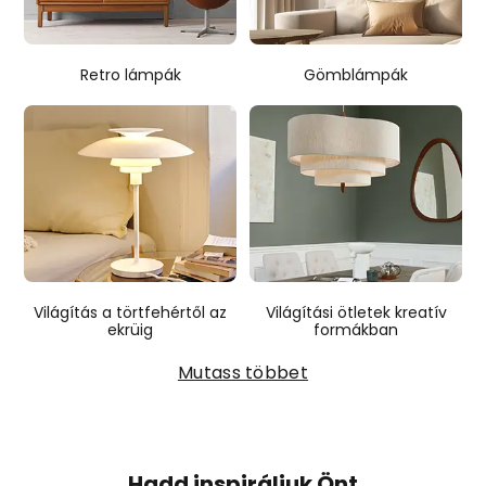
Retro lámpák
Gömblámpák
Világítás a törtfehértől az
Világítási ötletek kreatív
ekrüig
formákban
Mutass többet
Hadd inspiráljuk Önt