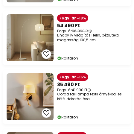
Fogy. ár -18%
54 490 Ft
Fogy. ár
66 990 Ft
Lindby ív világítás Helin, bézs, textil,
magasság 198,5 cm
Raktáron
Fogy. ár -15%
35 490 Ft
Fogy. ár
41 990 Ft
Corda fali lámpa textil árnyékkal és
kötél dekorációval
Raktáron