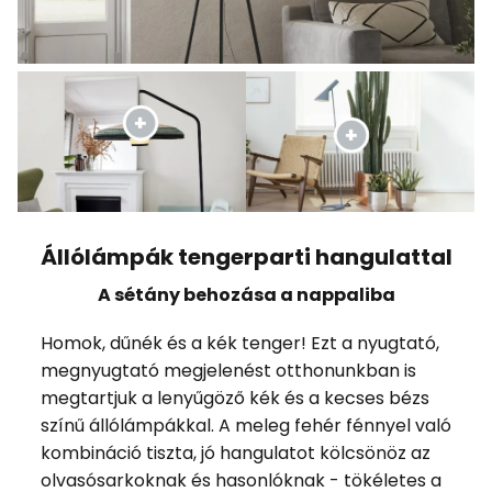
Állólámpák tengerparti hangulattal
A sétány behozása a nappaliba
Homok, dűnék és a kék tenger! Ezt a nyugtató,
megnyugtató megjelenést otthonunkban is
megtartjuk a lenyűgöző kék és a kecses bézs
színű állólámpákkal. A meleg fehér fénnyel való
kombináció tiszta, jó hangulatot kölcsönöz az
olvasósarkoknak és hasonlóknak - tökéletes a