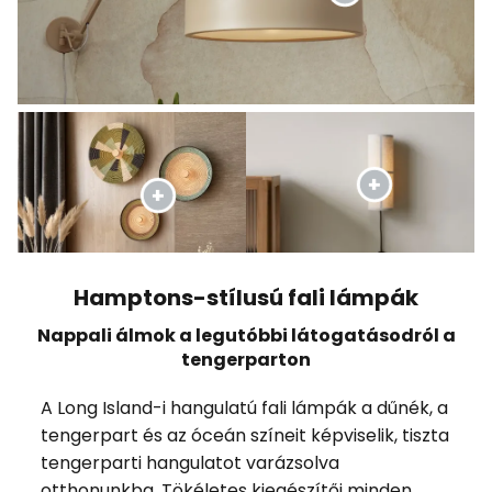
Hamptons-stílusú fali lámpák
Nappali álmok a legutóbbi látogatásodról a
tengerparton
A Long Island-i hangulatú fali lámpák a dűnék, a
tengerpart és az óceán színeit képviselik, tiszta
tengerparti hangulatot varázsolva
otthonunkba. Tökéletes kiegészítői minden