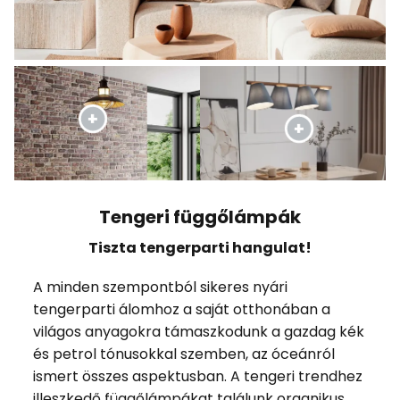
Tengeri függőlámpák
Tiszta tengerparti hangulat!
A minden szempontból sikeres nyári
tengerparti álomhoz a saját otthonában a
világos anyagokra támaszkodunk a gazdag kék
és petrol tónusokkal szemben, az óceánról
ismert összes aspektusban. A tengeri trendhez
illeszkedő függőlámpákat találunk organikus