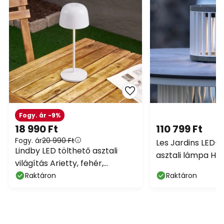
Fogy. ár -9%
18 990 Ft
110 799 Ft
Fogy. ár
20 990 Ft
Les Jardins LED-
Lindby LED tölthető asztali
asztali lámpa Hal
világítás Arietty, fehér,
alumínium/gráni
dimmelhető, IP65
Raktáron
Raktáron