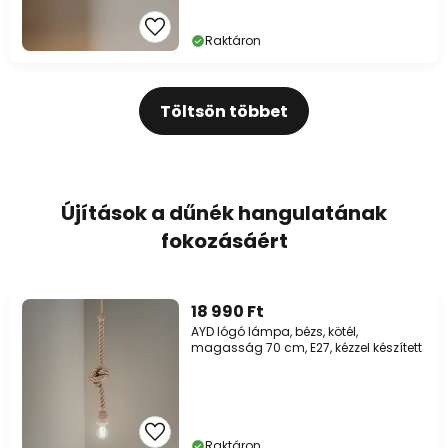
Raktáron
Töltsön többet
Újítások a dűnék hangulatának
fokozásáért
18 990 Ft
AYD lógó lámpa, bézs, kötél,
magasság 70 cm, E27, kézzel készített
Raktáron