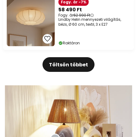
Fogy. ár -7%
58 490 Ft
Fogy. ár
62 990 Ft
Lindby Helin mennyezeti világítás,
bézs, Ø 60 cm, textil, 3 x E27
Raktáron
Töltsön többet