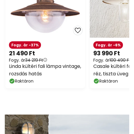
Fogy. ár -37%
Fogy. ár -6%
21 490 Ft
93 990 Ft
Fogy. ár
34 219 Ft
Fogy. ár
100 490 Ft
Linda kültéri fali lámpa vintage,
Casale kültéri fal
rozsdás hatás
réz, tiszta üveg
Raktáron
Raktáron