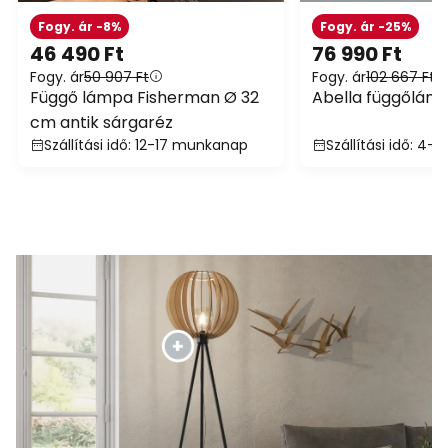
Fogy. ár -8%
Fogy. ár -25%
46 490 Ft
76 990 Ft
Fogy. ár
50 907 Ft
Fogy. ár
102 667 Ft
Függő lámpa Fisherman Ø 32
Abella függőlámp
cm antik sárgaréz
Szállítási idő: 12-17 munkanap
Szállítási idő: 4-5