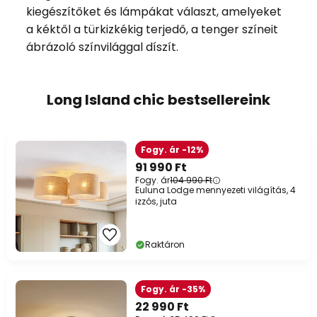
kiegészítőket és lámpákat választ, amelyeket
a kéktől a türkizkékig terjedő, a tenger színeit
ábrázoló színvilággal díszít.
Long Island chic bestsellereink
Fogy. ár -12%
91 990 Ft
Fogy. ár
104 990 Ft
Euluna Lodge mennyezeti világítás, 4
izzós, juta
Raktáron
Fogy. ár -35%
22 990 Ft