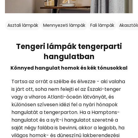
Asztali lámpák
Mennyezeti lámpák
Fali lámpák
Akasztó
Tengeri lámpák tengerparti
hangulatban
Könnyed hangulat homok és kék tónusokkal
Tartsa az orrát a szélbe és élvezze - aki valaha
is járt ott, soha nem felejti el az Északi-tenger
vagy a viharos Atlanti-óceán látványát, és
különösen szívesen idézi fel a nyári hónapok
hangulatát a tengerparton. Ha a Hamptons-
hangulatot és a sylt-i hangulatot szeretné a
saját négy falába is bevinni, akkor a legjobb, ha
világos homok- és dűneszínű lakberendezési