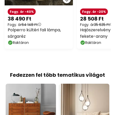
Fogy. ár -40%
Fogy. ár -20%
38 490 Ft
28 508 Ft
Fogy. ár
64 148 Ft
Fogy. ár
35 635 Ft
Polperro kültéri fali lámpa,
Hajószerelvény Po
sárgaréz
fekete-arany
Raktáron
Raktáron
Fedezzen fel több tematikus világot