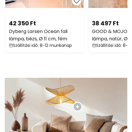
42 350 Ft
38 497 Ft
Dyberg Larsen Ocean fali
GOOD & MOJO Pa
lámpa, bézs, Ø 11 cm, fém
lámpa, natúr, Ø 
Szállítási idő: 8-12 munkanap
Szállítási idő: 8-11
konnektoros, du