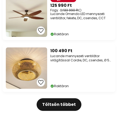
125 990 Ft
Fogy. ár
133 990 Ft
Lucande Omendo LED mennyezeti
ventilátor, fekete, DC, csendes, CCT
Raktáron
100 490 Ft
Lucande mennyezeti ventilátor
világítással Cordie, DC, csendes, Ø 53
cm
Raktáron
Töltsön többet