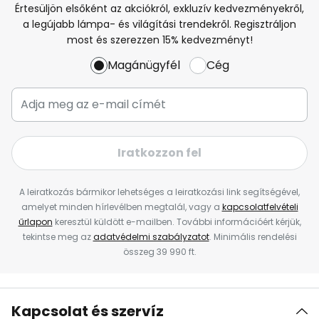
Értesüljön elsőként az akciókról, exkluzív kedvezményekről,
a legújabb lámpa- és világítási trendekről. Regisztráljon
most és szerezzen 15% kedvezményt!
Magánügyfél
Cég
Iratkozzon fel
A leiratkozás bármikor lehetséges a leiratkozási link segítségével,
amelyet minden hírlevélben megtalál, vagy a
kapcsolatfelvételi
űrlapon
keresztül küldött e-mailben. További információért kérjük,
tekintse meg az
adatvédelmi szabályzatot
. Minimális rendelési
összeg 39 990 ft.
Kapcsolat és szervíz