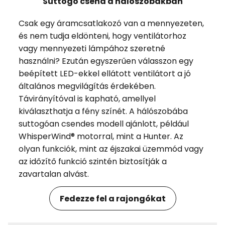
Suttogó csend a hálószobákban
Csak egy áramcsatlakozó van a mennyezeten,
és nem tudja eldönteni, hogy ventilátorhoz
vagy mennyezeti lámpához szeretné
használni? Ezután egyszerűen válasszon egy
beépített LED-ekkel ellátott ventilátort a jó
általános megvilágítás érdekében.
Távirányítóval is kapható, amellyel
kiválaszthatja a fény színét. A hálószobába
suttogóan csendes modell ajánlott, például
WhisperWind® motorral, mint a Hunter. Az
olyan funkciók, mint az éjszakai üzemmód vagy
az időzítő funkció szintén biztosítják a
zavartalan alvást.
Fedezze fel a rajongókat