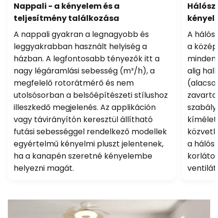
Nappali - a kényelem és a
Hálószo
teljesítmény találkozása
kényel
A nappali gyakran a legnagyobb és
A hálós
leggyakrabban használt helyiség a
a közép
házban. A legfontosabb tényezők itt a
mindene
nagy légáramlási sebesség (m³/h), a
alig ha
megfelelő rotorátmérő és nem
(alacso
utolsósorban a belsőépítészeti stílushoz
zavarta
illeszkedő megjelenés. Az applikáción
szabály
vagy távirányítón keresztül állítható
kímélet
futási sebességgel rendelkező modellek
közvetle
egyértelmű kényelmi pluszt jelentenek,
a hálós
ha a kanapén szeretné kényelembe
korlátoz
helyezni magát.
ventilát