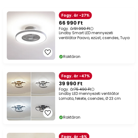
Fogy. ár -27%
66 990 Ft
Fogy. ár
91 990 Ft
Lindby Smart LED mennyezeti
ventilátor Paavo, ezüst, csendes, Tuya
Raktáron
Fogy. ár -47%
39 990 Ft
Fogy. ár
75 490 Ft
Lindby LED mennyezeti ventilátor
Lomata, fekete, csendes, Ø 23 cm
Raktáron
Fogy. ár -6%