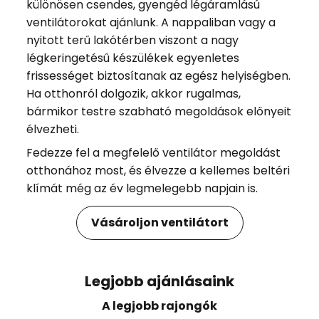
különösen csendes, gyengéd légáramlású
ventilátorokat ajánlunk. A nappaliban vagy a
nyitott terű lakótérben viszont a nagy
légkeringetésű készülékek egyenletes
frissességet biztosítanak az egész helyiségben.
Ha otthonról dolgozik, akkor rugalmas,
bármikor testre szabható megoldások előnyeit
élvezheti.
Fedezze fel a megfelelő ventilátor megoldást
otthonához most, és élvezze a kellemes beltéri
klímát még az év legmelegebb napjain is.
Vásároljon ventilátort
Legjobb ajánlásaink
A legjobb rajongók