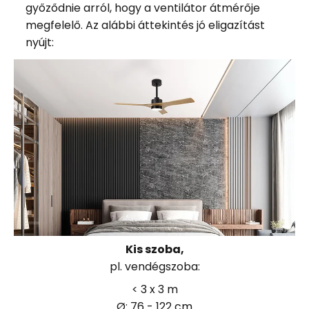
győződnie arról, hogy a ventilátor átmérője
megfelelő. Az alábbi áttekintés jó eligazítást
nyújt:
Kis szoba,
pl. vendégszoba:
< 3 x 3 m
Ø: 76 - 122 cm