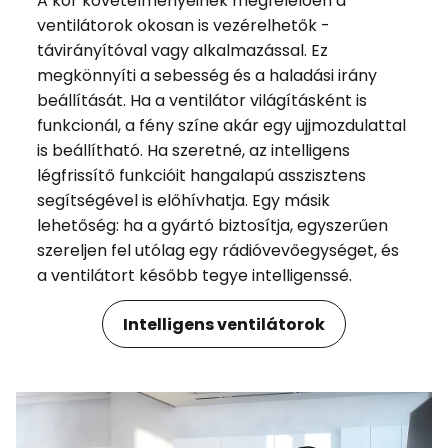
A kor követelményeinek megfelelően a
ventilátorok okosan is vezérelhetők -
távirányítóval vagy alkalmazással. Ez
megkönnyíti a sebesség és a haladási irány
beállítását. Ha a ventilátor világításként is
funkcionál, a fény színe akár egy ujjmozdulattal
is beállítható. Ha szeretné, az intelligens
légfrissítő funkcióit hangalapú asszisztens
segítségével is előhívhatja. Egy másik
lehetőség: ha a gyártó biztosítja, egyszerűen
szereljen fel utólag egy rádióvevőegységet, és
a ventilátort később tegye intelligenssé.
Intelligens ventilátorok