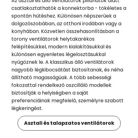
Az asztali és álló ventilátorok pillanatok alatt
csatlakoztathatók a konnektorba - tökéletes a
spontán hűtéshez. Különösen népszerűek a
dolgozószobában, az otthoni irodában vagy a
konyhában. Közvetlen összehasonlításban a
torony ventilátorok helytakarékos
felépítésükkel, modern kialakításukkal és
különösen egyenletes légelosztásukkal
nyűgöznek le. A klasszikus álló ventilátorok
nagyobb légkibocsátást biztosítanak, és néha
állítható magasságúak. A több sebességi
fokozattal rendelkező oszcilláló modellek
biztosítják a helyiségben a saját
preferenciáinak megfelelő, személyre szabott
légkeringést.
Asztali és talapzatos ventilátorok