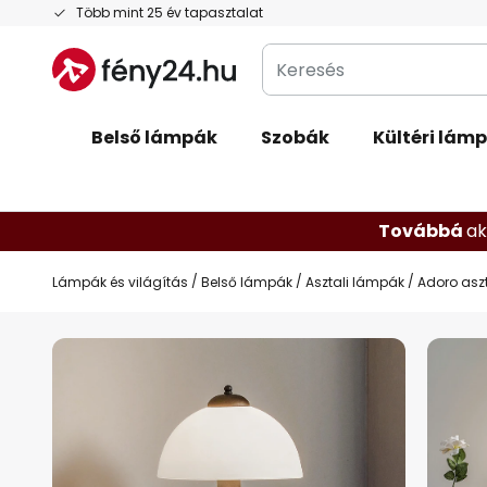
Ugrás
Több mint 25 év tapasztalat
a
Keresés
tartalomhoz
Belső lámpák
Szobák
Kültéri lám
Továbbá
ak
Lámpák és világítás
Belső lámpák
Asztali lámpák
Adoro aszt
Ugrás
a
képgaléria
végére