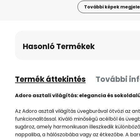
További képek megjele
Ugrás
a
képgaléria
elejére
Hasonló Termékek
Termék áttekintés
További in
Adoro asztali világítás: elegancia és sokoldal
Az Adoro asztali világítás üvegburával ötvözi az an
funkcionalitással. Kiváló minőségű acélból és üvegb
sugároz, amely harmonikusan illeszkedik különböző
nappaliba, a hálószobába vagy az étkezőbe. A bar