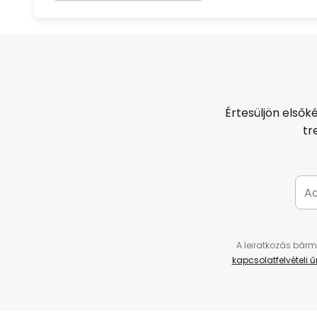
Értesüljön elsők
tr
A leiratkozás bárm
kapcsolatfelvételi 