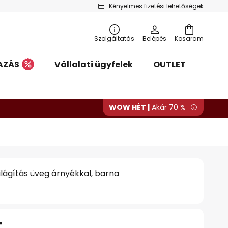
Kényelmes fizetési lehetőségek
Szolgáltatás
Belépés
Kosaram
AZÁS
Vállalati ügyfelek
OUTLET
WOW HÉT |
Akár 70 %
világítás üveg árnyékkal, barna
t