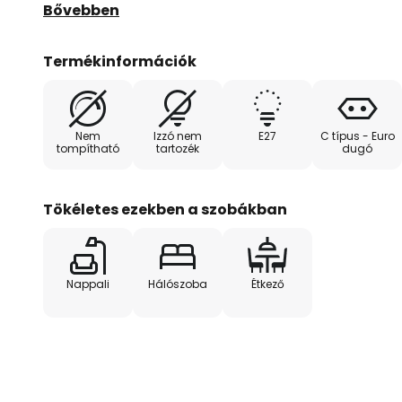
meleg és barátságos hangulatot kölcsönöz a világ
Bővebben
helyiséget felértékeli.
Termékinformációk
Az Adoro különleges jellemzője az eredete: a Mad
kivitelezést jelent. Ez a világítás nemcsak vizuális
kézművesség és a formatervezés iránti érzék kifeje
Nem
Izzó nem
E27
C típus - Euro
csak egy fényforrás – stílusos kiegészítő, amely m
tompítható
tartozék
dugó
hangulatot kölcsönöz.
Tökéletes ezekben a szobákban
Nappali
Hálószoba
Étkező