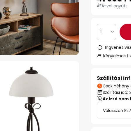
ÁFÁ-val együtt
1
Ingyenes vis
Kényelmes fi
Szállítási i
Csak néhány 
Szállítási id
Az izzó nem 
Válasszon E27