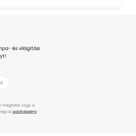
pa- és világítási
yt!
el
en megtalál, vagy a
 meg az
adatvédelmi