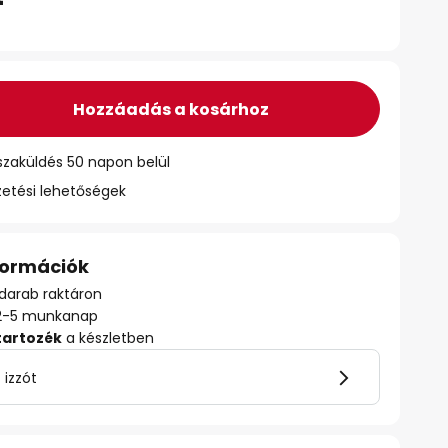
Hozzáadás a kosárhoz
szaküldés 50 napon belül
zetési lehetőségek
nformációk
darab raktáron
ő: 2-5 munkanap
tartozék
a készletben
 izzót