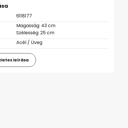
ása
6118177
Magasság: 43 cm
Szélesség: 25 cm
Acél / Üveg
letes leírása