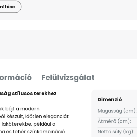
nítése
formáció
Felülvizsgálat
úság stílusos terekhez
Dimenzió
tik bájt a modern
Magasság (cm):
ől készült, időtlen eleganciát
Átmérő (cm):
 lakóterekbe, például a
na és fehér színkombináció
Nettó súly (kg):