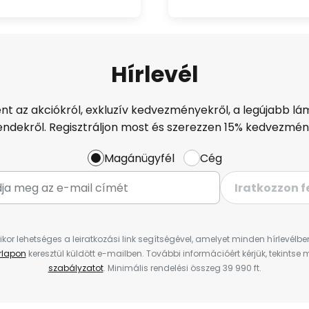
Hírlevél
ént az akciókról, exkluzív kedvezményekről, a legújabb lám
endekről. Regisztráljon most és szerezzen 15% kedvezmén
Magánügyfél
Cég
Iratkozzon f
ikor lehetséges a leiratkozási link segítségével, amelyet minden hírlevélb
űrlapon
keresztül küldött e-mailben. További információért kérjük, tekintse
szabályzatot
. Minimális rendelési összeg 39 990 ft.