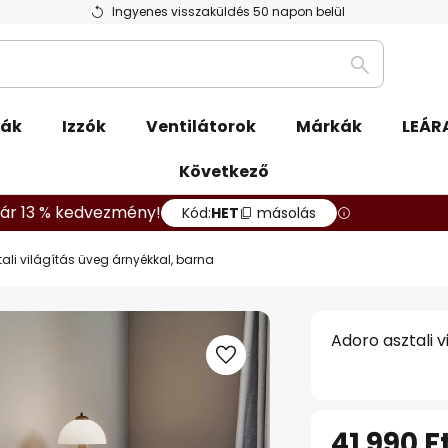
Ingyenes visszaküldés 50 napon belül
Keresés
pák
Izzók
Ventilátorok
Márkák
LEÁR
Következő
ár 13 % kedvezmény!
Kód:
HET
másolás
ali világítás üveg árnyékkal, barna
Adoro asztali 
41 990 F