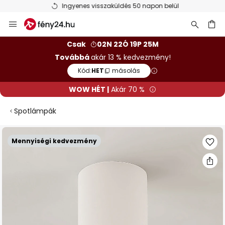
Ingyenes visszaküldés 50 napon belül
Ugrás
a
tartalomhoz
sés
Csak
02N 22Ó 19P 24M
Továbbá
akár 13 % kedvezmény!
Kód:
HET
másolás
WOW HÉT |
Akár 70 %
Spotlámpák
Ugrás
Mennyiségi kedvezmény
a
képgaléria
végére