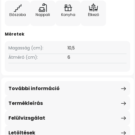
Előszoba
Nappali
Konyha
Étkező
Méretek
Magasság (cm):
10,5
Átmérő (cm):
6
További információ
Termékleírás
Felülvizsgálat
Letöltések