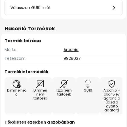
Válasszon GU10 izzót
Hasonló Termékek
Termék leírása
Márka:
Arcchio
Tételszám:
9928037
Termékinformációk
Dimmelhet
Dimmer
Izzó nem
GU10
Arcchio –
ő
nem
tartozék
akár 5 év
tartozék
garancia
(lásd a
gyártó
adatait)
Tökéletes ezekben a szobákban