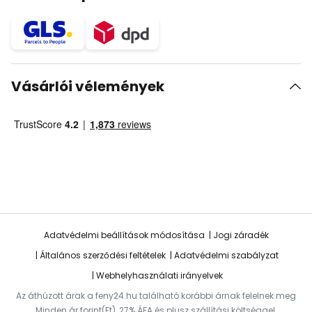
Vásárlói vélemények
Adatvédelmi beállítások módosítása
Jogi záradék
Általános szerződési feltételek
Adatvédelmi szabályzat
Webhelyhasználati irányelvek
Az áthúzott árak a feny24.hu található korábbi árnak felelnek meg
Minden ár forint(Ft), 27% ÁFA és plusz szállítási költséggel.