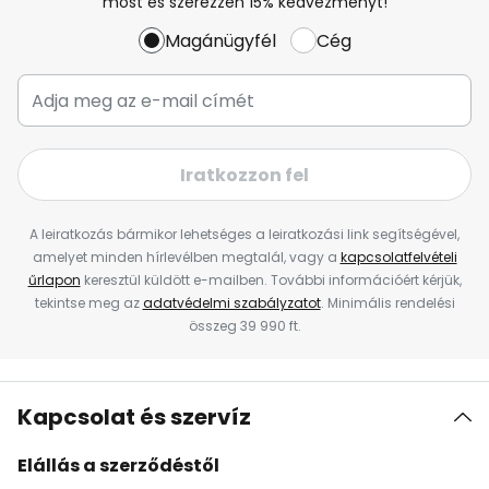
most és szerezzen 15% kedvezményt!
Magánügyfél
Cég
Iratkozzon fel
A leiratkozás bármikor lehetséges a leiratkozási link segítségével,
amelyet minden hírlevélben megtalál, vagy a
kapcsolatfelvételi
űrlapon
keresztül küldött e-mailben. További információért kérjük,
tekintse meg az
adatvédelmi szabályzatot
. Minimális rendelési
összeg 39 990 ft.
Kapcsolat és szervíz
Elállás a szerződéstől