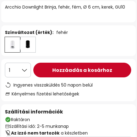
Arcchio Downlight Brinja, fehér, fém, Ø 6 cm, kerek, GU10
Színváltozat (érték):
fehér
Hozzáadás a kosárhoz
1
Ingyenes visszaküldés 50 napon belül
Kényelmes fizetési lehetőségek
Szállítási információk
Raktáron
Szállítási idő: 2-5 munkanap
Az izzó nem tartozék
a készletben