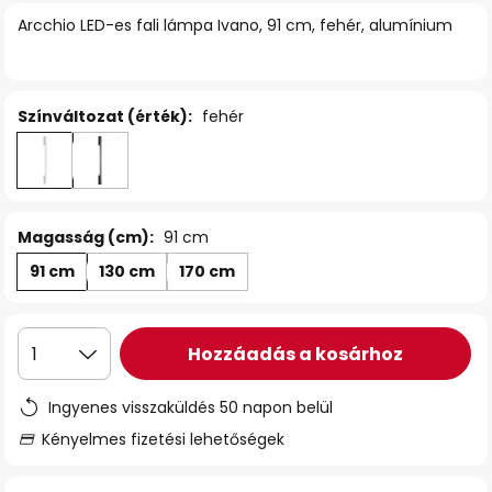
Arcchio LED-es fali lámpa Ivano, 91 cm, fehér, alumínium
Színváltozat (érték):
fehér
Magasság (cm):
91 cm
91 cm
130 cm
170 cm
Hozzáadás a kosárhoz
1
Ingyenes visszaküldés 50 napon belül
Kényelmes fizetési lehetőségek