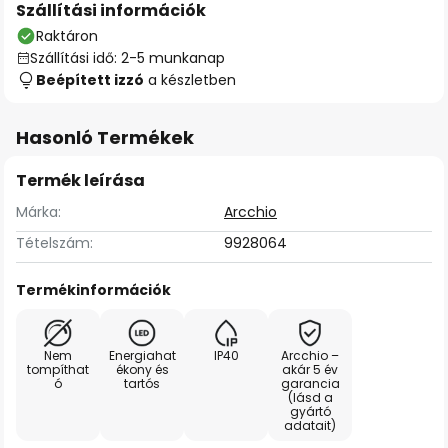
Szállítási információk
Raktáron
Szállítási idő: 2-5 munkanap
Beépített izzó
a készletben
Hasonló Termékek
Termék leírása
Márka:
Arcchio
Tételszám:
9928064
Termékinformációk
Nem
Energiahat
IP40
Arcchio –
tompíthat
ékony és
akár 5 év
ó
tartós
garancia
(lásd a
gyártó
adatait)