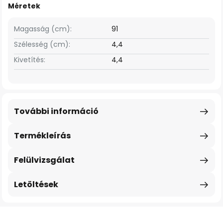
Méretek
Magasság (cm):
91
Szélesség (cm):
4,4
Kivetítés:
4,4
További információ
Termékleírás
Felülvizsgálat
Letöltések