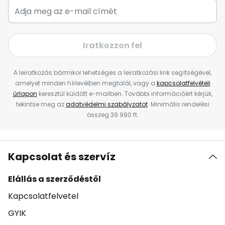
Iratkozzon fel
A leiratkozás bármikor lehetséges a leiratkozási link segítségével,
amelyet minden hírlevélben megtalál, vagy a
kapcsolatfelvételi
űrlapon
keresztül küldött e-mailben. További információért kérjük,
tekintse meg az
adatvédelmi szabályzatot
. Minimális rendelési
összeg 39 990 ft.
Kapcsolat és szervíz
Elállás a szerződéstől
Kapcsolatfelvetel
GYIK