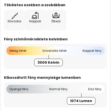
Tökéletes ezekben a szobákban
Előszoba
Nappali
Étkező
Fény színhőmérséklete kelvinben
Meleg fehér
Univerzális fehér
Nappali fény
3000 Kelvin
Kibocsátott fény mennyisége lumenben
Gyenge fény
Normál fény
Erős fény
1074 Lumen