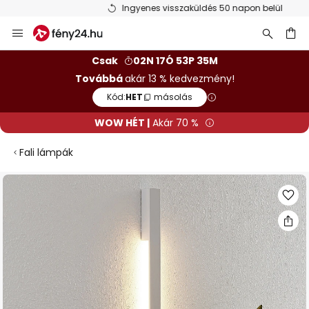
Ingyenes visszaküldés 50 napon belül
Ugrás
a
tartalomhoz
sés
Csak
02N 17Ó 53P 35M
Továbbá
akár 13 % kedvezmény!
Kód:
HET
másolás
WOW HÉT |
Akár 70 %
Fali lámpák
Ugrás
a
képgaléria
végére