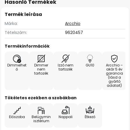
Hasonló Termékek
Termék leírása
Márka:
Arcchio
Tételszám:
9620457
Termékinformációk
Dimmelhet
Dimmer
Izzó nem
GU10
Arcchio –
ő
nem
tartozék
akár 5 év
tartozék
garancia
(lásd a
gyártó
adatait)
Tökéletes ezekben a szobákban
Előszoba
Belügymin
Nappali
Étkező
isztérium