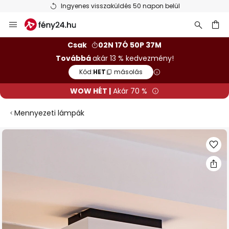
Ingyenes visszaküldés 50 napon belül
Ugrás
a
tartalomhoz
sés
Csak
02N 17Ó 50P 37M
Továbbá
akár 13 % kedvezmény!
Kód:
HET
másolás
WOW HÉT |
Akár 70 %
Mennyezeti lámpák
Ugrás
a
képgaléria
végére