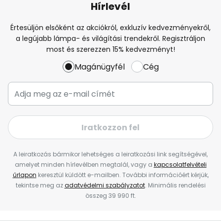
Hírlevél
Értesüljön elsőként az akciókról, exkluzív kedvezményekről,
a legújabb lámpa- és világítási trendekről. Regisztráljon
most és szerezzen 15% kedvezményt!
Magánügyfél
Cég
Iratkozzon fel
A leiratkozás bármikor lehetséges a leiratkozási link segítségével,
amelyet minden hírlevélben megtalál, vagy a
kapcsolatfelvételi
űrlapon
keresztül küldött e-mailben. További információért kérjük,
tekintse meg az
adatvédelmi szabályzatot
. Minimális rendelési
összeg 39 990 ft.