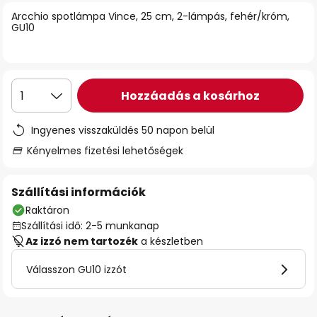
Arcchio spotlámpa Vince, 25 cm, 2-lámpás, fehér/króm,
GU10
Hozzáadás a kosárhoz
1
Ingyenes visszaküldés 50 napon belül
Kényelmes fizetési lehetőségek
Szállítási információk
Raktáron
Szállítási idő: 2-5 munkanap
Az izzó nem tartozék
a készletben
Válasszon GU10 izzót