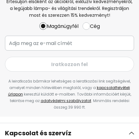
Értesüljön elsőként az akciókról, exkluzív kedvezményekről,
a legújabb lámpa- és világítási trendekről. Regisztráljon
most és szerezzen 15% kedvezményt!
Magánügyfél
Cég
Iratkozzon fel
A leiratkozás bármikor lehetséges a leiratkozási link segítségével,
amelyet minden hírlevélben megtalál, vagy a
kapcsolatfelvételi
űrlapon
keresztül küldött e-mailben. További információért kérjük,
tekintse meg az
adatvédelmi szabályzatot
. Minimális rendelési
összeg 39 990 ft.
Kapcsolat és szervíz