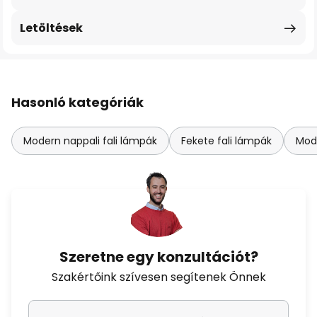
Letöltések
Hasonló kategóriák
Modern nappali fali lámpák
Fekete fali lámpák
Mode
Szeretne egy konzultációt?
Szakértőink szívesen segítenek Önnek