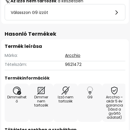
Az izzó nem tartozék
a készletben
Válasszon G9 izzót
Hasonló Termékek
Termék leírása
Márka:
Arcchio
Tételszám:
9621472
Termékinformációk
Dimmelhet
Dimmer
Izzó nem
G9
Arcchio –
ő
nem
tartozék
akár 5 év
tartozék
garancia
(lásd a
gyártó
adatait)
Tökéletes ezekben a szobákban