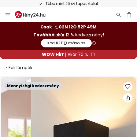
Több mint 25 év tapasztalat
Ugrás
a
tartalomhoz
sés
Csak
02N 12Ó 52P 48M
Továbbá
akár 13 % kedvezmény!
Kód:
HET
másolás
WOW HÉT |
Akár 70 %
Fali lámpák
Ugrás
Mennyiségi kedvezmény
a
képgaléria
végére