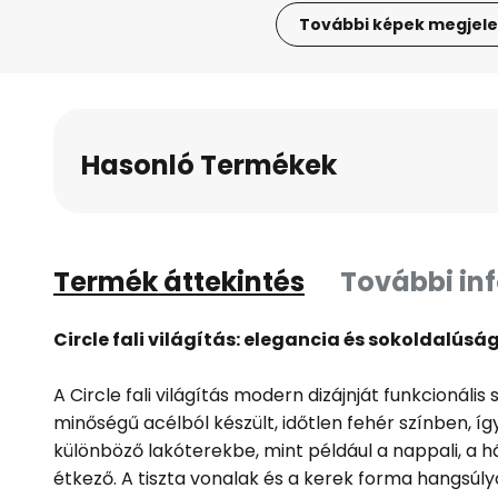
További képek megjele
Ugrás
a
képgaléria
elejére
Hasonló Termékek
Termék áttekintés
További in
Circle fali világítás: elegancia és sokoldalúsá
A Circle fali világítás modern dizájnját funkcionális 
minőségű acélból készült, időtlen fehér színben, íg
különböző lakóterekbe, mint például a nappali, a há
étkező. A tiszta vonalak és a kerek forma hangsúly