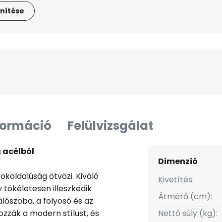
nítése
formáció
Felülvizsgálat
g acélból
Dimenzió
sokoldalúság ötvözi. Kiváló
Kivetítés:
y tökéletesen illeszkedik
Átmérő (cm):
lószoba, a folyosó és az
ozzák a modern stílust, és
Nettó súly (kg):