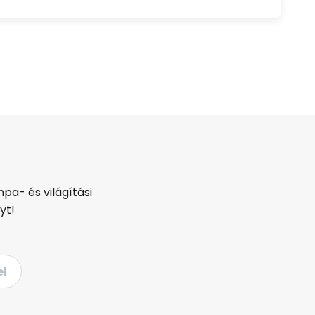
pa- és világítási
yt!
el