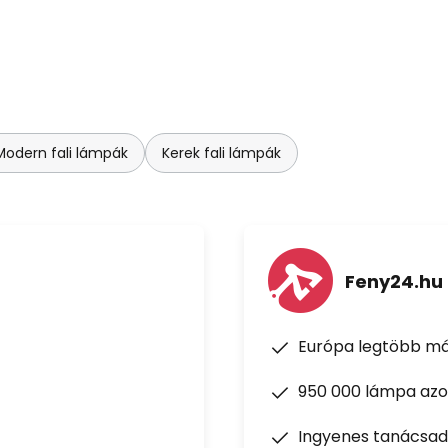
Modern fali lámpák
Kerek fali lámpák
Feny24.hu
Európa legtöbb má
950 000 lámpa azon
Ingyenes tanácsad