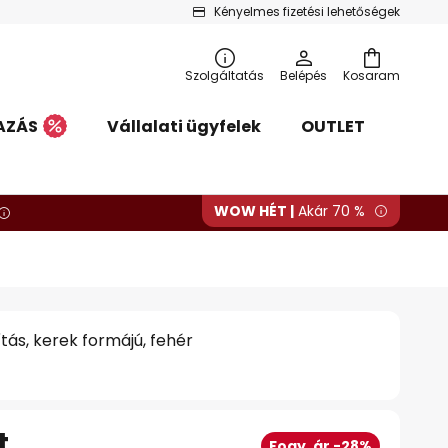
Kényelmes fizetési lehetőségek
Szolgáltatás
Belépés
Kosaram
AZÁS
Vállalati ügyfelek
OUTLET
WOW HÉT |
Akár 70 %
gítás, kerek formájú, fehér
t
Fogy. ár -28%