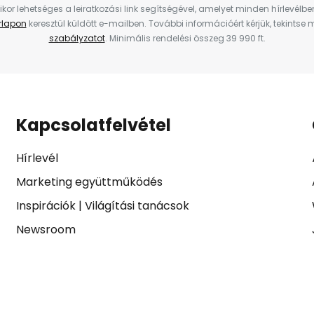
ikor lehetséges a leiratkozási link segítségével, amelyet minden hírlevélb
űrlapon
keresztül küldött e-mailben. További információért kérjük, tekintse
szabályzatot
. Minimális rendelési összeg 39 990 ft.
Kapcsolatfelvétel
Hírlevél
Marketing együttműködés
Inspirációk
|
Világítási tanácsok
Newsroom