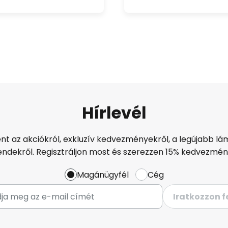
Hírlevél
ént az akciókról, exkluzív kedvezményekről, a legújabb lám
endekről. Regisztráljon most és szerezzen 15% kedvezmén
Magánügyfél
Cég
Iratkozzon f