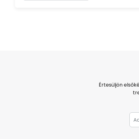
Értesüljön elsők
tr