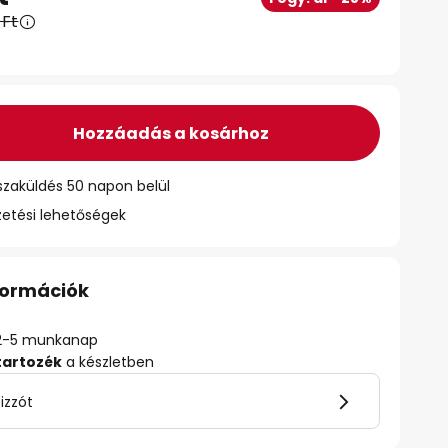
 Ft
Hozzáadás a kosárhoz
szaküldés 50 napon belül
zetési lehetőségek
nformációk
ő: 2-5 munkanap
tartozék
a készletben
izzót