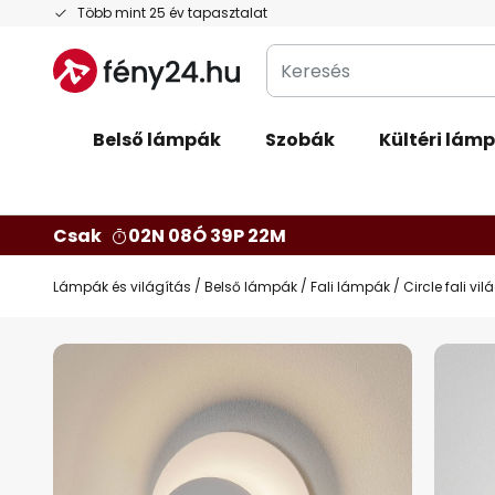
Ugrás
Több mint 25 év tapasztalat
a
Keresés
tartalomhoz
Belső lámpák
Szobák
Kültéri lám
Csak
02N 08Ó 39P 21M
Lámpák és világítás
Belső lámpák
Fali lámpák
Circle fali vil
Ugrás
a
képgaléria
végére