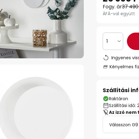
Fogy. ár
37 490
ÁFÁ-val együtt
1
Ingyenes vis
Kényelmes fi
Szállítási i
Raktáron
Szállítási id
Az izzó nem 
Válasszon G9 