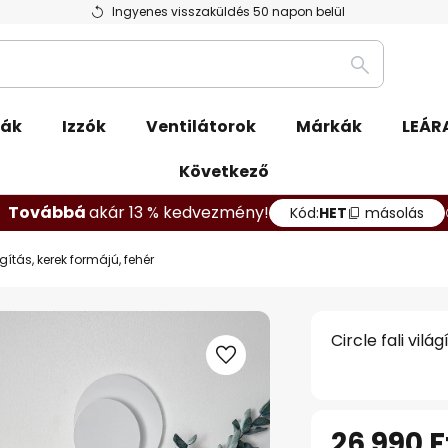
Ingyenes visszaküldés 50 napon belül
Keresés
pák
Izzók
Ventilátorok
Márkák
LEÁR
Következő
Továbbá
akár 13 % kedvezmény!
Kód:
HET
másolás
ágítás, kerek formájú, fehér
Circle fali vilá
26 990 F