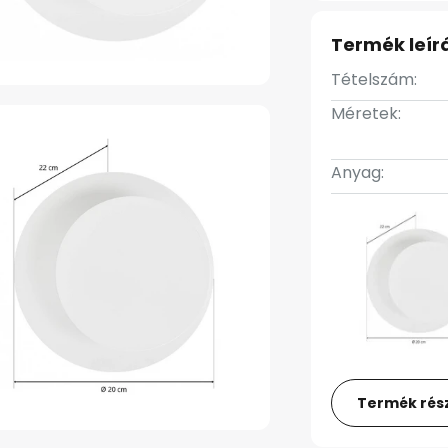
Termék leír
Tételszám:
Méretek:
Anyag:
Termék rész