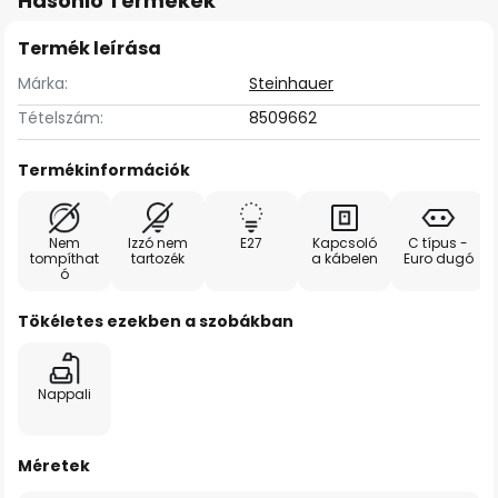
Hasonló Termékek
Termék leírása
Márka:
Steinhauer
Tételszám:
8509662
Termékinformációk
Nem
Izzó nem
E27
Kapcsoló
C típus -
tompíthat
tartozék
a kábelen
Euro dugó
ó
Tökéletes ezekben a szobákban
Nappali
Méretek