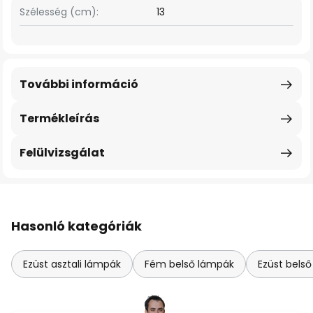
Szélesség (cm):
13
További információ
Termékleírás
Felülvizsgálat
Hasonló kategóriák
Ezüst asztali lámpák
Fém belső lámpák
Ezüst bels