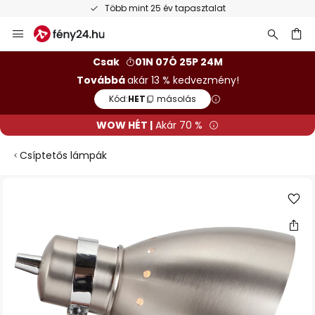
Több mint 25 év tapasztalat
Ugrás
a
tartalomhoz
sés
Csak
01N 07Ó 25P 23M
Továbbá
akár 13 % kedvezmény!
Kód:
HET
másolás
WOW HÉT |
Akár 70 %
Csíptetős lámpák
Ugrás
a
képgaléria
végére