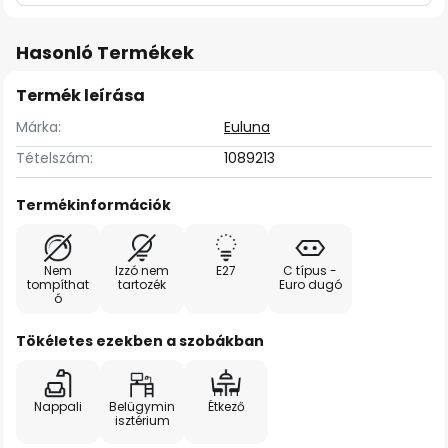
Hasonló Termékek
Termék leírása
Márka:
Euluna
Tételszám:
1089213
Termékinformációk
Nem
Izzó nem
E27
C típus -
tompíthat
tartozék
Euro dugó
ó
Tökéletes ezekben a szobákban
Nappali
Belügymin
Étkező
isztérium