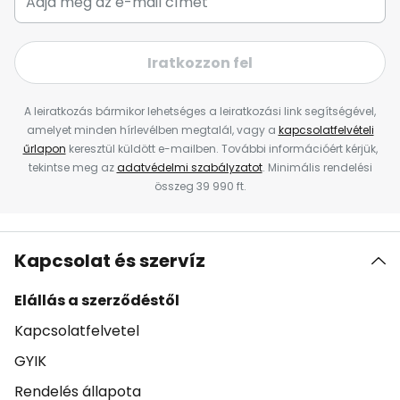
Iratkozzon fel
A leiratkozás bármikor lehetséges a leiratkozási link segítségével,
amelyet minden hírlevélben megtalál, vagy a
kapcsolatfelvételi
űrlapon
keresztül küldött e-mailben. További információért kérjük,
tekintse meg az
adatvédelmi szabályzatot
. Minimális rendelési
összeg 39 990 ft.
Kapcsolat és szervíz
Elállás a szerződéstől
Kapcsolatfelvetel
GYIK
Rendelés állapota