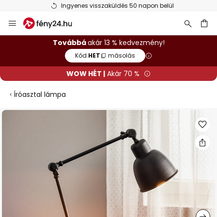
Ingyenes visszaküldés 50 napon belül
Ugrás
a
tartalomhoz
sés
Továbbá
akár 13 % kedvezmény!
Kód:
HET
másolás
WOW HÉT |
Akár 70 %
Íróasztal lámpa
Ugrás
a
képgaléria
végére