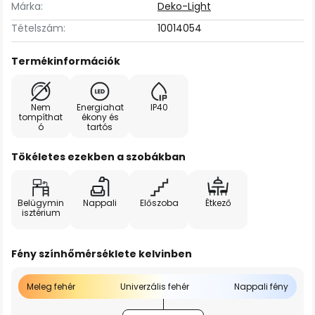
Márka:
Deko-Light
Tételszám:
10014054
Termékinformációk
Nem
Energiahat
IP40
tompíthat
ékony és
ó
tartós
Tökéletes ezekben a szobákban
Belügymin
Nappali
Előszoba
Étkező
isztérium
Fény színhőmérséklete kelvinben
Meleg fehér
Univerzális fehér
Nappali fény