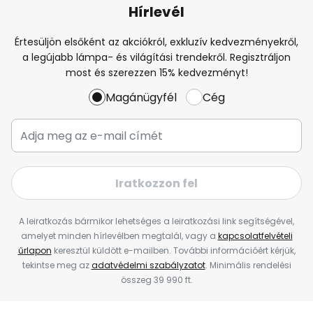
Hírlevél
Értesüljön elsőként az akciókról, exkluzív kedvezményekről,
a legújabb lámpa- és világítási trendekről. Regisztráljon
most és szerezzen 15% kedvezményt!
Magánügyfél
Cég
Iratkozzon fel
A leiratkozás bármikor lehetséges a leiratkozási link segítségével,
amelyet minden hírlevélben megtalál, vagy a
kapcsolatfelvételi
űrlapon
keresztül küldött e-mailben. További információért kérjük,
tekintse meg az
adatvédelmi szabályzatot
. Minimális rendelési
összeg 39 990 ft.