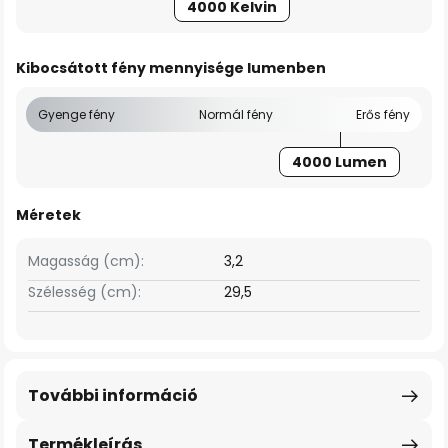
4000 Kelvin
Kibocsátott fény mennyisége lumenben
Gyenge fény
Normál fény
Erős fény
4000 Lumen
Méretek
Magasság (cm):
3,2
Szélesség (cm):
29,5
További információ
Termékleírás