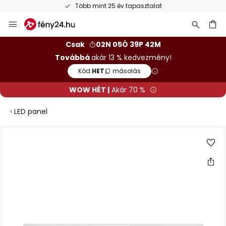
Több mint 25 év tapasztalat
Ugrás
a
tartalomhoz
sés
Csak
02N 05Ó 39P 42M
Továbbá
akár 13 % kedvezmény!
Kód:
HET
másolás
WOW HÉT |
Akár 70 %
LED panel
Ugrás
a
képgaléria
végére