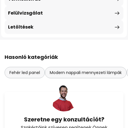
Felülvizsgálat
Letöltések
Hasonló kategóriák
Fehér led panel
Modern nappali mennyezeti lámpák
Szeretne egy konzultációt?
Szakértőink szívesen segítenek Önnek