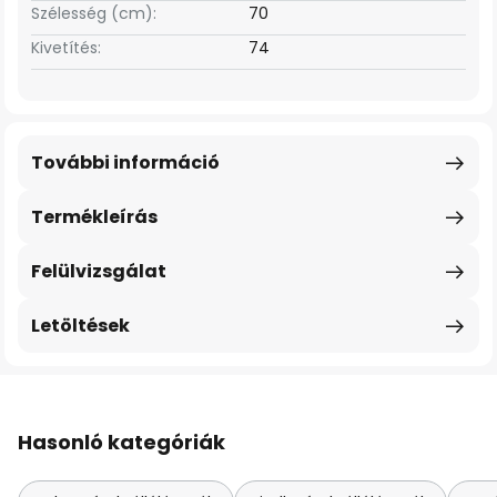
Szélesség (cm):
70
Kivetítés:
74
További információ
Termékleírás
Felülvizsgálat
Letöltések
Hasonló kategóriák