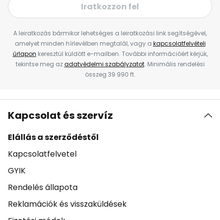
Iratkozzon fel
A leiratkozás bármikor lehetséges a leiratkozási link segítségével,
amelyet minden hírlevélben megtalál, vagy a
kapcsolatfelvételi
űrlapon
keresztül küldött e-mailben. További információért kérjük,
tekintse meg az
adatvédelmi szabályzatot
. Minimális rendelési
összeg 39 990 ft.
Kapcsolat és szervíz
Elállás a szerződéstől
Kapcsolatfelvetel
GYIK
Rendelés állapota
Reklamációk és visszaküldések