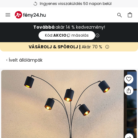
Ingyenes visszaküldés 50 napon belül
Ugrás
a
tartalomhoz
sés
Továbbá
akár 14 % kedvezmény!
Kód:
AKCIO
másolás
VÁSÁROLJ & SPÓROLJ |
Akár 70 %
Ívelt állólámpák
Ugrás
a
képgaléria
végére