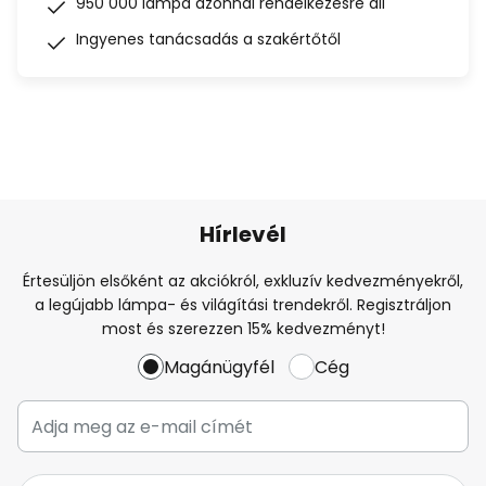
950 000 lámpa azonnal rendelkezésre áll
Ingyenes tanácsadás a szakértőtől
Hírlevél
Értesüljön elsőként az akciókról, exkluzív kedvezményekről,
a legújabb lámpa- és világítási trendekről. Regisztráljon
most és szerezzen 15% kedvezményt!
Magánügyfél
Cég