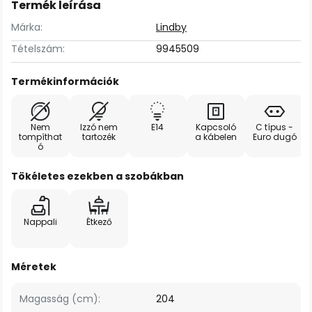
Termék leírása
Márka:
Lindby
Tételszám:
9945509
Termékinformációk
Nem
Izzó nem
E14
Kapcsoló
C típus -
tompíthat
tartozék
a kábelen
Euro dugó
ó
Tökéletes ezekben a szobákban
Nappali
Étkező
Méretek
Magasság (cm):
204