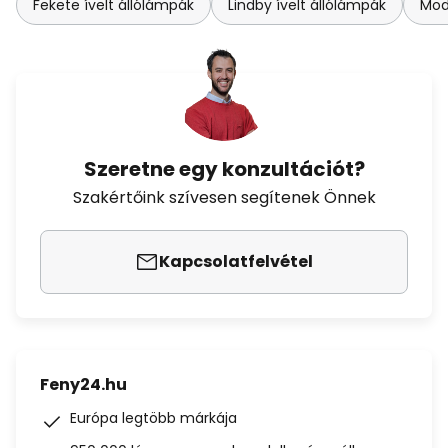
Fekete ívelt állólámpák
Lindby ívelt állólámpák
Mod
Szeretne egy konzultációt?
Szakértőink szívesen segítenek Önnek
Kapcsolatfelvétel
Feny24.hu
Európa legtöbb márkája