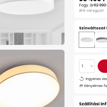
Fogy. ár
62 990
ÁFÁ-val együtt
Színváltozat 
1
Ingyenes vis
Kényelmes fi
Szállítási i