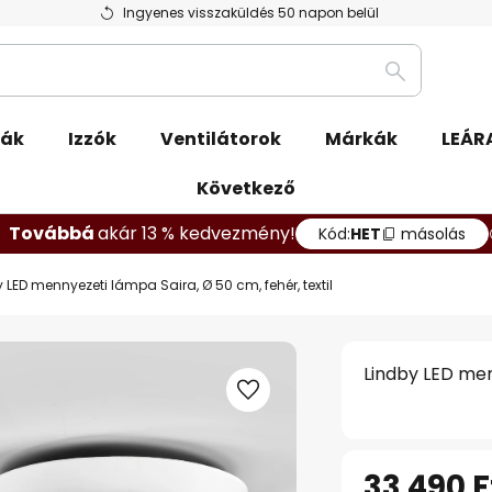
Ingyenes visszaküldés 50 napon belül
Keresés
pák
Izzók
Ventilátorok
Márkák
LEÁR
Következő
Továbbá
akár 13 % kedvezmény!
Kód:
HET
másolás
 LED mennyezeti lámpa Saira, Ø 50 cm, fehér, textil
Lindby LED men
33 490 F