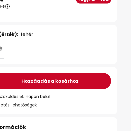
 Ft
(érték):
fehér
Hozzáadás a kosárhoz
szaküldés 50 napon belül
zetési lehetőségek
nformációk