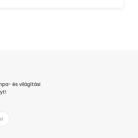
pa- és világítási
yt!
el