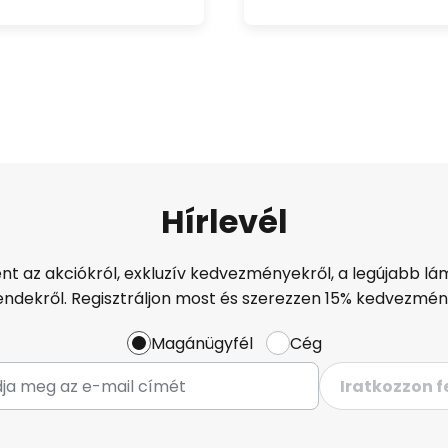
Hírlevél
ént az akciókról, exkluzív kedvezményekről, a legújabb lám
endekről. Regisztráljon most és szerezzen 15% kedvezmén
Magánügyfél
Cég
Iratkozzon f