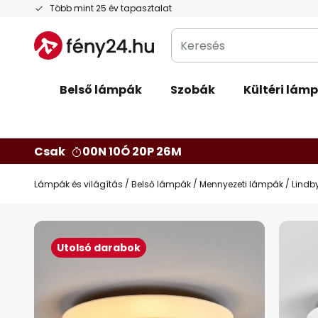
Ugrás
Több mint 25 év tapasztalat
a
Keresés
tartalomhoz
Belső lámpák
Szobák
Kültéri lám
Csak
00N 10Ó 20P 25M
Lámpák és világítás
Belső lámpák
Mennyezeti lámpák
Lindby
Ugrás
a
Utolsó darabok
képgaléria
végére