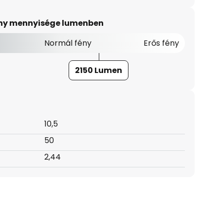
ény mennyisége lumenben
Normál fény
Erős fény
2150 Lumen
10,5
50
2,44