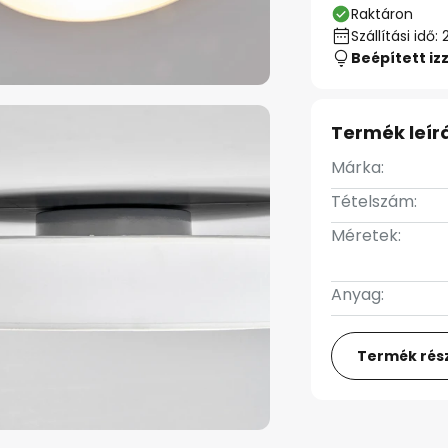
Raktáron
Szállítási id
Beépített iz
Termék leír
Márka:
Tételszám:
Méretek:
Anyag:
Termék rész