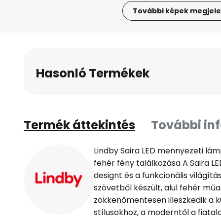
További képek megjele
Ugrás
a
képgaléria
elejére
Hasonló Termékek
Termék áttekintés
További in
Lindby Saira LED mennyezeti lám
fehér fény találkozása A Saira 
designt és a funkcionális világítá
szövetből készült, alul fehér műa
zökkenőmentesen illeszkedik a 
stílusokhoz, a moderntől a fiatalo