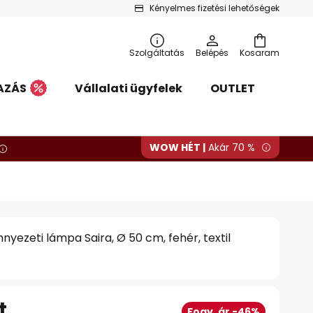
Kényelmes fizetési lehetőségek
Szolgáltatás
Belépés
Kosaram
AZÁS
Vállalati ügyfelek
OUTLET
WOW HÉT |
Akár 70 %
nyezeti lámpa Saira, Ø 50 cm, fehér, textil
t
Fogy. ár -46%