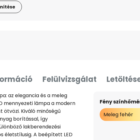
nítése
formáció
Felülvizsgálat
Letöltés
pa: az elegancia és a meleg
Fény színhőmér
LED mennyezeti lámpa a modern
st ötvözi. Kiváló minőségű
Meleg fehér
nyag borítással, így
különböző lakberendezési
s életstílusig. A beépített LED