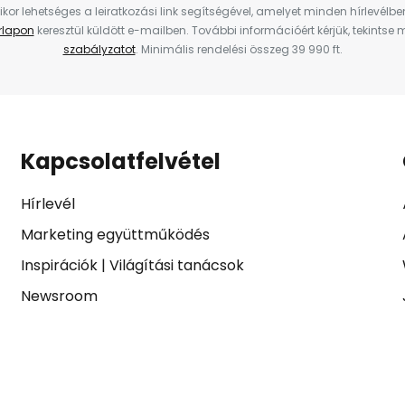
ikor lehetséges a leiratkozási link segítségével, amelyet minden hírlevélb
űrlapon
keresztül küldött e-mailben. További információért kérjük, tekintse
szabályzatot
. Minimális rendelési összeg 39 990 ft.
Kapcsolatfelvétel
Hírlevél
Marketing együttműködés
Inspirációk
|
Világítási tanácsok
Newsroom