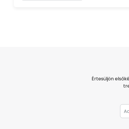
Értesüljön elsők
tr