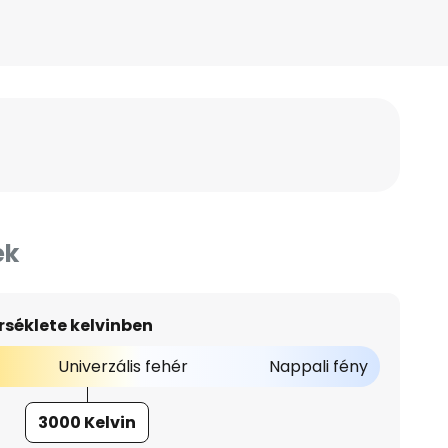
ek
séklete kelvinben
Univerzális fehér
Nappali fény
3000 Kelvin