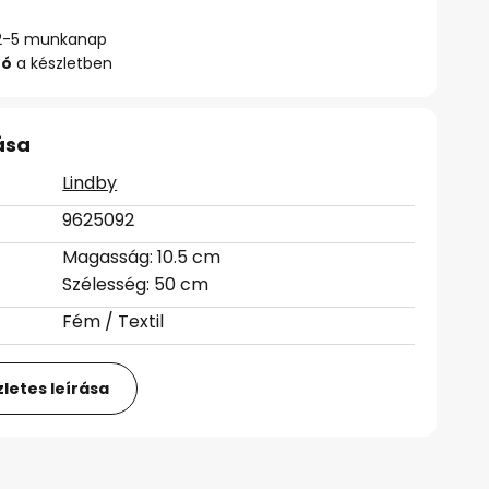
ő: 2-5 munkanap
zó
a készletben
ása
Lindby
9625092
Magasság: 10.5 cm
Szélesség: 50 cm
Fém / Textil
letes leírása