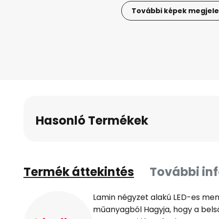
További képek megjele
Ugrás
a
képgaléria
elejére
Hasonló Termékek
Termék áttekintés
További in
Lamin négyzet alakú LED-es men
műanyagból Hagyja, hogy a belső