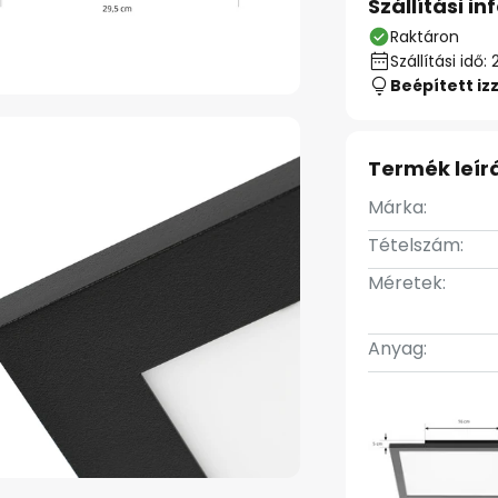
Szállítási i
Raktáron
Szállítási id
Beépített iz
Termék leír
Márka:
Tételszám:
Méretek:
Anyag: