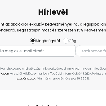
Hírlevél
ént az akciókról, exkluzív kedvezményekről, a legújabb lám
endekről. Regisztráljon most és szerezzen 15% kedvezmén
Magánügyfél
Cég
Iratkozzon f
ikor lehetséges a leiratkozási link segítségével, amelyet minden hírlevélb
űrlapon
keresztül küldött e-mailben. További információért kérjük, tekintse
szabályzatot
. Minimális rendelési összeg 39 990 ft.