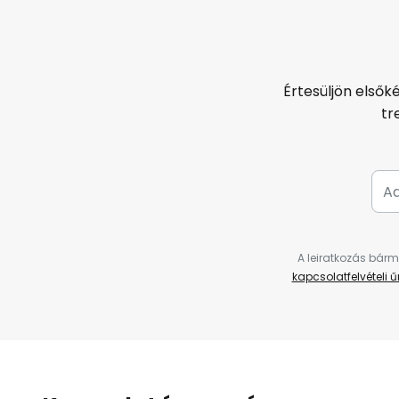
Értesüljön elsők
tr
A leiratkozás bárm
kapcsolatfelvételi 