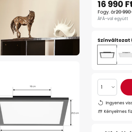
16 990 F
Fogy. ár
20 990
ÁFÁ-val együtt
Színváltozat 
1
Ingyenes vis
Kényelmes fi