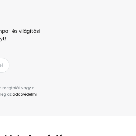
pa- és világítási
yt!
el
en megtalál, vagy a
 meg az
adatvédelmi