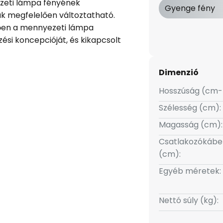
zeti lámpa fényének
Gyenge fény
k megfelelően változtatható.
tően a mennyezeti lámpa
ési koncepcióját, és kikapcsolt
A fényerőszabályozási
ányítóval is létrehozhatja
Dimenzió
tvilágítását. A lámpa a
s kikapcsolható. A Lindby márka
Hosszúság (cm-
s jellemzője egyesül ebben a
Szélesség (cm):
n készült. Bármely lakótérnek
Magasság (cm):
enül attól, hogy milyen stílusú
kedő megjelenésének
Csatlakozókábe
rmilyen környezettel
(cm):
ve. Ezzel a lámpával garantált
Egyéb méretek:
Nettó súly (kg):