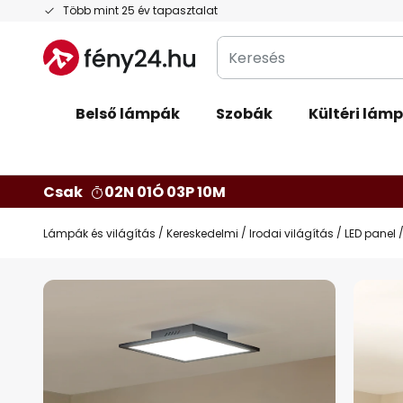
Ugrás
Több mint 25 év tapasztalat
a
Keresés
tartalomhoz
Belső lámpák
Szobák
Kültéri lám
Csak
02N 01Ó 03P 09M
Lámpák és világítás
Kereskedelmi
Irodai világítás
LED panel
Ugrás
a
képgaléria
végére