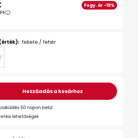
t
Fogy. ár -19%
 Ft
(érték):
fekete / fehér
Hozzáadás a kosárhoz
szaküldés 50 napon belül
zetési lehetőségek