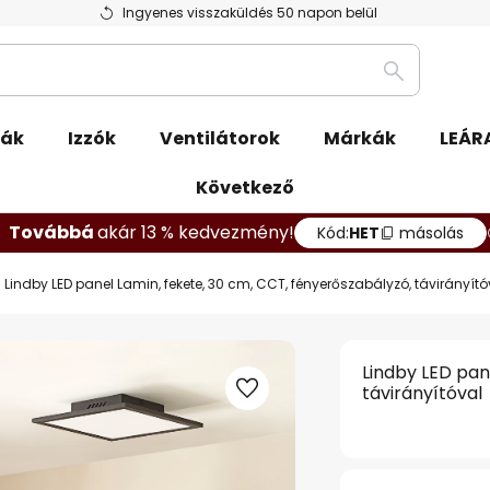
Ingyenes visszaküldés 50 napon belül
Keresés
pák
Izzók
Ventilátorok
Márkák
LEÁR
Következő
Továbbá
akár 13 % kedvezmény!
Kód:
HET
másolás
Lindby LED panel Lamin, fekete, 30 cm, CCT, fényerőszabályzó, távirányító
Lindby LED pan
távirányítóval