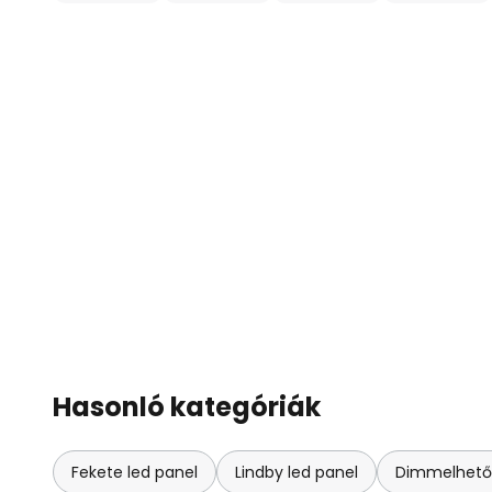
Hasonló kategóriák
Fekete led panel
Lindby led panel
Dimmelhető 