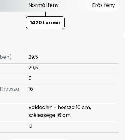
Normál fény
Erős fény
1420 Lumen
ben):
29,5
29,5
5
l hossza
16
Baldachin - hossza 16 cm,
szélessége 16 cm
1,1