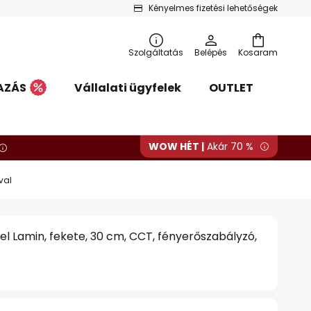
Kényelmes fizetési lehetőségek
Szolgáltatás
Belépés
Kosaram
AZÁS
Vállalati ügyfelek
OUTLET
WOW HÉT |
Akár 70 %
val
el Lamin, fekete, 30 cm, CCT, fényerőszabályzó,