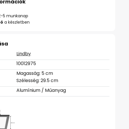
nformációk
ő: 2-5 munkanap
zó
a készletben
ása
Lindby
10012975
Magasság: 5 cm
Szélesség: 29.5 cm
Alumínium / Műanyag