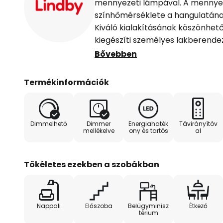
mennyezeti lámpával. A mennye
színhőmérséklete a hangulatána
Kiváló kialakításának köszönhe
kiegészíti személyes lakberendez
állapotban is remek dekoráció. 
Bővebben
lehetőségnek köszönhetően távir
saját, személyre szabott hangula
Termékinformációk
távirányítóval egyszerűen be- é
összes tulajdonsága és különlege
lámpában. A lámpa fekete színbe
Dimmelhető
Dimmer
Energiahaték
Távirányítóv
nagyszerű színfoltja lesz, függetl
mellékelve
ony és tartós
al
bútorokkal kombináljuk. Kiemel
köszönhetően a lámpa szinte bá
harmonizál, jó hangulatot teremt
Tökéletes ezekben a szobákban
a hangulatos lakókörnyezet.
Nappali
Előszoba
Belügyminisz
Étkező
térium