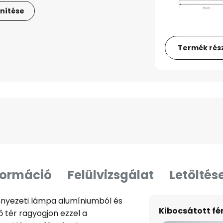
nítése
Termék rész
formáció
Felülvizsgálat
Letöltés
nyezeti lámpa alumíniumból és
Kibocsátott f
 tér ragyogjon ezzel a