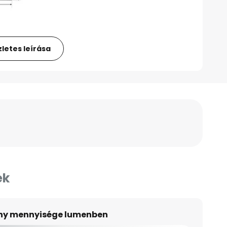
letes leírása
ek
ény mennyisége lumenben