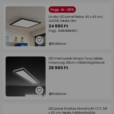
Fogy. ár -25%
Lindby LED panel Nelios, 40 x 40 cm,
4,000K, fekete, fém
24 990 Ft
Fogy. ár
33 490 Ft
Raktáron
LED mennyezeti lámpa Tava, fekete,
műanyag, 98cm, háttérvilágítással
28 990 Ft
Raktáron
LED panel Shallow távirányító CCT, 58
x 20 cm, fekete, háttérvilágítás