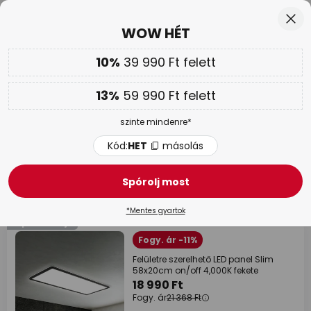
Ingyenes visszaküldés 50 napon belül
Ugrás
Bez
WOW HÉT
a
tartalomhoz
sés
10%
39 990 Ft felett
Csak
00N 20Ó 25P 46M
Továbbá
akár 13 % kedvezmény!
13%
59 990 Ft felett
Kód:
HET
másolás
szinte mindenre*
WOW HÉT |
Akár 70 %
Kód:
HET
másolás
Fekete led panel
Spórolj most
58 tételek
Szűrő
1
*Mentes gyartok
Szponzorálja
Fogy. ár -11%
Felületre szerelhető LED panel Slim
58x20cm on/off 4,000K fekete
18 990 Ft
Fogy. ár
21 368 Ft