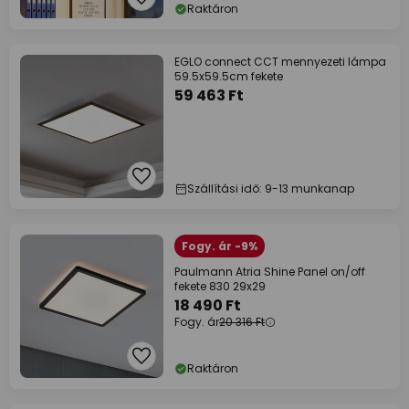
Raktáron
EGLO connect CCT mennyezeti lámpa
59.5x59.5cm fekete
59 463 Ft
Szállítási idő: 9-13 munkanap
Fogy. ár -9%
Paulmann Atria Shine Panel on/off
fekete 830 29x29
18 490 Ft
Fogy. ár
20 316 Ft
Raktáron