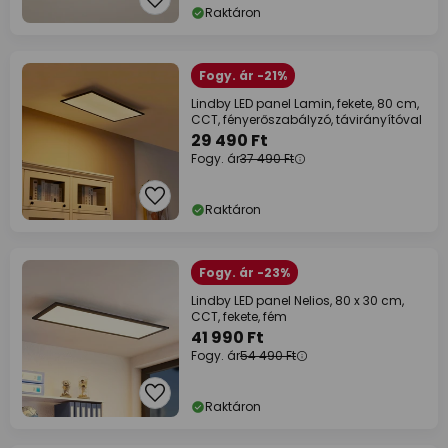
Raktáron
Fogy. ár -21%
Lindby LED panel Lamin, fekete, 80 cm,
CCT, fényerőszabályzó, távirányítóval
29 490 Ft
Fogy. ár
37 490 Ft
Raktáron
Fogy. ár -23%
Lindby LED panel Nelios, 80 x 30 cm,
CCT, fekete, fém
41 990 Ft
Fogy. ár
54 490 Ft
Raktáron