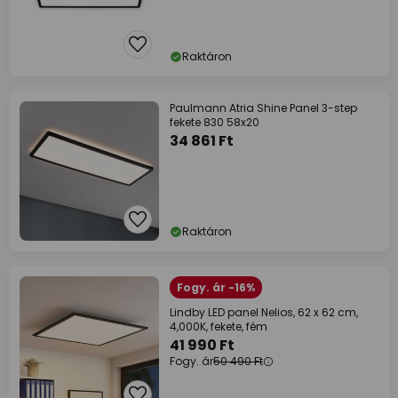
Raktáron
Paulmann Atria Shine Panel 3-step
fekete 830 58x20
34 861 Ft
Raktáron
Fogy. ár -16%
Lindby LED panel Nelios, 62 x 62 cm,
4,000K, fekete, fém
41 990 Ft
Fogy. ár
50 490 Ft