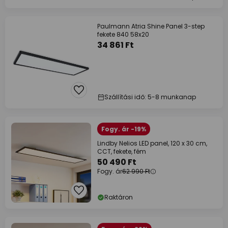
Paulmann Atria Shine Panel 3-step
fekete 840 58x20
34 861 Ft
Szállítási idő: 5-8 munkanap
Fogy. ár -19%
Lindby Nelios LED panel, 120 x 30 cm,
CCT, fekete, fém
50 490 Ft
Fogy. ár
62 990 Ft
Raktáron