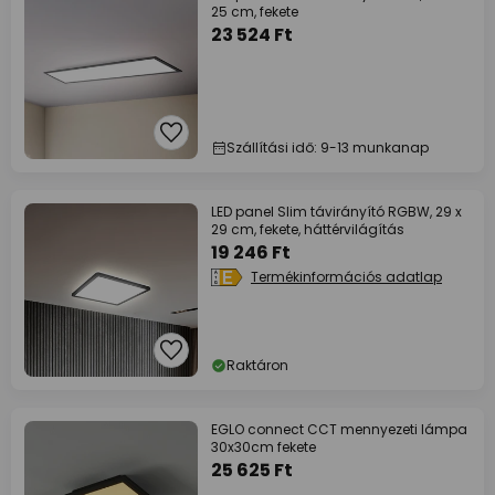
25 cm, fekete
23 524 Ft
Szállítási idő: 9-13 munkanap
LED panel Slim távirányító RGBW, 29 x
29 cm, fekete, háttérvilágítás
19 246 Ft
Termékinformációs adatlap
Raktáron
EGLO connect CCT mennyezeti lámpa
30x30cm fekete
25 625 Ft