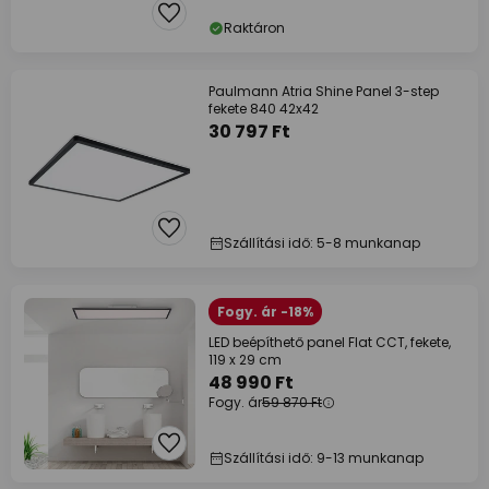
Raktáron
Paulmann Atria Shine Panel 3-step
fekete 840 42x42
30 797 Ft
Szállítási idő: 5-8 munkanap
Fogy. ár -18%
LED beépíthető panel Flat CCT, fekete,
119 x 29 cm
48 990 Ft
Fogy. ár
59 870 Ft
Szállítási idő: 9-13 munkanap