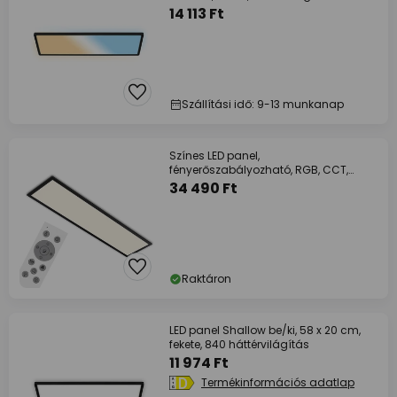
14 113 Ft
Szállítási idő: 9-13 munkanap
Színes LED panel,
fényerőszabályozható, RGB, CCT,
100x25cm
34 490 Ft
Raktáron
LED panel Shallow be/ki, 58 x 20 cm,
fekete, 840 háttérvilágítás
11 974 Ft
Termékinformációs adatlap