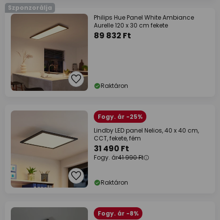
Szponzorálja
Philips Hue Panel White Ambiance
Aurelle 120 x 30 cm fekete
89 832 Ft
Raktáron
Fogy. ár -25%
Lindby LED panel Nelios, 40 x 40 cm,
CCT, fekete, fém
31 490 Ft
Fogy. ár
41 990 Ft
Raktáron
Fogy. ár -8%