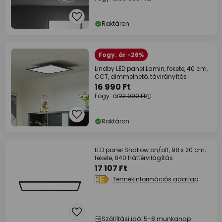
Raktáron
Fogy. ár -26%
Lindby LED panel Lamin, fekete, 40 cm,
CCT, dimmelhető, távirányítós
16 990 Ft
Fogy. ár
22 990 Ft
Raktáron
LED panel Shallow on/off, 98 x 20 cm,
fekete, 840 háttérvilágítás
17 107 Ft
Termékinformációs adatlap
Szállítási idő: 5-8 munkanap