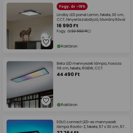
Fogy. ár -19%
Lindby LED panel Lamin, fekete, 30 cm,
CCT, fényerőszabályzó, távirányítóval
16 990 Ft
Fogy. ár
20 990 Ft
Raktáron
Beta LED mennyezeti lámpa, hossza
119 cm, fekete, RGBW, CCT
44 490 Ft
Raktáron
EGLO connect LED-es mennyezeti
lámpa Rovito-Z, fekete, 57 x 30 cm, 57
x 30 cm
27 764 Ft