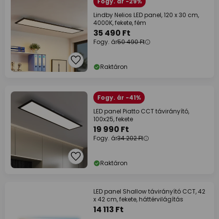
Fogy. ár -29%
Lindby Nelios LED panel, 120 x 30 cm,
4000K, fekete, fém
35 490 Ft
Fogy. ár
50 490 Ft
Raktáron
Fogy. ár -41%
LED panel Piatto CCT távirányító,
100x25, fekete
19 990 Ft
Fogy. ár
34 202 Ft
Raktáron
LED panel Shallow távirányító CCT, 42
x 42 cm, fekete, háttérvilágítás
14 113 Ft