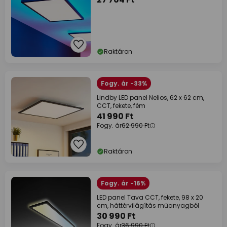
Raktáron
Fogy. ár -33%
Lindby LED panel Nelios, 62 x 62 cm,
CCT, fekete, fém
41 990 Ft
Fogy. ár
62 990 Ft
Raktáron
Fogy. ár -16%
LED panel Tava CCT, fekete, 98 x 20
cm, háttérvilágítás műanyagból
30 990 Ft
Fogy. ár
36 990 Ft