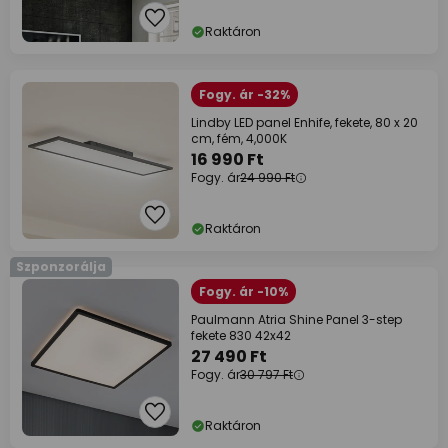
Raktáron
Fogy. ár -32%
Lindby LED panel Enhife, fekete, 80 x 20
cm, fém, 4,000K
16 990 Ft
Fogy. ár
24 990 Ft
Raktáron
Szponzorálja
Fogy. ár -10%
Paulmann Atria Shine Panel 3-step
fekete 830 42x42
27 490 Ft
Fogy. ár
30 797 Ft
Raktáron