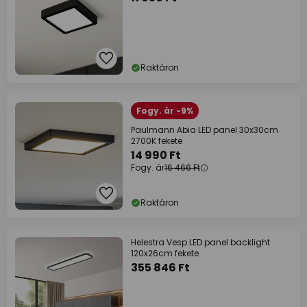
Raktáron
Fogy. ár -9%
Paulmann Abia LED panel 30x30cm
2700K fekete
14 990 Ft
Fogy. ár
16 466 Ft
Raktáron
Helestra Vesp LED panel backlight
120x26cm fekete
355 846 Ft