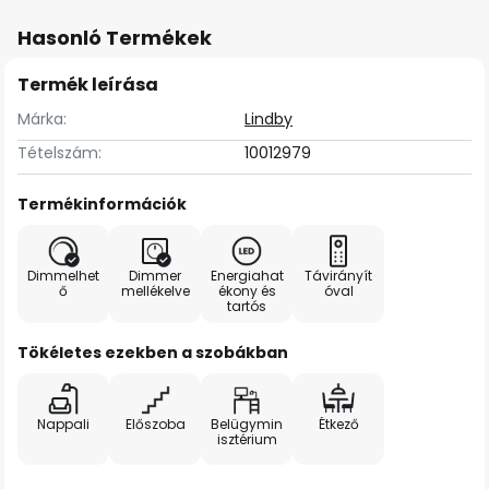
Hasonló Termékek
Termék leírása
Márka:
Lindby
Tételszám:
10012979
Termékinformációk
Dimmelhet
Dimmer
Energiahat
Távirányít
ő
mellékelve
ékony és
óval
tartós
Tökéletes ezekben a szobákban
Nappali
Előszoba
Belügymin
Étkező
isztérium