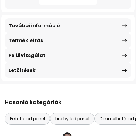
További információ
Termékleírás
Felülvizsgálat
Letöltések
Hasonló kategóriák
Fekete led panel
Lindby led panel
Dimmelhető led 