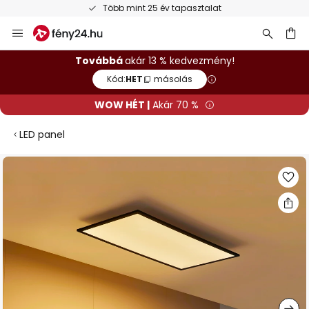
Több mint 25 év tapasztalat
Ugrás
a
tartalomhoz
sés
Továbbá
akár 13 % kedvezmény!
Kód:
HET
másolás
WOW HÉT |
Akár 70 %
LED panel
Ugrás
a
képgaléria
végére