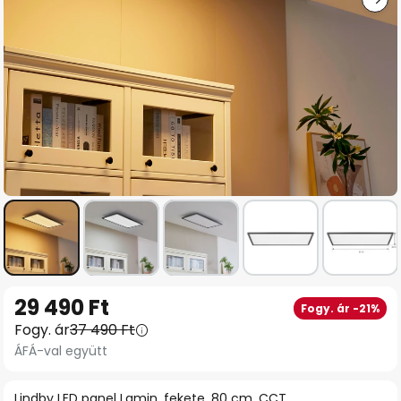
Ugrás
29 490 Ft
Fogy. ár -21%
a
Fogy. ár
37 490 Ft
képgaléria
ÁFÁ-val együtt
elejére
Lindby LED panel Lamin, fekete, 80 cm, CCT,