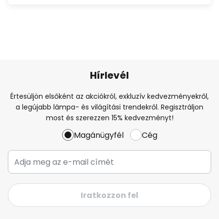
Hírlevél
Értesüljön elsőként az akciókról, exkluzív kedvezményekről,
a legújabb lámpa- és világítási trendekről. Regisztráljon
most és szerezzen 15% kedvezményt!
Magánügyfél
Cég
Iratkozzon fel