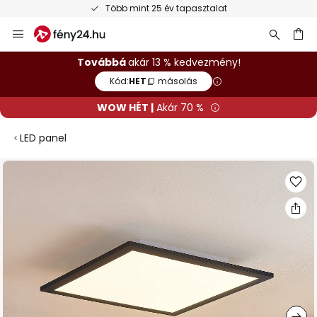
Több mint 25 év tapasztalat
Ingye
Ugrás
a
tartalomhoz
sés
Továbbá
akár 13 % kedvezmény!
Kód:
HET
másolás
WOW HÉT |
Akár 70 %
LED panel
Ugrás
a
képgaléria
végére