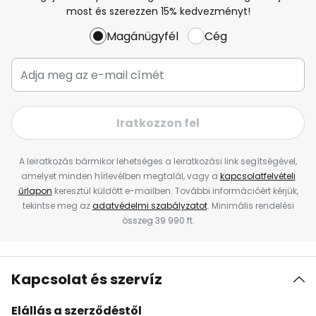
most és szerezzen 15% kedvezményt!
Magánügyfél
Cég
Iratkozzon fel
A leiratkozás bármikor lehetséges a leiratkozási link segítségével,
amelyet minden hírlevélben megtalál, vagy a
kapcsolatfelvételi
űrlapon
keresztül küldött e-mailben. További információért kérjük,
tekintse meg az
adatvédelmi szabályzatot
. Minimális rendelési
összeg 39 990 ft.
Kapcsolat és szervíz
Elállás a szerződéstől