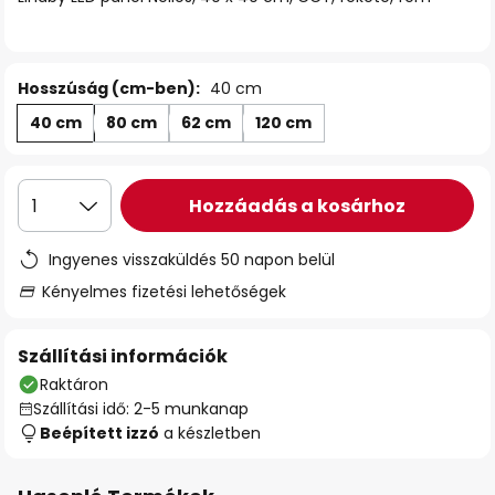
Hosszúság (cm-ben):
40 cm
40 cm
80 cm
62 cm
120 cm
Hozzáadás a kosárhoz
1
Ingyenes visszaküldés 50 napon belül
Kényelmes fizetési lehetőségek
Szállítási információk
Raktáron
Szállítási idő: 2-5 munkanap
Beépített izzó
a készletben