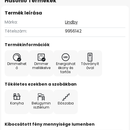
Hasonló Termékek
Termék leírása
Márka:
Lindby
Tételszám:
9956142
Termékinformációk
Dimmelhet
Dimmer
Energiahat
Távirányít
ő
mellékelve
ékony és
óval
tartós
Tökéletes ezekben a szobákban
Konyha
Belügymin
Előszoba
isztérium
Kibocsátott fény mennyisége lumenben