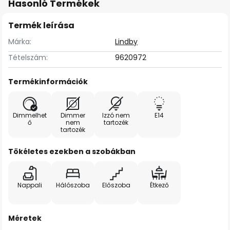
Hasonló Termékek
Termék leírása
Márka:
Lindby
Tételszám:
9620972
Termékinformációk
Dimmelhet
Dimmer
Izzó nem
E14
ő
nem
tartozék
tartozék
Tökéletes ezekben a szobákban
Nappali
Hálószoba
Előszoba
Étkező
Méretek