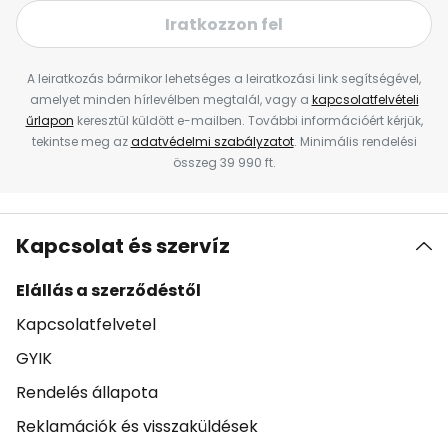
Iratkozzon fel
A leiratkozás bármikor lehetséges a leiratkozási link segítségével,
amelyet minden hírlevélben megtalál, vagy a
kapcsolatfelvételi
űrlapon
keresztül küldött e-mailben. További információért kérjük,
tekintse meg az
adatvédelmi szabályzatot
. Minimális rendelési
összeg 39 990 ft.
Kapcsolat és szervíz
Elállás a szerződéstől
Kapcsolatfelvetel
GYIK
Rendelés állapota
Reklamációk és visszaküldések