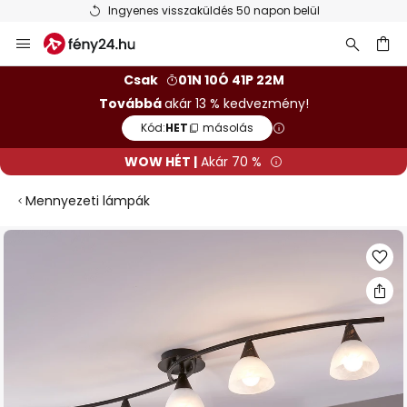
Ingyenes visszaküldés 50 napon belül
Ugrás
a
tartalomhoz
sés
Csak
01N 10Ó 41P 22M
Továbbá
akár 13 % kedvezmény!
Kód:
HET
másolás
WOW HÉT |
Akár 70 %
Mennyezeti lámpák
Ugrás
a
képgaléria
végére