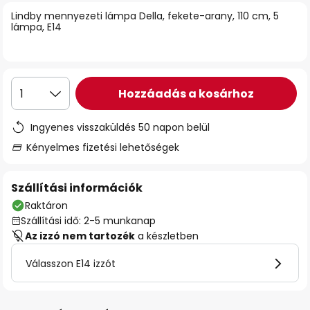
Lindby mennyezeti lámpa Della, fekete-arany, 110 cm, 5
lámpa, E14
Hozzáadás a kosárhoz
1
Ingyenes visszaküldés 50 napon belül
Kényelmes fizetési lehetőségek
Szállítási információk
Raktáron
Szállítási idő: 2-5 munkanap
Az izzó nem tartozék
a készletben
Válasszon E14 izzót