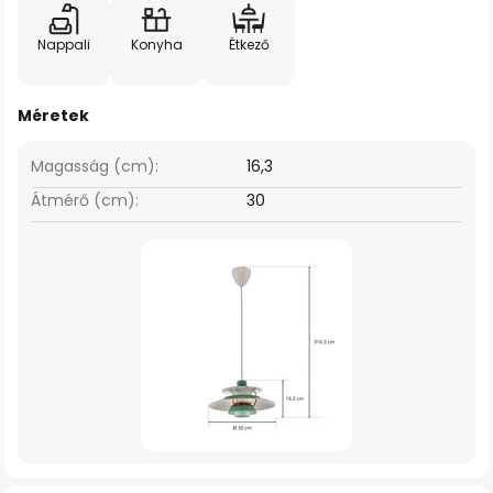
Nappali
Konyha
Étkező
Méretek
Magasság (cm):
16,3
Átmérő (cm):
30