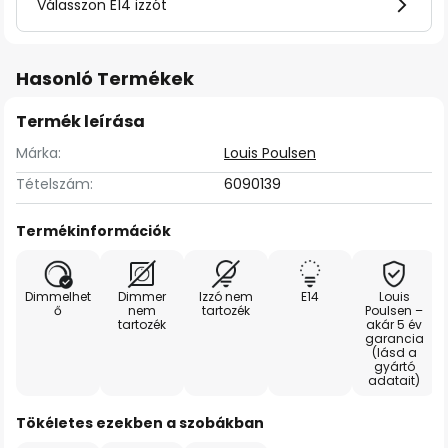
Válasszon E14 izzót
Hasonló Termékek
Termék leírása
Márka:
Louis Poulsen
Tételszám:
6090139
Termékinformációk
Dimmelhet
Dimmer
Izzó nem
E14
Louis
ő
nem
tartozék
Poulsen –
tartozék
akár 5 év
garancia
(lásd a
gyártó
adatait)
Tökéletes ezekben a szobákban