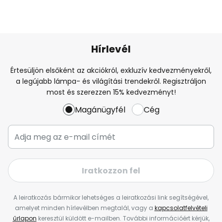
Hírlevél
Értesüljön elsőként az akciókról, exkluzív kedvezményekről,
a legújabb lámpa- és világítási trendekről. Regisztráljon
most és szerezzen 15% kedvezményt!
Magánügyfél
Cég
Iratkozzon fel
A leiratkozás bármikor lehetséges a leiratkozási link segítségével,
amelyet minden hírlevélben megtalál, vagy a
kapcsolatfelvételi
űrlapon
keresztül küldött e-mailben. További információért kérjük,