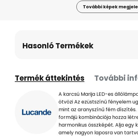
További képek megjele
Ugrás
a
képgaléria
elejére
Hasonló Termékek
Termék áttekintés
További in
A karcsú Marija LED-es állólámpa
ötvözi Az ezüstszínű fényelem u
mint az aranyszínű fém díszítés.
formájú kombinációja hozza létr
harmonikus összképét. Alja egy k
amely nagyon laposra van tartva,