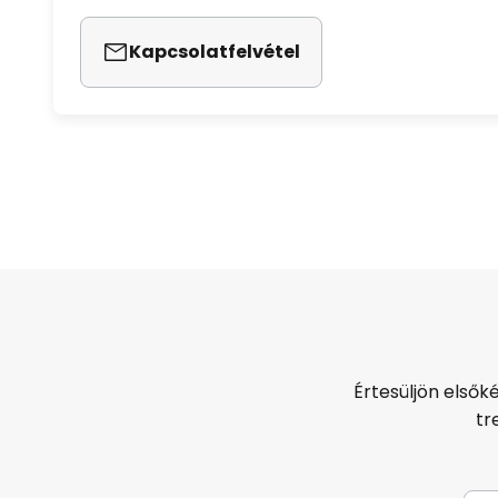
Kapcsolatfelvétel
Értesüljön elsők
tr