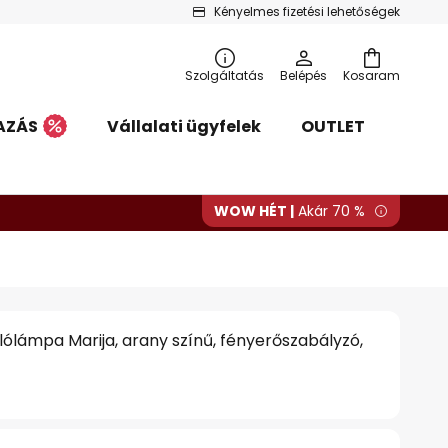
Kényelmes fizetési lehetőségek
Szolgáltatás
Belépés
Kosaram
AZÁS
Vállalati ügyfelek
OUTLET
WOW HÉT |
Akár 70 %
lólámpa Marija, arany színű, fényerőszabályzó,