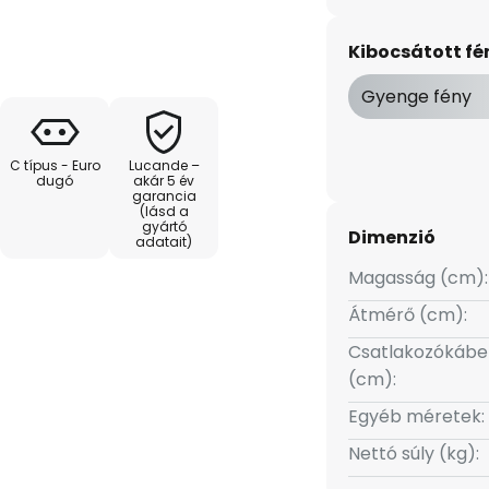
sú, felfelé törekvő forma szó
gy a pozicionálás során. A
Kibocsátott f
erint megfelelő megvilágítást
lámpa három fokozatban
Gyenge fény
C típus - Euro
Lucande –
dugó
akár 5 év
garancia
(lásd a
gyártó
Dimenzió
adatait)
Magasság (cm):
Átmérő (cm):
Csatlakozókábe
(cm):
Egyéb méretek:
Nettó súly (kg):