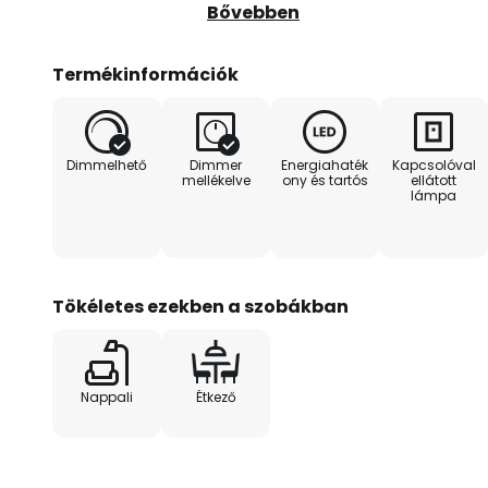
simul. Ez a tény, valamint a karc
Bővebben
szerint rengeteg mozgásteret ha
Marija LED-es állólámpa igény sz
Termékinformációk
biztosít a helyiségben. Az álló
tompítható.
Dimmelhető
Dimmer
Energiahaték
Kapcsolóval
mellékelve
ony és tartós
ellátott
lámpa
Tökéletes ezekben a szobákban
Nappali
Étkező