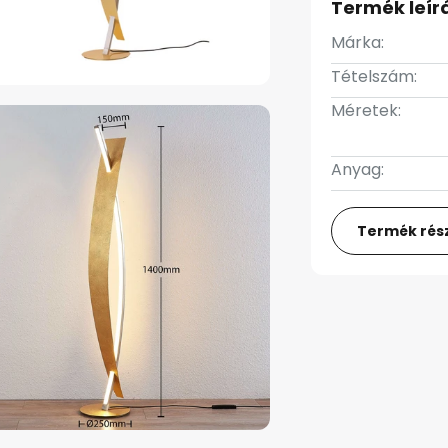
Termék leír
Márka:
Tételszám:
Méretek:
Anyag:
Termék rész