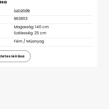
ása
Lucande
9639113
Magasság: 140 cm
Szélesség: 25 cm
Fém / Műanyag
letes leírása