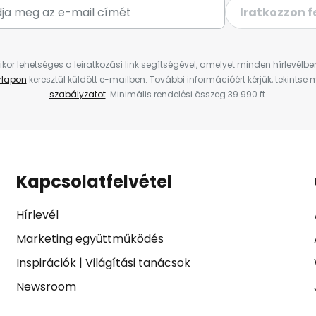
Iratkozzon f
ikor lehetséges a leiratkozási link segítségével, amelyet minden hírlevélb
űrlapon
keresztül küldött e-mailben. További információért kérjük, tekintse
szabályzatot
. Minimális rendelési összeg 39 990 ft.
Kapcsolatfelvétel
Hírlevél
Marketing együttműködés
Inspirációk
|
Világítási tanácsok
Newsroom