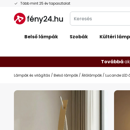
Ugrás
Több mint 25 év tapasztalat
a
Keresés
tartalomhoz
Belső lámpák
Szobák
Kültéri lám
Továbbá
ak
Lámpák és világítás
Belső lámpák
Állólámpák
Lucande LED á
Ugrás
a
képgaléria
végére