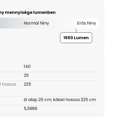
ény mennyisége lumenben
Normál fény
Erős fény
1550 Lumen
140
25
l hossza
225
Ø alap 25 cm; kábel hossza 225 cm
5,5986