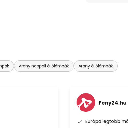
ámpák
Arany nappali állólámpák
Arany állólámpák
Feny24.hu
Európa legtöbb má