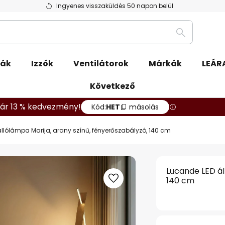
Ingyenes visszaküldés 50 napon belül
Keresés
pák
Izzók
Ventilátorok
Márkák
LEÁR
Következő
ár 13 % kedvezmény!
Kód:
HET
másolás
llólámpa Marija, arany színű, fényerőszabályzó, 140 cm
Lucande LED ál
140 cm