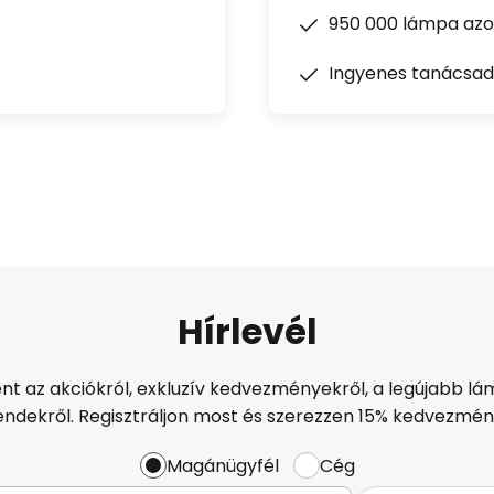
950 000 lámpa azon
Ingyenes tanácsad
Hírlevél
ént az akciókról, exkluzív kedvezményekről, a legújabb lám
endekről. Regisztráljon most és szerezzen 15% kedvezmén
Magánügyfél
Cég