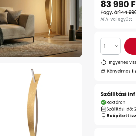
83 990 F
Fogy. ár
144 99
ÁFÁ-val együtt
1
Ingyenes vis
Kényelmes fi
Szállítási i
Raktáron
Szállítási id
Beépített iz