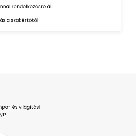
nal rendelkezésre áll
ás a szakértőtől
pa- és világítási
yt!