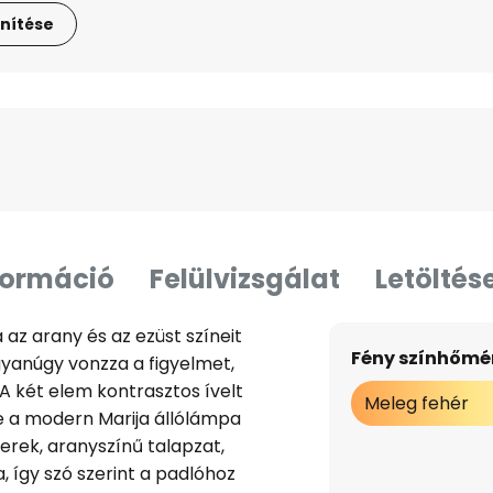
nítése
formáció
Felülvizsgálat
Letöltés
 az arany és az ezüst színeit
Fény színhőmér
gyanúgy vonzza a figyelmet,
 A két elem kontrasztos ívelt
Meleg fehér
e a modern Marija állólámpa
erek, aranyszínű talapzat,
 így szó szerint a padlóhoz