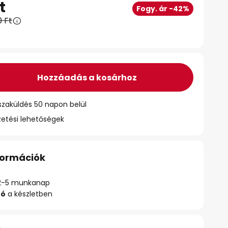
t
Fogy. ár -42%
0 Ft
Hozzáadás a kosárhoz
szaküldés 50 napon belül
zetési lehetőségek
nformációk
ő: 2-5 munkanap
zó
a készletben