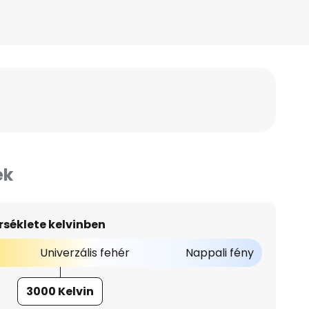
ek
séklete kelvinben
Univerzális fehér
Nappali fény
3000 Kelvin