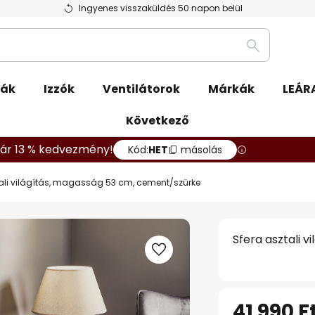
Ingyenes visszaküldés 50 napon belül
Keresés
pák
Izzók
Ventilátorok
Márkák
LEÁR
Következő
ár 13 % kedvezmény!
Kód:
HET
másolás
tali világítás, magasság 53 cm, cement/szürke
Sfera asztali 
41 990 F