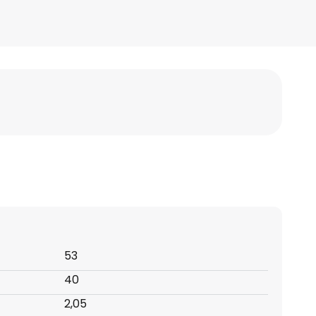
53
40
2,05