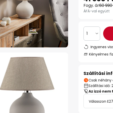
Fogy. ár
60 990
ÁFÁ-val együtt
1
Ingyenes vis
Kényelmes fi
Szállítási i
Csak néhány 
Szállítási id
Az izzó nem 
Válasszon E27