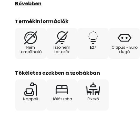
modern hangulatot kölcsönöz a világításnak, amel
Bővebben
nappaliban, a hálószobában és az étkezőben egya
Termékinformációk
Átgondolt kialakításának köszönhetően a Sfera asz
esztétikai előnyökkel rendelkezik, hanem funkcionál
világítás ideális célzott fényhatások kialakításáho
Nem
Izzó nem
E27
C típus - Euro
megteremtéséhez a szobában. Akár olvasólámpaké
tompítható
tartozék
dugó
dekoratív elemeként a hálószobában, a Sfera soko
zökkenőmentesen illeszkedik különböző térkoncep
Tökéletes ezekben a szobákban
Nappali
Hálószoba
Étkező