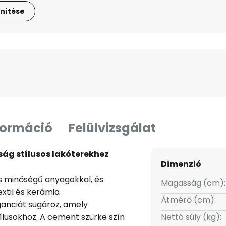
nítése
formáció
Felülvizsgálat
úság stílusos lakóterekhez
Dimenzió
gas minőségű anyagokkal, és
Magasság (cm):
extil és kerámia
Átmérő (cm):
ganciát sugároz, amely
ílusokhoz. A cement szürke szín
Nettó súly (kg):