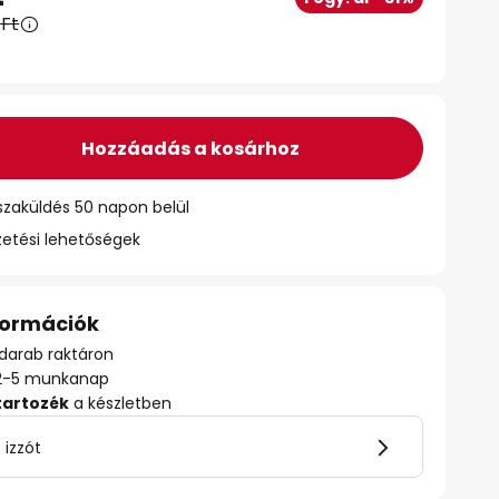
 Ft
Hozzáadás a kosárhoz
szaküldés 50 napon belül
zetési lehetőségek
nformációk
darab raktáron
ő: 2-5 munkanap
tartozék
a készletben
 izzót