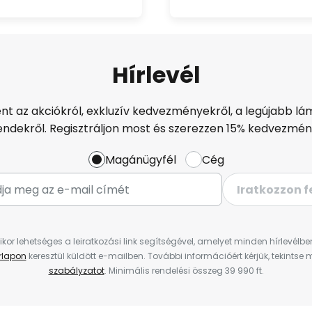
Hírlevél
ént az akciókról, exkluzív kedvezményekről, a legújabb lám
endekről. Regisztráljon most és szerezzen 15% kedvezmén
Magánügyfél
Cég
Iratkozzon f
ikor lehetséges a leiratkozási link segítségével, amelyet minden hírlevélb
űrlapon
keresztül küldött e-mailben. További információért kérjük, tekintse
szabályzatot
. Minimális rendelési összeg 39 990 ft.