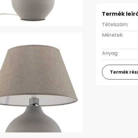
Termék leír
Tételszám:
Méretek:
Anyag:
Termék rész