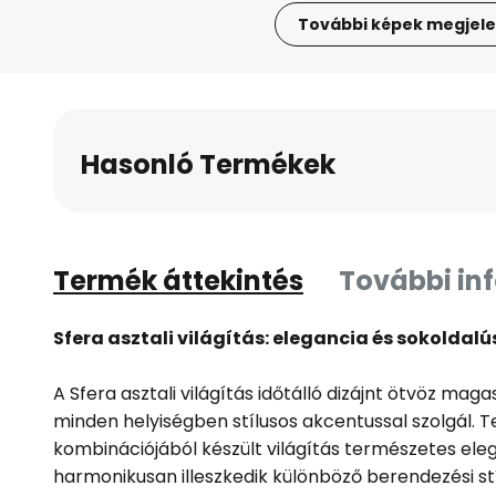
További képek megjele
Ugrás
a
képgaléria
elejére
Hasonló Termékek
Termék áttekintés
További in
Sfera asztali világítás: elegancia és sokoldal
A Sfera asztali világítás időtálló dizájnt ötvöz ma
minden helyiségben stílusos akcentussal szolgál. T
kombinációjából készült világítás természetes ele
harmonikusan illeszkedik különböző berendezési st