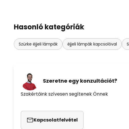
Hasonló kategóriák
Szürke éjjeli lámpák
éjjeli lámpák kapcsolóval
S
Szeretne egy konzultációt?
Szakértőink szívesen segítenek Önnek
Kapcsolatfelvétel