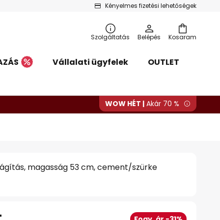
Kényelmes fizetési lehetőségek
Szolgáltatás
Belépés
Kosaram
AZÁS
Vállalati ügyfelek
OUTLET
WOW HÉT |
Akár 70 %
világítás, magasság 53 cm, cement/szürke
t
Fogy. ár -31%