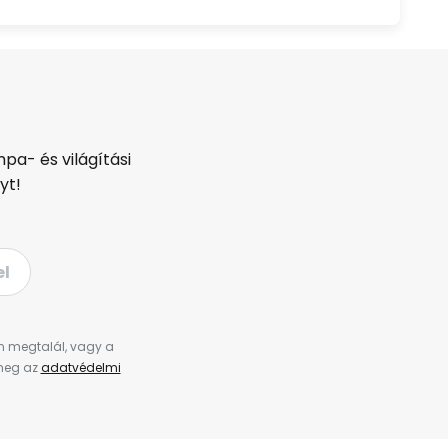
pa- és világítási
yt!
el
en megtalál, vagy a
 meg az
adatvédelmi