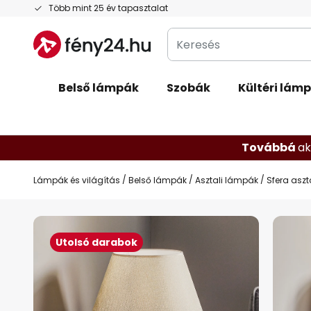
Ugrás
Több mint 25 év tapasztalat
a
Keresés
tartalomhoz
Belső lámpák
Szobák
Kültéri lám
Továbbá
ak
Lámpák és világítás
Belső lámpák
Asztali lámpák
Sfera asz
Ugrás
a
Utolsó darabok
képgaléria
végére