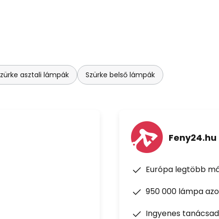
zürke asztali lámpák
Szürke belső lámpák
Feny24.hu
Európa legtöbb má
950 000 lámpa azon
Ingyenes tanácsad