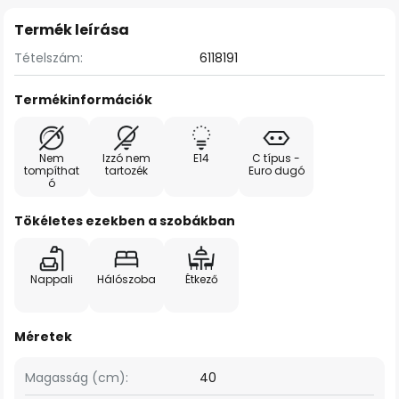
Termék leírása
Tételszám:
6118191
Termékinformációk
Nem
Izzó nem
E14
C típus -
tompíthat
tartozék
Euro dugó
ó
Tökéletes ezekben a szobákban
Nappali
Hálószoba
Étkező
Méretek
Magasság (cm):
40