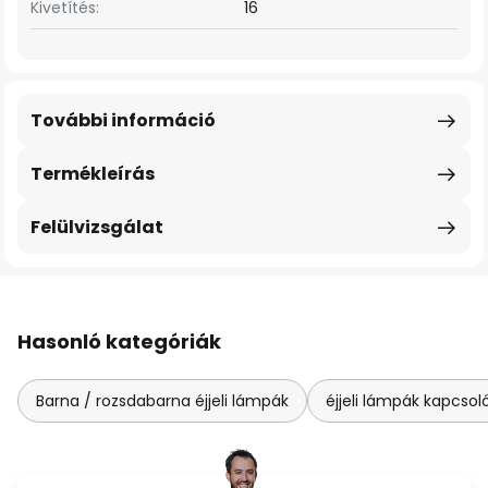
Kivetítés:
16
További információ
Termékleírás
Felülvizsgálat
Hasonló kategóriák
Barna / rozsdabarna éjjeli lámpák
éjjeli lámpák kapcsol