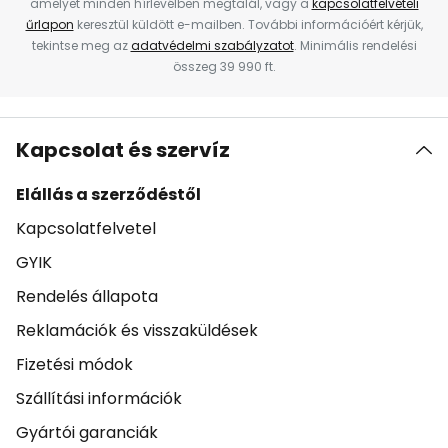
amelyet minden hírlevélben megtalál, vagy a
kapcsolatfelvételi
űrlapon
keresztül küldött e-mailben. További információért kérjük,
tekintse meg az
adatvédelmi szabályzatot
. Minimális rendelési
összeg 39 990 ft.
Kapcsolat és szervíz
Elállás a szerződéstől
Kapcsolatfelvetel
GYIK
Rendelés állapota
Reklamációk és visszaküldések
Fizetési módok
Szállítási információk
Gyártói garanciák