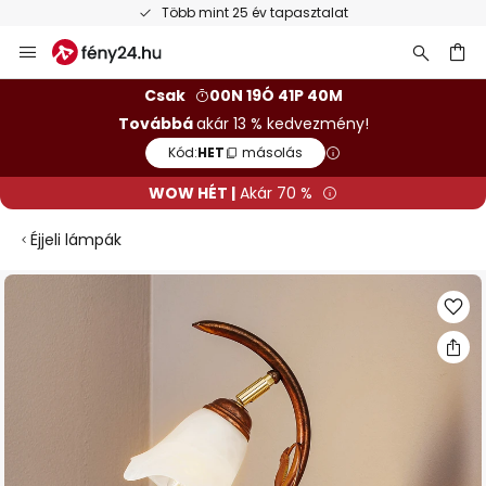
Több mint 25 év tapasztalat
Ugrás
a
tartalomhoz
sés
Csak
00N 19Ó 41P 40M
Továbbá
akár 13 % kedvezmény!
Kód:
HET
másolás
WOW HÉT |
Akár 70 %
Éjjeli lámpák
Ugrás
a
képgaléria
végére