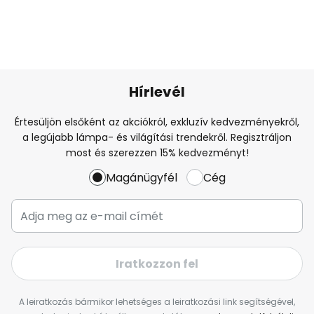
Hírlevél
Értesüljön elsőként az akciókról, exkluzív kedvezményekről,
a legújabb lámpa- és világítási trendekről. Regisztráljon
most és szerezzen 15% kedvezményt!
Magánügyfél
Cég
Iratkozzon fel
A leiratkozás bármikor lehetséges a leiratkozási link segítségével,