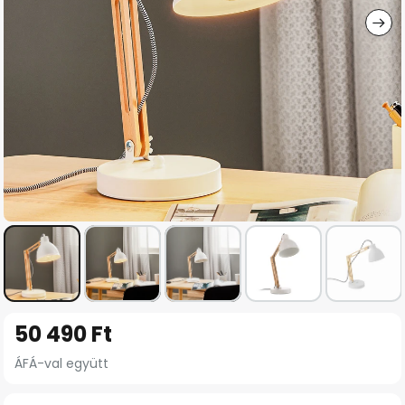
Ugrás
50 490 Ft
a
képgaléria
ÁFÁ-val együtt
elejére