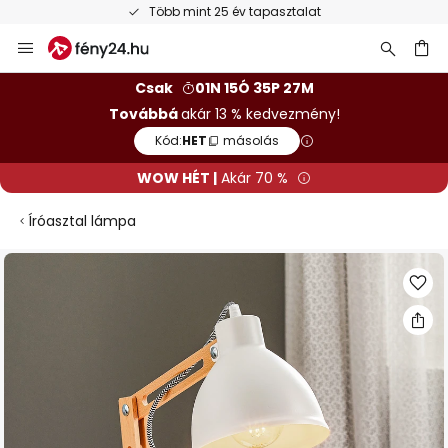
Több mint 25 év tapasztalat
Ugrás
a
tartalomhoz
sés
Csak
01N 15Ó 35P 26M
Továbbá
akár 13 % kedvezmény!
Kód:
HET
másolás
WOW HÉT |
Akár 70 %
Íróasztal lámpa
Ugrás
a
képgaléria
végére