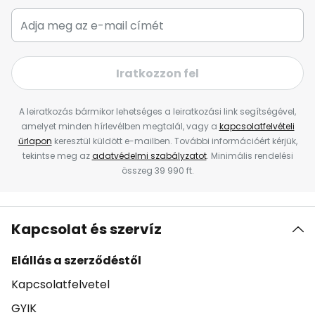
Iratkozzon fel
A leiratkozás bármikor lehetséges a leiratkozási link segítségével,
amelyet minden hírlevélben megtalál, vagy a
kapcsolatfelvételi
űrlapon
keresztül küldött e-mailben. További információért kérjük,
tekintse meg az
adatvédelmi szabályzatot
. Minimális rendelési
összeg 39 990 ft.
Kapcsolat és szervíz
Elállás a szerződéstől
Kapcsolatfelvetel
GYIK