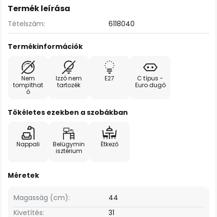
Termék leírása
Tételszám:
6118040
Termékinformációk
Nem
Izzó nem
E27
C típus -
tompíthat
tartozék
Euro dugó
ó
Tökéletes ezekben a szobákban
Nappali
Belügymin
Étkező
isztérium
Méretek
Magasság (cm):
44
Kivetítés:
31