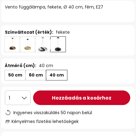
Vento függőlámpa, fekete, Ø 40 cm, fém, E27
Színváltozat (érték):
fekete
Átmérő (cm):
40 cm
50 cm
60 cm
40 cm
Hozzáadás a kosárhoz
1
Ingyenes visszaküldés 50 napon belül
Kényelmes fizetési lehetőségek