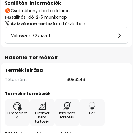
Szállítási információk
Csak néhány darab raktáron
Szállítási idő: 2-5 munkanap
Az izzó nem tartozék
a készletben
Válasszon E27 izzót
Hasonló Termékek
Termék leírása
Tételszám:
6089246
Termékinformációk
Dimmelhet
Dimmer
Izzó nem
E27
ő
nem
tartozék
tartozék