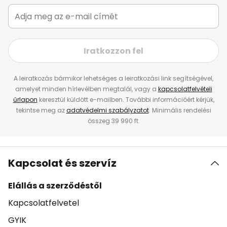
Iratkozzon fel
A leiratkozás bármikor lehetséges a leiratkozási link segítségével,
amelyet minden hírlevélben megtalál, vagy a
kapcsolatfelvételi
űrlapon
keresztül küldött e-mailben. További információért kérjük,
tekintse meg az
adatvédelmi szabályzatot
. Minimális rendelési
összeg 39 990 ft.
Kapcsolat és szervíz
Elállás a szerződéstől
Kapcsolatfelvetel
GYIK