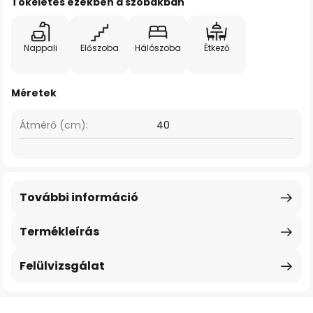
Tökéletes ezekben a szobákban
Nappali
Előszoba
Hálószoba
Étkező
Méretek
Átmérő (cm):
40
További információ
Termékleírás
Felülvizsgálat