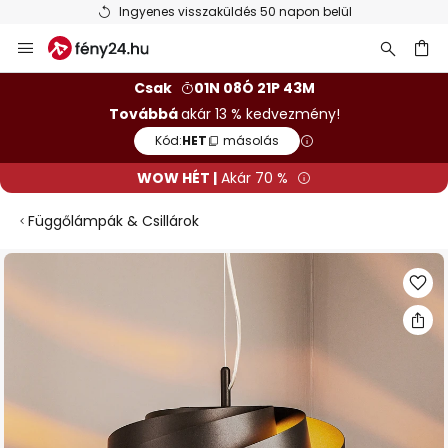
Ingyenes visszaküldés 50 napon belül
Ugrás
a
tartalomhoz
sés
Csak
01N 08Ó 21P 42M
Továbbá
akár 13 % kedvezmény!
Kód:
HET
másolás
WOW HÉT |
Akár 70 %
Függőlámpák & Csillárok
Ugrás
a
képgaléria
végére