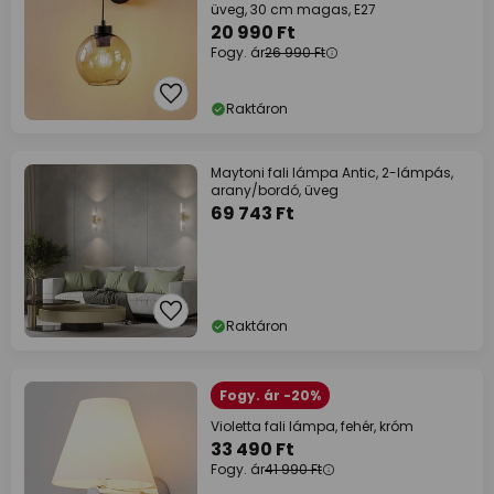
üveg, 30 cm magas, E27
20 990 Ft
Fogy. ár
26 990 Ft
Raktáron
Maytoni fali lámpa Antic, 2-lámpás,
arany/bordó, üveg
69 743 Ft
Raktáron
Fogy. ár -20%
Violetta fali lámpa, fehér, króm
33 490 Ft
Fogy. ár
41 990 Ft