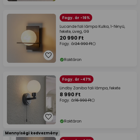
Fogy. ár -16%
Lucande fali lámpa Kulka, 1-fényű,
fekete, üveg, G9
20 990 Ft
Fogy. ár
24 990 Ft
Raktáron
Fogy. ár -47%
Lindby Zaniba fali lámpa, fekete
8 990 Ft
Fogy. ár
16 990 Ft
Raktáron
Mennyiségi kedvezmény