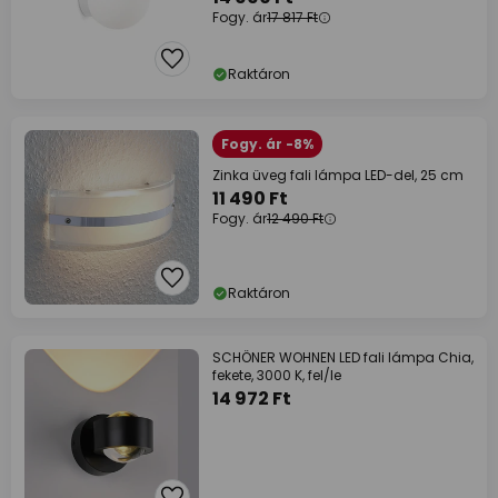
Fogy. ár
17 817 Ft
Raktáron
Fogy. ár -8%
Zinka üveg fali lámpa LED-del, 25 cm
11 490 Ft
Fogy. ár
12 490 Ft
Raktáron
SCHÖNER WOHNEN LED fali lámpa Chia,
fekete, 3000 K, fel/le
14 972 Ft