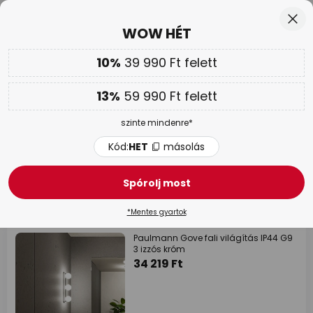
Ingyenes visszaküldés 50 napon belül
Ugrás
Bez
WOW HÉT
a
tartalomhoz
sés
10%
39 990 Ft felett
Csak
00N 22Ó 39P 22M
Továbbá
akár 13 % kedvezmény!
13%
59 990 Ft felett
Kód:
HET
másolás
szinte mindenre*
WOW HÉT |
Akár 70 %
Kód:
HET
másolás
Üveg lámpák
Spórolj most
1135 tételek
Szűrő
*Mentes gyartok
Paulmann Gove fali világítás IP44 G9
3 izzós króm
34 219 Ft