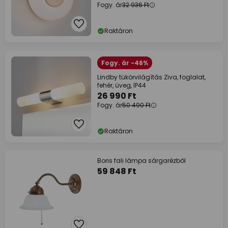
Fogy. ár
32 936 Ft
Raktáron
Fogy. ár -46%
Lindby tükörvilágítás Ziva, foglalat,
fehér, üveg, IP44
26 990 Ft
Fogy. ár
50 490 Ft
Raktáron
Boris fali lámpa sárgarézből
59 848 Ft