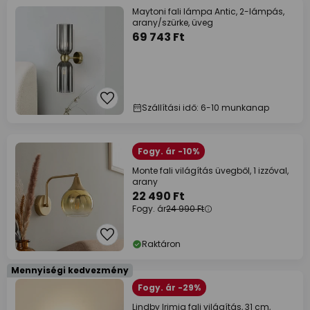
Maytoni fali lámpa Antic, 2-lámpás,
arany/szürke, üveg
69 743 Ft
Szállítási idő: 6-10 munkanap
Fogy. ár -10%
Monte fali világítás üvegből, 1 izzóval,
arany
22 490 Ft
Fogy. ár
24 990 Ft
Raktáron
Mennyiségi kedvezmény
Fogy. ár -29%
Lindby Irimia fali világítás, 31 cm,