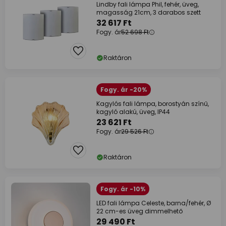
Lindby fali lámpa Phil, fehér, üveg,
magasság 21cm, 3 darabos szett
32 617 Ft
Fogy. ár
52 698 Ft
Raktáron
Fogy. ár -20%
Kagylós fali lámpa, borostyán színű,
kagyló alakú, üveg, IP44
23 621 Ft
Fogy. ár
29 526 Ft
Raktáron
Fogy. ár -10%
LED fali lámpa Celeste, barna/fehér, Ø
22 cm-es üveg dimmelhető
29 490 Ft