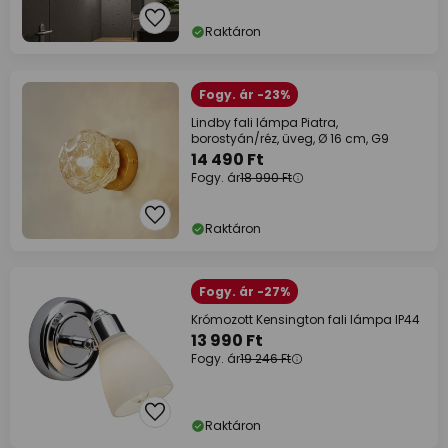
Raktáron
Fogy. ár -23%
Lindby fali lámpa Piatra,
borostyán/réz, üveg, Ø 16 cm, G9
14 490 Ft
Fogy. ár
18 990 Ft
Raktáron
Fogy. ár -27%
Krómozott Kensington fali lámpa IP44
13 990 Ft
Fogy. ár
19 246 Ft
Raktáron