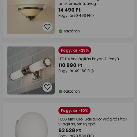
antikrémszínű, üveg
14 490 Ft
Fogy. ár
20 490 Ft
Raktáron
Fogy. ár -25%
LED tükörvilágítás Payne 2-fényű.
110 990 Ft
Fogy. ár
149 160 Ft
Raktáron
Fogy. ár -10%
FLOS Mini Glo-Ball tükör világítás/fali
világítás, fehér/opál
63 528 Ft
Fogy. ár
70 586 Ft