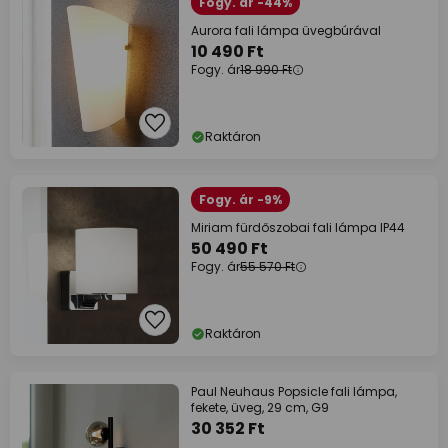
Fogy. ár -44%
Aurora fali lámpa üvegbúrával
10 490 Ft
Fogy. ár
18 990 Ft
Raktáron
Fogy. ár -9%
Miriam fürdőszobai fali lámpa IP44
50 490 Ft
Fogy. ár
55 570 Ft
Raktáron
Paul Neuhaus Popsicle fali lámpa,
fekete, üveg, 29 cm, G9
30 352 Ft