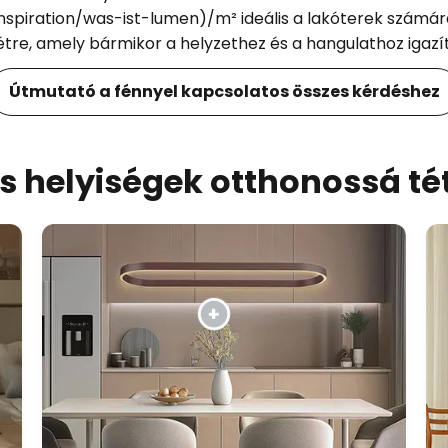
spiration/was-ist-lumen)/m² ideális a lakóterek számár
tre, amely bármikor a helyzethez és a hangulathoz igazí
Útmutató a fénnyel kapcsolatos összes kérdéshez
 helyiségek otthonossá té