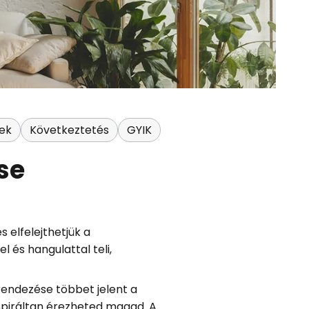
ek
Következtetés
GYIK
se
 elfelejthetjük a
 és hangulattal teli,
endezése többet jelent a
nspiráltan érezheted magad. A