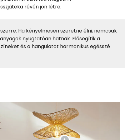
szjátéka révén jön létre.
gyszerre. Ha kényelmesen szeretne élni, nemcsak
es anyagok nyugtatóan hatnak. Elősegítik a
a színeket és a hangulatot harmonikus egésszé