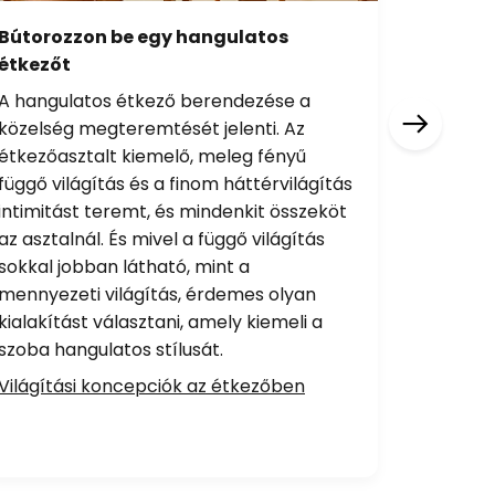
Bútorozzon be egy hangulatos
Hálószo
étkezőt
tudato
A hangulatos étkező berendezése a
A lágy vi
közelség megteremtését jelenti. Az
mögötti 
étkezőasztalt kiemelő, meleg fényű
elősegít
függő világítás és a finom háttérvilágítás
követke
intimitást teremt, és mindenkit összeköt
vakítás t
az asztalnál. És mivel a függő világítás
feltéte
sokkal jobban látható, mint a
kikapcso
mennyezeti világítás, érdemes olyan
hogy a m
kialakítást választani, amely kiemeli a
fekszik 
szoba hangulatos stílusát.
bekapcs
Világítási koncepciók az étkezőben
Világítá