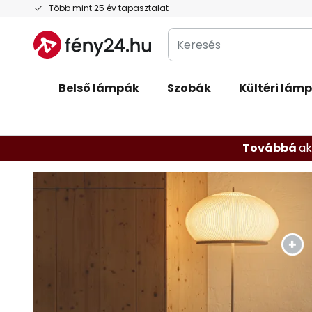
Ugrás
Több mint 25 év tapasztalat
a
Keresés
tartalomhoz
Belső lámpák
Szobák
Kültéri lám
Továbbá
ak