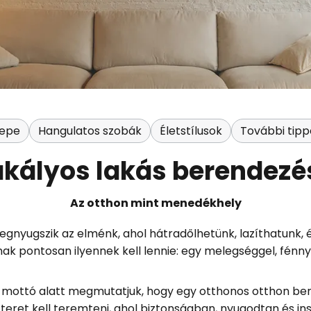
repe
Hangulatos szobák
Életstílusok
További tipp
akályos lakás berendezé
Az otthon mint menedékhely
gnyugszik az elménk, ahol hátradőlhetünk, lazíthatunk, és
 pontosan ilyennek kell lennie: egy melegséggel, fénnyel
mottó alatt megmutatjuk, hogy egy otthonos otthon ber
teret kell teremteni, ahol biztonságban, nyugodtan és i