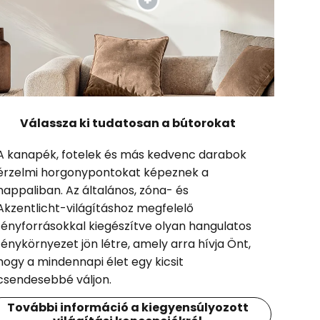
Válassza ki tudatosan a bútorokat
A kanapék, fotelek és más kedvenc darabok
érzelmi horgonypontokat képeznek a
nappaliban. Az általános, zóna- és
Akzentlicht-világításhoz megfelelő
fényforrásokkal kiegészítve olyan hangulatos
fénykörnyezet jön létre, amely arra hívja Önt,
hogy a mindennapi élet egy kicsit
csendesebbé váljon.
További információ a kiegyensúlyozott