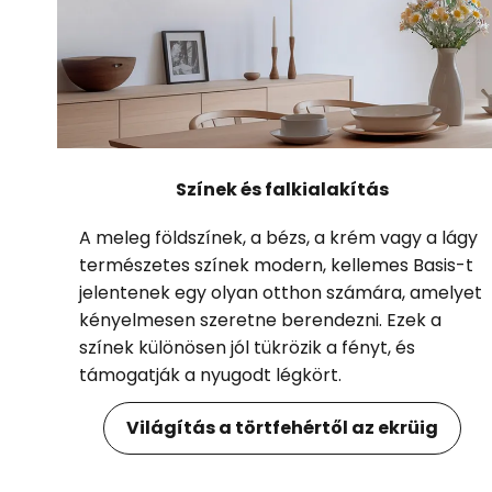
Színek és falkialakítás
A meleg földszínek, a bézs, a krém vagy a lágy
természetes színek modern, kellemes Basis-t
jelentenek egy olyan otthon számára, amelyet
kényelmesen szeretne berendezni. Ezek a
színek különösen jól tükrözik a fényt, és
támogatják a nyugodt légkört.
Világítás a törtfehértől az ekrüig