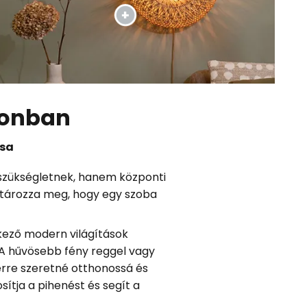
honban
ása
 szükségletnek, hanem központi
határozza meg, hogy egy szoba
ező modern világítások
 A hűvösebb fény reggel vagy
zerre szeretné otthonossá és
osítja a pihenést és segít a