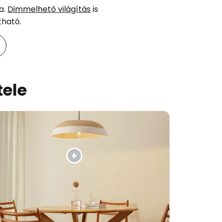
a.
Dimmelhető világítás
is
tható.
tele