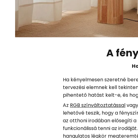
A fén
Ho
Ha kényelmesen szeretné beren
tervezési elemnek kell tekinte
pihentető hatást kelt-e, és ho
Az
RGB színváltoztatással
vag
lehetővé teszik, hogy a fénysz
az otthoni irodában elősegíti 
funkcionálissá tenni az irodáj
hangulatos légkör megteremté