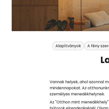
Alapítványok
A fény sze
L
Vannak helyek, ahol azonnal me
mindennapokat. Az otthonunknak
személyes menedékhelynek.
Az "Otthon mint menedékhely" 
bútorok elrendezésénél. Olyan 