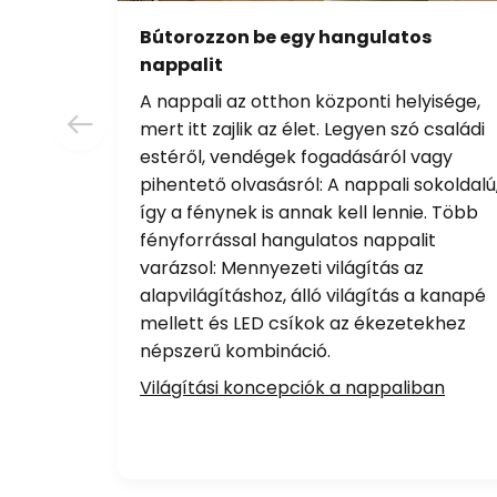
Bútorozzon be egy hangulatos
nappalit
A nappali az otthon központi helyisége,
mert itt zajlik az élet. Legyen szó családi
estéről, vendégek fogadásáról vagy
pihentető olvasásról: A nappali sokoldalú
így a fénynek is annak kell lennie. Több
fényforrással hangulatos nappalit
varázsol: Mennyezeti világítás az
alapvilágításhoz, álló világítás a kanapé
mellett és LED csíkok az ékezetekhez
népszerű kombináció.
Világítási koncepciók a nappaliban