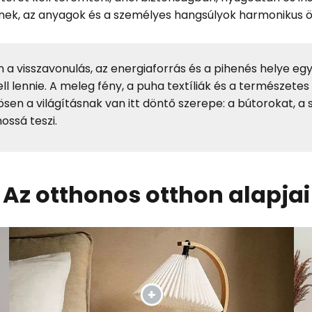
ínek, az anyagok és a személyes hangsúlyok harmonikus ös
 a visszavonulás, az energiaforrás és a pihenés helye e
ell lennie. A meleg fény, a puha textíliák és a természet
ösen a világításnak van itt döntő szerepe: a bútorokat, 
ossá teszi.
Az otthonos otthon alapjai