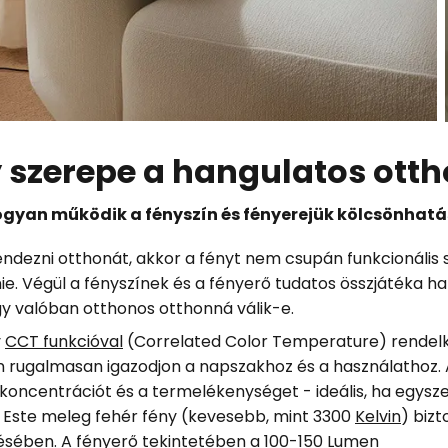
y szerepe a hangulatos ott
gyan működik a fényszín és fényerejük kölcsönhat
dezni otthonát, akkor a fényt nem csupán funkcionális
nie. Végül a fényszínek és a fényerő tudatos összjátéka 
gy valóban otthonos otthonná válik-e.
y
CCT funkcióval
(Correlated Color Temperature) rendelk
ín rugalmasan igazodjon a napszakhoz és a használathoz.
a koncentrációt és a termelékenységet - ideális, ha egys
át. Este meleg fehér fény (kevesebb, mint 3300
Kelvin
) bizt
sében. A fényerő tekintetében a 100-150 Lumen