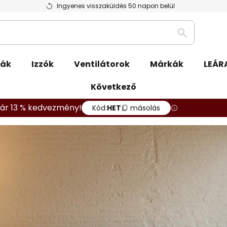
Ingyenes visszaküldés 50 napon belül
Keresés
pák
Izzók
Ventilátorok
Márkák
LEÁR
Következő
ár 13 % kedvezmény!
Kód:
HET
másolás