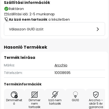
Szállítási információk
Raktáron
Szállítási idő: 2-5 munkanap
Az izzó nem tartozék
a készletben
Válasszon GU10 izzót
Hasonló Termékek
Termék leírása
Márka:
Arcchio
Tételszám:
10008695
Termékinformációk
Dimmelhet
Dimmer
Izzó nem
GU10
Arcchio –
ő
nem
tartozék
akár 5 év
tartozék
garancia