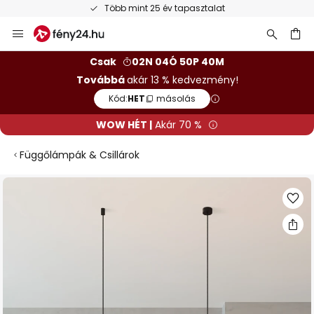
Több mint 25 év tapasztalat
Ugrás
a
tartalomhoz
sés
Csak
02N 04Ó 50P 39M
Továbbá
akár 13 % kedvezmény!
Kód:
HET
másolás
WOW HÉT |
Akár 70 %
Függőlámpák & Csillárok
Ugrás
a
képgaléria
végére