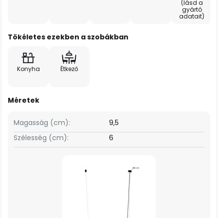
(lásd a
gyártó
adatait)
Tökéletes ezekben a szobákban
Konyha
Étkező
Méretek
Magasság (cm):
9,5
Szélesség (cm):
6