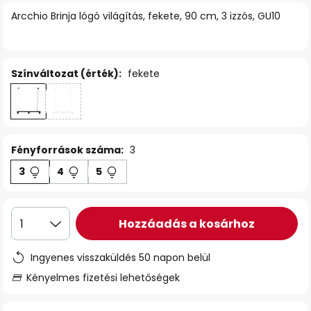
Arcchio Brinja lógó világítás, fekete, 90 cm, 3 izzós, GU10
Színváltozat (érték):
fekete
Fényforrások száma:
3
3
4
5
Hozzáadás a kosárhoz
1
Ingyenes visszaküldés 50 napon belül
Kényelmes fizetési lehetőségek