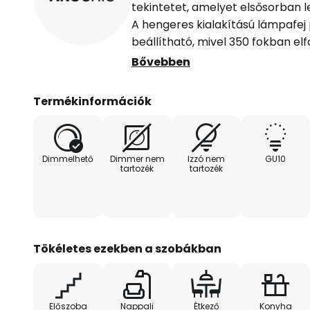
tekintetet, amelyet elsősorban l
A hengeres kialakítású lámpafej
beállítható, mivel 350 fokban el
dönthető. A szett tartalmaz egy 
Bővebben
a spotlámpához.
Termékinformációk
Az alumínium burkolat fehér fel
vizuálisan szinte minden berendez
egyszerű elegancia mind otthoni
Dimmelhető
Dimmer nem
Izzó nem
GU10
használható.
tartozék
tartozék
Tökéletes ezekben a szobákban
Előszoba
Nappali
Étkező
Konyha