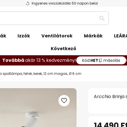
Ingyenes visszaküldés 50 napon belül
Keresés
pák
Izzók
Ventilátorok
Márkák
LEÁR
Következő
Továbbá
akár 13 % kedvezmény!
Kód:
HET
másolás
ja spotlámpa, fehér, kerek, 12 cm magas, Ø 6 cm
Arcchio Brinja
14 490 F