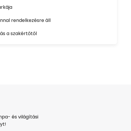
rkája
nal rendelkezésre áll
ás a szakértőtől
pa- és világítási
yt!