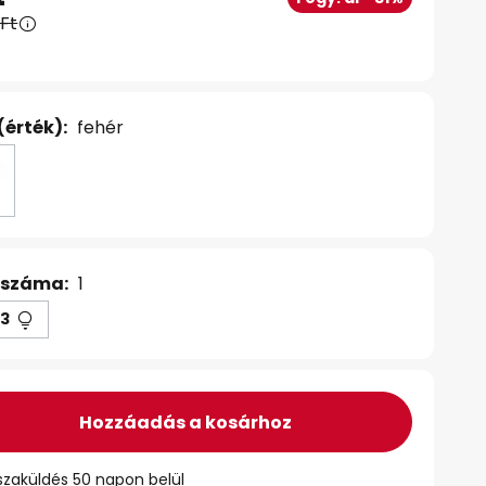
 Ft
(érték):
fehér
 száma:
1
3
Hozzáadás a kosárhoz
szaküldés 50 napon belül