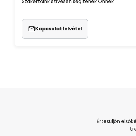
Szakértőink szívesen segítenek Önnek
Kapcsolatfelvétel
Értesüljön elsők
tr