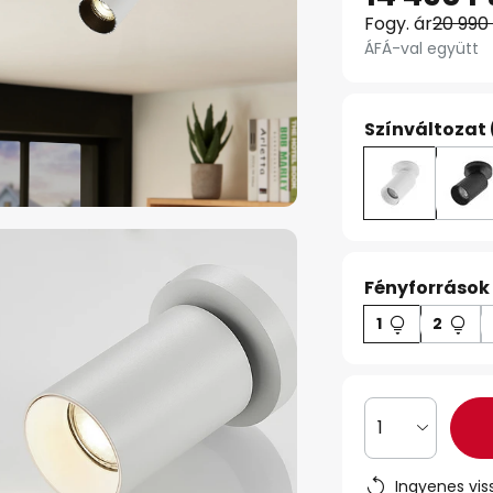
Fogy. ár
20 990
ÁFÁ-val együtt
Színváltozat 
Fényforrások
1
2
1
Ingyenes vis