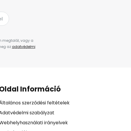
el
en megtalál, vagy a
 meg az
adatvédelmi
Oldal Információ
Általános szerződési feltételek
Adatvédelmi szabályzat
Webhelyhasználati irányelvek