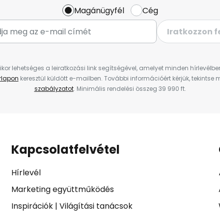
Magánügyfél
Cég
Iratkozzon f
ikor lehetséges a leiratkozási link segítségével, amelyet minden hírlevélb
űrlapon
keresztül küldött e-mailben. További információért kérjük, tekintse
szabályzatot
. Minimális rendelési összeg 39 990 ft.
Kapcsolatfelvétel
Hírlevél
Marketing együttműködés
Inspirációk
|
Világítási tanácsok