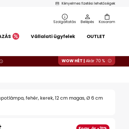
Kényelmes fizetési lehetőségek
Szolgáltatás
Belépés
Kosaram
AZÁS
Vállalati ügyfelek
OUTLET
WOW HÉT |
Akár 70 %
 spotlámpa, fehér, kerek, 12 cm magas, Ø 6 cm
t
Fogy. ár -31%