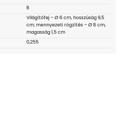
8
Világítófej – Ø 6 cm, hosszúság 9,5
cm; mennyezeti rögzítés – Ø 8 cm,
magasság 1,5 cm
0,255