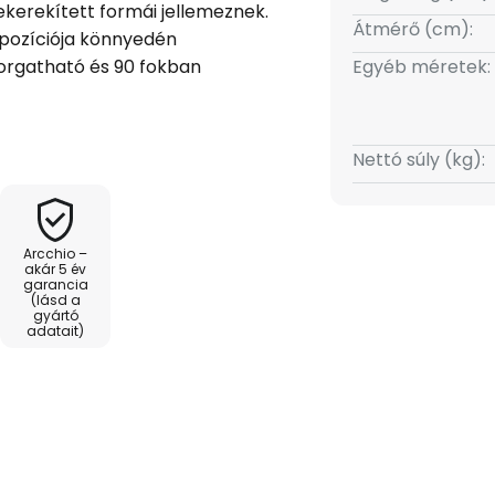
ekerekített formái jellemeznek.
Átmérő (cm):
 pozíciója könnyedén
forgatható és 90 fokban
Egyéb méretek:
fehér és egy fekete díszgyűrűt
Nettó súly (kg):
ülettel van bevonva, amely
éshez illeszkedik. Ez az
, mind ipari környezetben
Arcchio –
akár 5 év
garancia
(lásd a
gyártó
adatait)