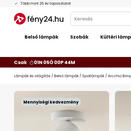
Ugrás
Több mint 25 év tapasztalat
a
Keresés
tartalomhoz
Belső lámpák
Szobák
Kültéri lám
Csak
01N 05Ó 00P 43M
Lámpák és világítás
Belső lámpák
Spotlámpák
Arcchio Brin
Ugrás
a
Mennyiségi kedvezmény
képgaléria
végére