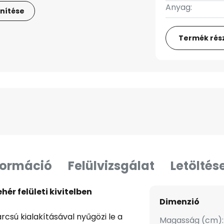
Anyag:
nítése
Termék rész
formáció
Felülvizsgálat
Letöltés
ér felületi kivitelben
Dimenzió
csú kialakításával nyűgözi le a
Magasság (cm):