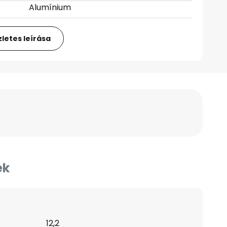
Alumínium
letes leírása
ek
12,2