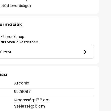
zetési lehetőségek
nformációk
ő: 2-5 munkanap
tartozék
a készletben
0 izzót
ása
Arcchio
9928087
Magasság: 12.2 cm
Szélesség: 8 cm