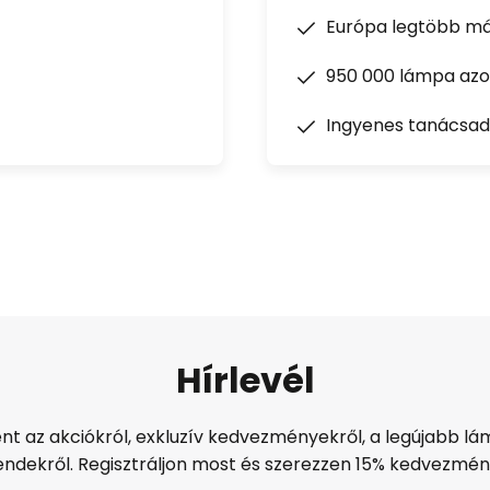
Európa legtöbb má
950 000 lámpa azon
Ingyenes tanácsad
Hírlevél
ént az akciókról, exkluzív kedvezményekről, a legújabb lám
endekről. Regisztráljon most és szerezzen 15% kedvezmén