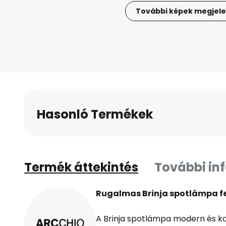
További képek megjele
Ugrás
a
képgaléria
elejére
Hasonló Termékek
Termék áttekintés
További in
Rugalmas Brinja spotlámpa feh
A Brinja spotlámpa modern és kar