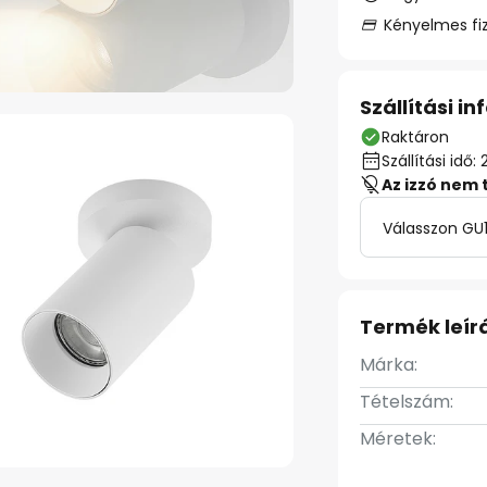
Kényelmes fi
Szállítási i
Raktáron
Szállítási id
Az izzó nem 
Válasszon GU1
Termék leír
Márka:
Tételszám:
Méretek: