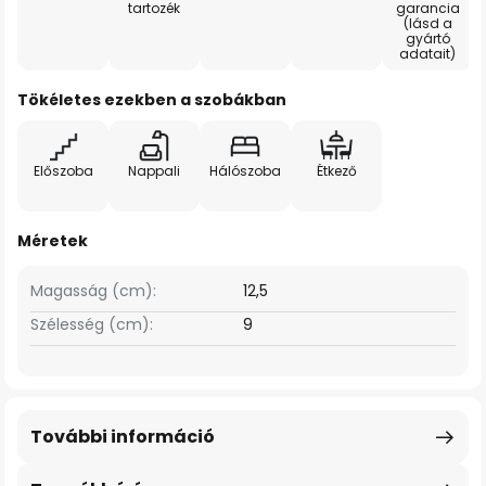
tartozék
garancia
(lásd a
gyártó
adatait)
Tökéletes ezekben a szobákban
Előszoba
Nappali
Hálószoba
Étkező
Méretek
Magasság (cm):
12,5
Szélesség (cm):
9
További információ