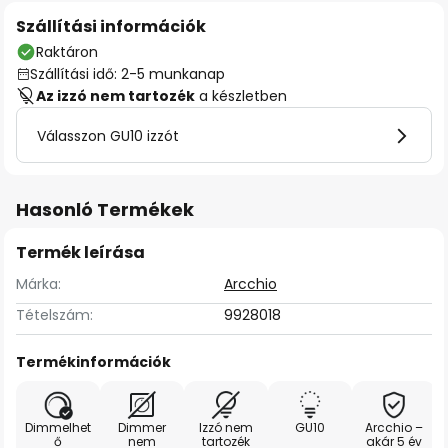
Szállítási információk
Raktáron
Szállítási idő: 2-5 munkanap
Az izzó nem tartozék
a készletben
Válasszon GU10 izzót
Hasonló Termékek
Termék leírása
Márka:
Arcchio
Tételszám:
9928018
Termékinformációk
Dimmelhet
Dimmer
Izzó nem
GU10
Arcchio –
ő
nem
tartozék
akár 5 év