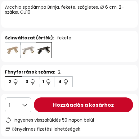
Arcchio spotlámpa Brinja, fekete, szögletes, Ø 6 cm, 2-
szálas, GU10
Színváltozat (érték):
fekete
Fényforrások száma:
2
2
3
1
4
Hozzáadás a kosárhoz
1
Ingyenes visszaküldés 50 napon belül
Kényelmes fizetési lehetőségek