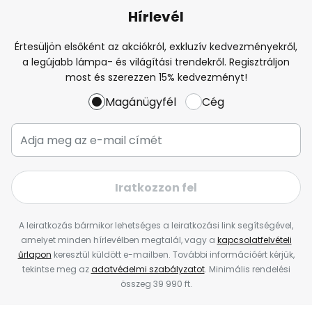
Hírlevél
Értesüljön elsőként az akciókról, exkluzív kedvezményekről,
a legújabb lámpa- és világítási trendekről. Regisztráljon
most és szerezzen 15% kedvezményt!
Magánügyfél
Cég
Iratkozzon fel
A leiratkozás bármikor lehetséges a leiratkozási link segítségével,
amelyet minden hírlevélben megtalál, vagy a
kapcsolatfelvételi
űrlapon
keresztül küldött e-mailben. További információért kérjük,
tekintse meg az
adatvédelmi szabályzatot
. Minimális rendelési
összeg 39 990 ft.