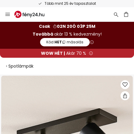
Több mint 25 év tapasztalat
Ugrás
a
tartalomhoz
sés
Csak
02N 20Ó 03P 25M
Továbbá
akár 13 % kedvezmény!
Kód:
HET
másolás
WOW HÉT |
Akár 70 %
Spotlámpák
Ugrás
a
képgaléria
végére