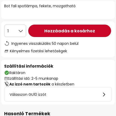
Bot fali spotlámpa, fekete, mozgatható
Hozzáadás a kosárhoz
1
Ingyenes visszaküldés 50 napon belül
Kényelmes fizetési lehetőségek
Szállítási információk
Raktáron
Szállítási idő: 2-5 munkanap
Az izzó nem tartozék
a készletben
Válasszon GU10 izzót
Hasonló Termékek