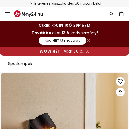
Ingyenes visszaküldés 50 napon belül
Ugrás
a
tartalomhoz
sés
Csak
01N 10Ó 38P 56M
Továbbá
akár 13 % kedvezmény!
Kód:
HET
másolás
WOW HÉT |
Akár 70 %
Spotlámpák
Ugrás
a
képgaléria
végére