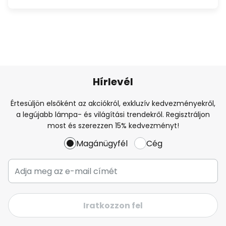
Hírlevél
Értesüljön elsőként az akciókról, exkluzív kedvezményekről,
a legújabb lámpa- és világítási trendekről. Regisztráljon
most és szerezzen 15% kedvezményt!
Magánügyfél
Cég
Iratkozzon fel