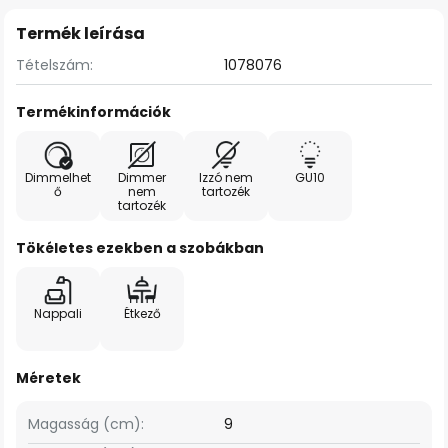
Termék leírása
Tételszám:
1078076
Termékinformációk
Dimmelhet
Dimmer
Izzó nem
GU10
ő
nem
tartozék
tartozék
Tökéletes ezekben a szobákban
Nappali
Étkező
Méretek
Magasság (cm):
9