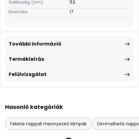
Szélesség (cm):
11,5
Kivetítés:
17
További információ
Termékleírás
Felülvizsgálat
Hasonló kategóriák
Fekete nappali mennyezeti lámpák
Dimmelhető nappa