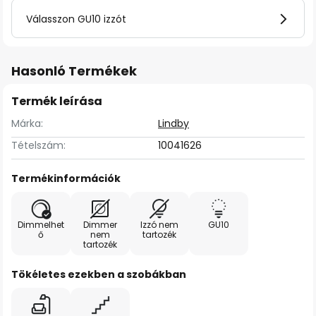
Válasszon GU10 izzót
Hasonló Termékek
Termék leírása
Márka:
Lindby
Tételszám:
10041626
Termékinformációk
Dimmelhet
Dimmer
Izzó nem
GU10
ő
nem
tartozék
tartozék
Tökéletes ezekben a szobákban