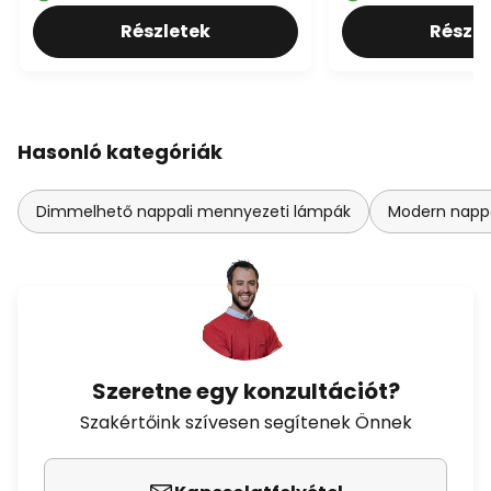
Részletek
Részle
Hasonló kategóriák
Dimmelhető nappali mennyezeti lámpák
Modern napp
Szeretne egy konzultációt?
Szakértőink szívesen segítenek Önnek