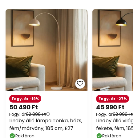
Fogy. ár -19%
Fogy. ár -27%
50 490 Ft
45 990 Ft
Fogy. ár
62 990 Ft
Fogy. ár
62 990 Ft
Lindby álló lámpa Tonka, bézs,
Lindby álló világí
fém/márvány, 185 cm, E27
fekete, fém, 185 
Raktáron
Raktáron