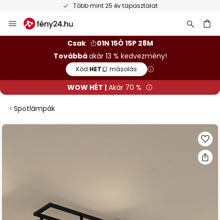
Több mint 25 év tapasztalat
Ugrás
a
tartalomhoz
sés
Csak
01N 15Ó 15P 28M
Továbbá
akár 13 % kedvezmény!
Kód:
HET
másolás
WOW HÉT |
Akár 70 %
Spotlámpák
Ugrás
a
képgaléria
végére