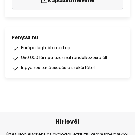
Kapcsolatfelvétel
Feny24.hu
Európa legtöbb márkája
950 000 lámpa azonnal rendelkezésre áll
Ingyenes tanácsadás a szakértőtől
Hírlevél
Értesüljön elsőként az akciókról, exkluzív kedvezményekről,