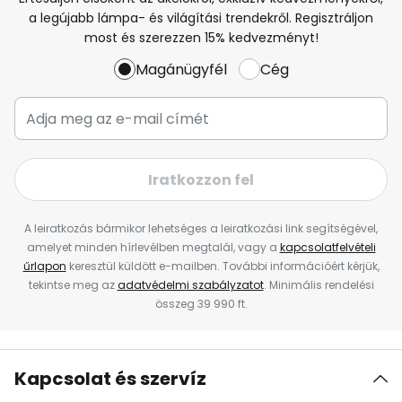
a legújabb lámpa- és világítási trendekről. Regisztráljon
most és szerezzen 15% kedvezményt!
Magánügyfél
Cég
Iratkozzon fel
A leiratkozás bármikor lehetséges a leiratkozási link segítségével,
amelyet minden hírlevélben megtalál, vagy a
kapcsolatfelvételi
űrlapon
keresztül küldött e-mailben. További információért kérjük,
tekintse meg az
adatvédelmi szabályzatot
. Minimális rendelési
összeg 39 990 ft.
Kapcsolat és szervíz