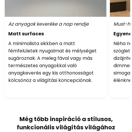
Az anyagok keveréke a nap rendje
Must-ha
Matt surfaces
Egyene
A minimalista sikkben a matt
Néha nem
fémfelületek nyugalmat és mélységet
szöglet
sugároznak. A meleg fával vagy más
dizájnha
természetes anyagokkal való
dimmelh
anyagkeverés egy kis otthonosságot
simogat
kölcsönöz a világítási koncepciónak.
élénkne
Még több inspiráció a stílusos,
funkcionális világítás világához