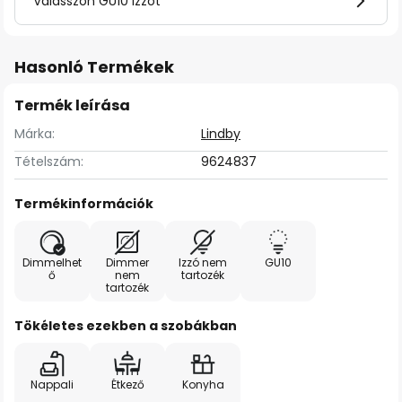
Válasszon GU10 izzót
Hasonló Termékek
Termék leírása
Márka:
Lindby
Tételszám:
9624837
Termékinformációk
Dimmelhet
Dimmer
Izzó nem
GU10
ő
nem
tartozék
tartozék
Tökéletes ezekben a szobákban
Nappali
Étkező
Konyha