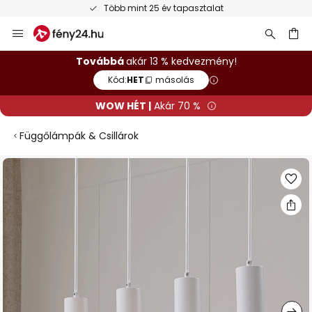
Több mint 25 év tapasztalat
Ugrás
a
tartalomhoz
sés
Továbbá
akár 13 % kedvezmény!
Kód:
HET
másolás
WOW HÉT |
Akár 70 %
Függőlámpák & Csillárok
Ugrás
a
képgaléria
végére