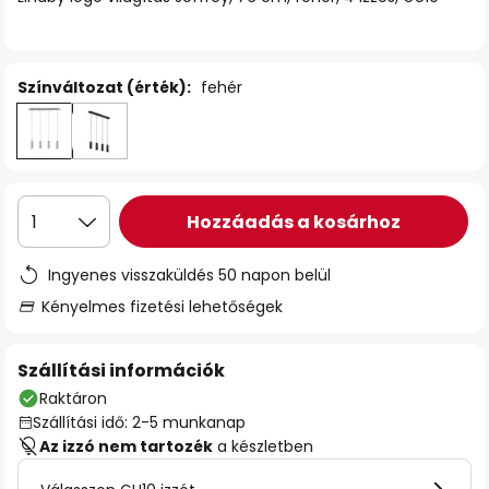
Színváltozat (érték):
fehér
Hozzáadás a kosárhoz
1
Ingyenes visszaküldés 50 napon belül
Kényelmes fizetési lehetőségek
Szállítási információk
Raktáron
Szállítási idő: 2-5 munkanap
Az izzó nem tartozék
a készletben