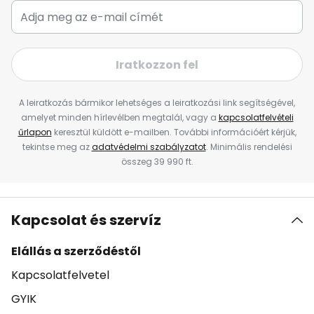
Iratkozzon fel
A leiratkozás bármikor lehetséges a leiratkozási link segítségével,
amelyet minden hírlevélben megtalál, vagy a
kapcsolatfelvételi
űrlapon
keresztül küldött e-mailben. További információért kérjük,
tekintse meg az
adatvédelmi szabályzatot
. Minimális rendelési
összeg 39 990 ft.
Kapcsolat és szervíz
Elállás a szerződéstől
Kapcsolatfelvetel
GYIK