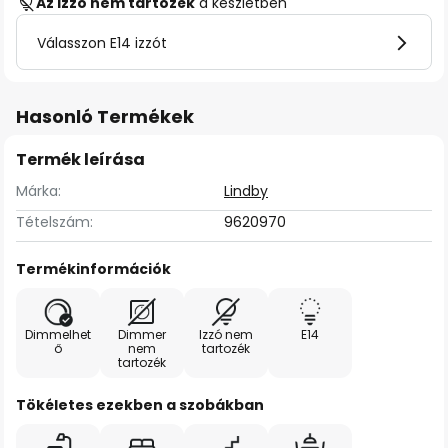
Az izzó nem tartozék
a készletben
Válasszon E14 izzót
Hasonló Termékek
Termék leírása
Márka:
Lindby
Tételszám:
9620970
Termékinformációk
Dimmelhet
Dimmer
Izzó nem
E14
ő
nem
tartozék
tartozék
Tökéletes ezekben a szobákban