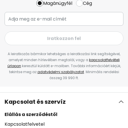
Magánügyfél
Cég
Iratkozzon fel
A leiratkozás bármikor lehetséges a leiratkozási link segítségével,
amelyet minden hírlevélben megtalál, vagy a
kapcsolatfelvételi
űrlapon
keresztül küldött e-mailben. További információért kérjük,
tekintse meg az
adatvédelmi szabályzatot
. Minimális rendelési
összeg 39 990 ft.
Kapcsolat és szervíz
Elállás a szerződéstől
Kapcsolatfelvetel