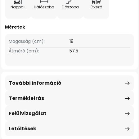
Nappali
Hálószoba
Előszoba
Étkező
Méretek
Magasság (cm):
18
Átmérő (cm):
57,5
További információ
Termékleírás
Felülvizsgálat
Letöltések